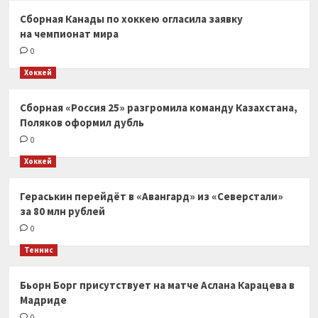
Сборная Канады по хоккею огласила заявку
на чемпионат мира
0
Хоккей
Сборная «Россия 25» разгромила команду Казахстана,
Поляков оформил дубль
0
Хоккей
Гераськин перейдёт в «Авангард» из «Северстали»
за 80 млн рублей
0
Теннис
Бьорн Борг присутствует на матче Аслана Карацева в
Мадриде
0