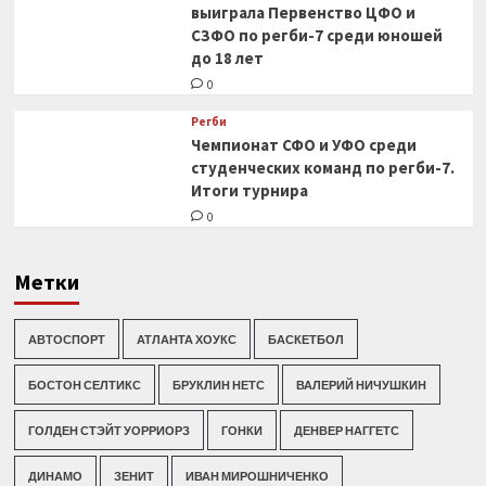
выиграла Первенство ЦФО и
СЗФО по регби-7 среди юношей
до 18 лет
0
Регби
Чемпионат СФО и УФО среди
студенческих команд по регби-7.
Итоги турнира
0
Метки
АВТОСПОРТ
АТЛАНТА ХОУКС
БАСКЕТБОЛ
БОСТОН СЕЛТИКС
БРУКЛИН НЕТС
ВАЛЕРИЙ НИЧУШКИН
ГОЛДЕН СТЭЙТ УОРРИОРЗ
ГОНКИ
ДЕНВЕР НАГГЕТС
ДИНАМО
ЗЕНИТ
ИВАН МИРОШНИЧЕНКО