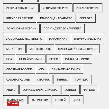
ИГОРЬ ЕСМАНТОВИЧ
ИГОРЬ ШЕСТЕРКИН
ИЛЬЯ КАРПУХИН
КИРИЛЛ КАПРИЗОВ
КЛИВЛЕНД КАВАЛЬЕРС
ЛИГА ВТБ
ЛОКОМОТИВ-КУБАНЬ
ЛОС-АНДЖЕЛЕС КЛИППЕРС
ЛОС-АНДЖЕЛЕС ЛЕЙКЕРС
МАЙАМИ ХИТ
МЕМФИС ГРИЗЗЛИЗ
МЕТАЛЛУРГ
МИЛУОКИ БАКС
МИННЕСОТА ТИМБЕРВУЛВЗ
НБА
НЬЮ-ЙОРК НИКС
РЕГБИ
РИНАТ БАШИРОВ
СБОРНАЯ РОССИИ
СКА
САКРАМЕНТО КИНГЗ
САЛАВАТ ЮЛАЕВ
СПАРТАК
ТЕННИС
ТОРПЕДО
УНИКС
ФИЛАДЕЛЬФИЯ СИКСЕРС
ФОНБЕТ
ФУТБОЛ
ХК АВАНГАРД
ХК ТРАКТОР
ХОККЕЙ
ЦСКА
Хоккей