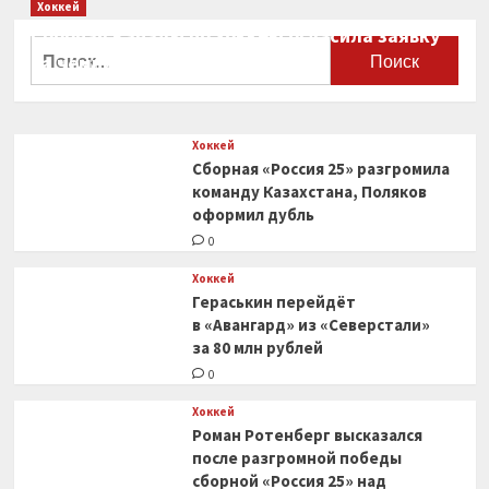
Хоккей
Сборная Канады по хоккею огласила заявку
Найти:
на чемпионат мира
0
Хоккей
Сборная «Россия 25» разгромила
команду Казахстана, Поляков
оформил дубль
0
Хоккей
Гераськин перейдёт
в «Авангард» из «Северстали»
за 80 млн рублей
0
Хоккей
Роман Ротенберг высказался
после разгромной победы
сборной «Россия 25» над