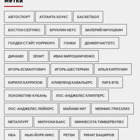
Метки
АВТОСПОРТ
АТЛАНТА ХОУКС
БАСКЕТБОЛ
БОСТОН СЕЛТИКС
БРУКЛИН НЕТС
ВАЛЕРИЙ НИЧУШКИН
ГОЛДЕН СТЭЙТ УОРРИОРЗ
ГОНКИ
ДЕНВЕР НАГГЕТС
ДИНАМО
ЗЕНИТ
ИВАН МИРОШНИЧЕНКО
ИГОРЬ ЕСМАНТОВИЧ
ИГОРЬ ШЕСТЕРКИН
ИЛЬЯ КАРПУХИН
КИРИЛЛ КАПРИЗОВ
КЛИВЛЕНД КАВАЛЬЕРС
ЛИГА ВТБ
ЛОКОМОТИВ-КУБАНЬ
ЛОС-АНДЖЕЛЕС КЛИППЕРС
ЛОС-АНДЖЕЛЕС ЛЕЙКЕРС
МАЙАМИ ХИТ
МЕМФИС ГРИЗЗЛИЗ
МЕТАЛЛУРГ
МИЛУОКИ БАКС
МИННЕСОТА ТИМБЕРВУЛВЗ
НБА
НЬЮ-ЙОРК НИКС
РЕГБИ
РИНАТ БАШИРОВ