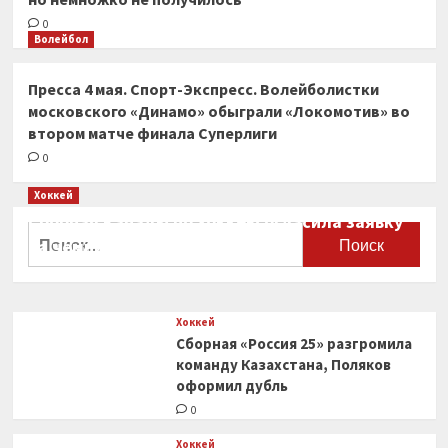
0
Волейбол
Пресса 4 мая. Спорт-Экспресс. Волейболистки
московского «Динамо» обыграли «Локомотив» во
втором матче финала Суперлиги
0
Хоккей
Сборная Канады по хоккею огласила заявку
Найти:
на чемпионат мира
0
Хоккей
Сборная «Россия 25» разгромила
команду Казахстана, Поляков
оформил дубль
0
Хоккей