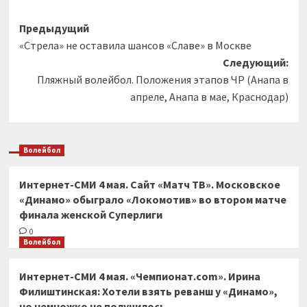
Навигация
Предыдущий
«Стрела» не оставила шансов «Славе» в Москве
записи
Следующий:
Пляжный волейбол. Положения этапов ЧР (Анапа в
апреле, Анапа в мае, Краснодар)
Волейбол
Интернет-СМИ 4 мая. Сайт «Матч ТВ». Московское
«Динамо» обыграло «Локомотив» во втором матче
финала женской Суперлиги
0
Волейбол
Интернет-СМИ 4 мая. «Чемпионат.com». Ирина
Филиштинская: Хотели взять реванш у «Динамо»,
но немножко не получилось