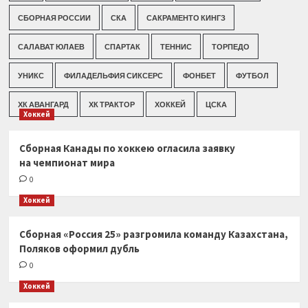
СБОРНАЯ РОССИИ
СКА
САКРАМЕНТО КИНГЗ
САЛАВАТ ЮЛАЕВ
СПАРТАК
ТЕННИС
ТОРПЕДО
УНИКС
ФИЛАДЕЛЬФИЯ СИКСЕРС
ФОНБЕТ
ФУТБОЛ
ХК АВАНГАРД
ХК ТРАКТОР
ХОККЕЙ
ЦСКА
Хоккей
Сборная Канады по хоккею огласила заявку
на чемпионат мира
0
Хоккей
Сборная «Россия 25» разгромила команду Казахстана,
Поляков оформил дубль
0
Хоккей