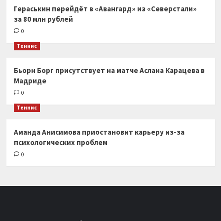
Гераськин перейдёт в «Авангард» из «Северстали»
за 80 млн рублей
0
Теннис
Бьорн Борг присутствует на матче Аслана Карацева в
Мадриде
0
Теннис
Аманда Анисимова приостановит карьеру из-за
психологических проблем
0