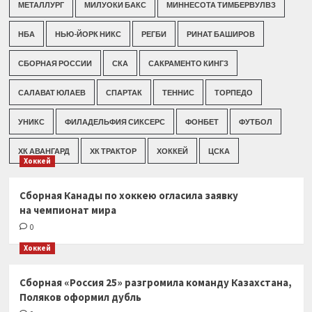
МЕТАЛЛУРГ
МИЛУОКИ БАКС
МИННЕСОТА ТИМБЕРВУЛВЗ
НБА
НЬЮ-ЙОРК НИКС
РЕГБИ
РИНАТ БАШИРОВ
СБОРНАЯ РОССИИ
СКА
САКРАМЕНТО КИНГЗ
САЛАВАТ ЮЛАЕВ
СПАРТАК
ТЕННИС
ТОРПЕДО
УНИКС
ФИЛАДЕЛЬФИЯ СИКСЕРС
ФОНБЕТ
ФУТБОЛ
ХК АВАНГАРД
ХК ТРАКТОР
ХОККЕЙ
ЦСКА
Хоккей
Сборная Канады по хоккею огласила заявку
на чемпионат мира
0
Хоккей
Сборная «Россия 25» разгромила команду Казахстана,
Поляков оформил дубль