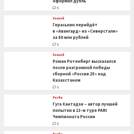
оформил дубль
0
Хоккей
Гераськин перейдёт
в «Авангард» из «Северстали»
за 80 млн рублей
0
Хоккей
Роман Ротенберг высказался
после разгромной победы
сборной «Россия 25» над
Казахстаном
0
Регби
Гуга Хантадзе – автор лучшей
попытки в 13-м туре PARI
Чемпионата России
0