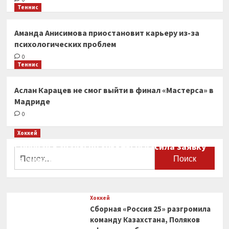
Теннис
Аманда Анисимова приостановит карьеру из-за
психологических проблем
0
Теннис
Аслан Карацев не смог выйти в финал «Мастерса» в
Мадриде
0
Хоккей
Сборная Канады по хоккею огласила заявку
Найти:
на чемпионат мира
0
Хоккей
Сборная «Россия 25» разгромила
команду Казахстана, Поляков