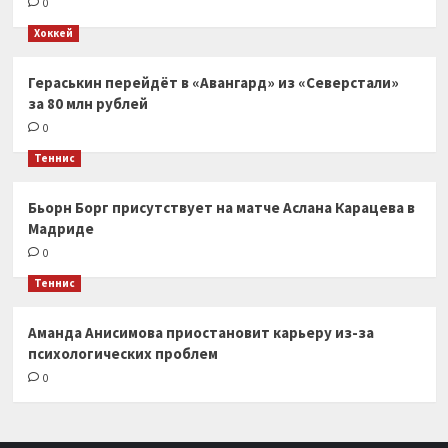
0
Хоккей
Гераськин перейдёт в «Авангард» из «Северстали»
за 80 млн рублей
0
Теннис
Бьорн Борг присутствует на матче Аслана Карацева в
Мадриде
0
Теннис
Аманда Анисимова приостановит карьеру из-за
психологических проблем
0