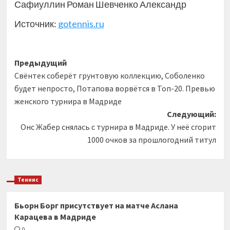
Сафиуллин Роман Шевченко Александр
Источник:
gotennis.ru
Навигация
Предыдущий
Свёнтек соберёт грунтовую коллекцию, Соболенко
записи
будет непросто, Потапова ворвётся в Топ-20. Превью
женского турнира в Мадриде
Следующий:
Онс Жабер снялась с турнира в Мадриде. У неё сгорит
1000 очков за прошлогодний титул
Теннис
Бьорн Борг присутствует на матче Аслана
Карацева в Мадриде
0