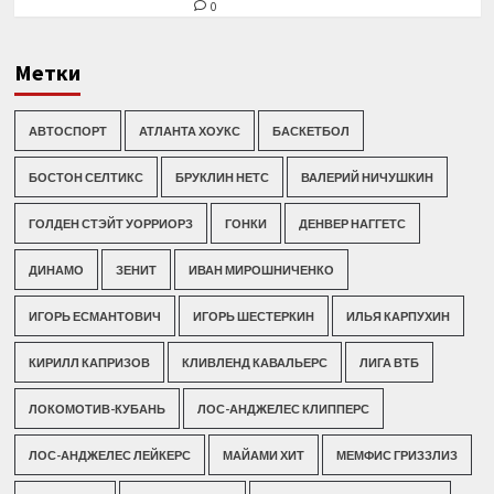
0
Метки
АВТОСПОРТ
АТЛАНТА ХОУКС
БАСКЕТБОЛ
БОСТОН СЕЛТИКС
БРУКЛИН НЕТС
ВАЛЕРИЙ НИЧУШКИН
ГОЛДЕН СТЭЙТ УОРРИОРЗ
ГОНКИ
ДЕНВЕР НАГГЕТС
ДИНАМО
ЗЕНИТ
ИВАН МИРОШНИЧЕНКО
ИГОРЬ ЕСМАНТОВИЧ
ИГОРЬ ШЕСТЕРКИН
ИЛЬЯ КАРПУХИН
КИРИЛЛ КАПРИЗОВ
КЛИВЛЕНД КАВАЛЬЕРС
ЛИГА ВТБ
ЛОКОМОТИВ-КУБАНЬ
ЛОС-АНДЖЕЛЕС КЛИППЕРС
ЛОС-АНДЖЕЛЕС ЛЕЙКЕРС
МАЙАМИ ХИТ
МЕМФИС ГРИЗЗЛИЗ