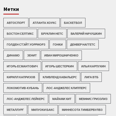
Метки
АВТОСПОРТ
АТЛАНТА ХОУКС
БАСКЕТБОЛ
БОСТОН СЕЛТИКС
БРУКЛИН НЕТС
ВАЛЕРИЙ НИЧУШКИН
ГОЛДЕН СТЭЙТ УОРРИОРЗ
ГОНКИ
ДЕНВЕР НАГГЕТС
ДИНАМО
ЗЕНИТ
ИВАН МИРОШНИЧЕНКО
ИГОРЬ ЕСМАНТОВИЧ
ИГОРЬ ШЕСТЕРКИН
ИЛЬЯ КАРПУХИН
КИРИЛЛ КАПРИЗОВ
КЛИВЛЕНД КАВАЛЬЕРС
ЛИГА ВТБ
ЛОКОМОТИВ-КУБАНЬ
ЛОС-АНДЖЕЛЕС КЛИППЕРС
ЛОС-АНДЖЕЛЕС ЛЕЙКЕРС
МАЙАМИ ХИТ
МЕМФИС ГРИЗЗЛИЗ
МЕТАЛЛУРГ
МИЛУОКИ БАКС
МИННЕСОТА ТИМБЕРВУЛВЗ