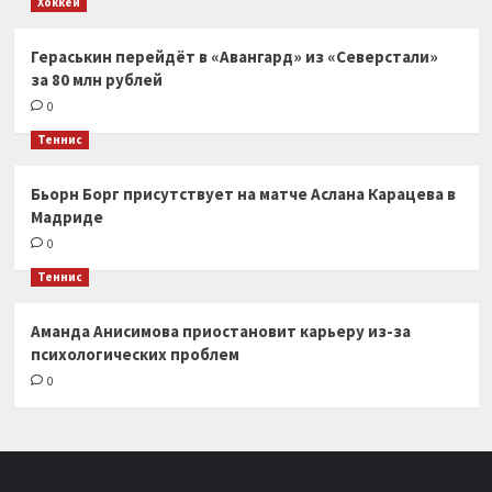
Хоккей
Гераськин перейдёт в «Авангард» из «Северстали»
за 80 млн рублей
0
Теннис
Бьорн Борг присутствует на матче Аслана Карацева в
Мадриде
0
Теннис
Аманда Анисимова приостановит карьеру из-за
психологических проблем
0