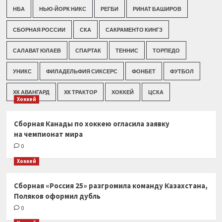
НБА
НЬЮ-ЙОРК НИКС
РЕГБИ
РИНАТ БАШИРОВ
СБОРНАЯ РОССИИ
СКА
САКРАМЕНТО КИНГЗ
САЛАВАТ ЮЛАЕВ
СПАРТАК
ТЕННИС
ТОРПЕДО
УНИКС
ФИЛАДЕЛЬФИЯ СИКСЕРС
ФОНБЕТ
ФУТБОЛ
ХК АВАНГАРД
ХК ТРАКТОР
ХОККЕЙ
ЦСКА
Хоккей
Сборная Канады по хоккею огласила заявку
на чемпионат мира
0
Хоккей
Сборная «Россия 25» разгромила команду Казахстана,
Поляков оформил дубль
0