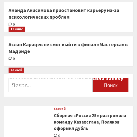
Аманда Анисимова приостановит карьеру из-за
психологических проблем
0
Теннис
Аслан Карацев не смог выйти в финал «Мастерса» в
Мадриде
0
Хоккей
Сборная Канады по хоккею огласила заявку
Найти:
на чемпионат мира
0
Хоккей
Сборная «Россия 25» разгромила
команду Казахстана, Поляков
оформил дубль
0