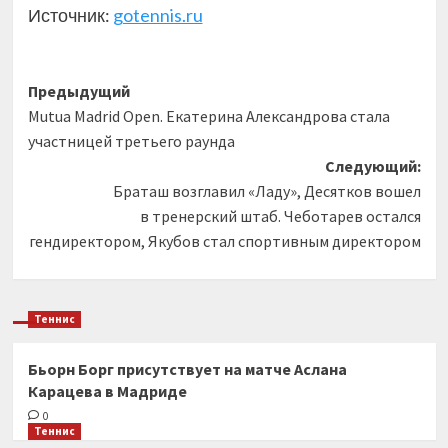
Источник:
gotennis.ru
Навигация
Предыдущий
Mutua Madrid Open. Екатерина Александрова стала
записи
участницей третьего раунда
Следующий:
Браташ возглавил «Ладу», Десятков вошел
в тренерский штаб. Чеботарев остался
гендиректором, Якубов стал спортивным директором
Теннис
Бьорн Борг присутствует на матче Аслана
Карацева в Мадриде
0
Теннис