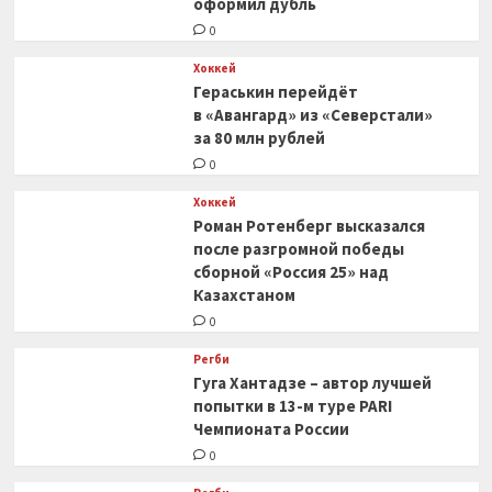
оформил дубль
0
Хоккей
Гераськин перейдёт
в «Авангард» из «Северстали»
за 80 млн рублей
0
Хоккей
Роман Ротенберг высказался
после разгромной победы
сборной «Россия 25» над
Казахстаном
0
Регби
Гуга Хантадзе – автор лучшей
попытки в 13-м туре PARI
Чемпионата России
0