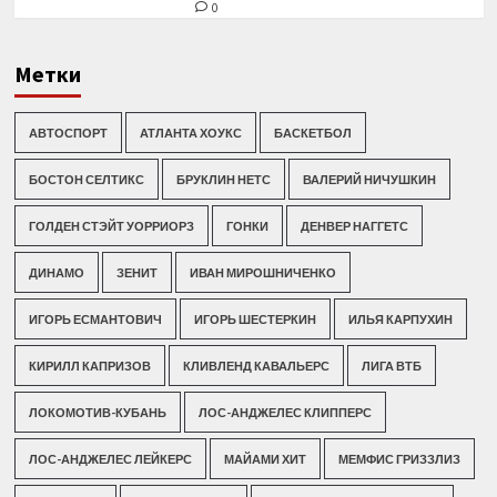
0
Метки
АВТОСПОРТ
АТЛАНТА ХОУКС
БАСКЕТБОЛ
БОСТОН СЕЛТИКС
БРУКЛИН НЕТС
ВАЛЕРИЙ НИЧУШКИН
ГОЛДЕН СТЭЙТ УОРРИОРЗ
ГОНКИ
ДЕНВЕР НАГГЕТС
ДИНАМО
ЗЕНИТ
ИВАН МИРОШНИЧЕНКО
ИГОРЬ ЕСМАНТОВИЧ
ИГОРЬ ШЕСТЕРКИН
ИЛЬЯ КАРПУХИН
КИРИЛЛ КАПРИЗОВ
КЛИВЛЕНД КАВАЛЬЕРС
ЛИГА ВТБ
ЛОКОМОТИВ-КУБАНЬ
ЛОС-АНДЖЕЛЕС КЛИППЕРС
ЛОС-АНДЖЕЛЕС ЛЕЙКЕРС
МАЙАМИ ХИТ
МЕМФИС ГРИЗЗЛИЗ