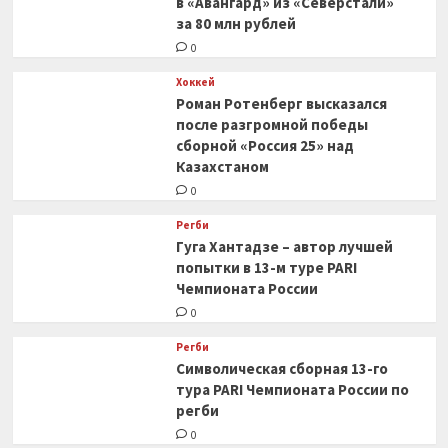
в «Авангард» из «Северстали»
за 80 млн рублей
0
Хоккей
Роман Ротенберг высказался
после разгромной победы
сборной «Россия 25» над
Казахстаном
0
Регби
Гуга Хантадзе – автор лучшей
попытки в 13-м туре PARI
Чемпионата России
0
Регби
Символическая сборная 13-го
тура PARI Чемпионата России по
регби
0