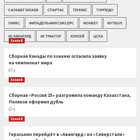
САЛАВАТ ЮЛАЕВ
СПАРТАК
ТЕННИС
ТОРПЕДО
УНИКС
ФИЛАДЕЛЬФИЯ СИКСЕРС
ФОНБЕТ
ФУТБОЛ
ХК АВАНГАРД
ХК ТРАКТОР
ХОККЕЙ
ЦСКА
Хоккей
Сборная Канады по хоккею огласила заявку
на чемпионат мира
0
Хоккей
Сборная «Россия 25» разгромила команду Казахстана,
Поляков оформил дубль
0
Хоккей
Гераськин перейдёт в «Авангард» из «Северстали»