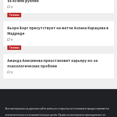
за 80 млн рублей
0
Теннис
Бьорн Борг присутствует на матче Аслана Карацева в
Мадриде
0
Теннис
Аманда Анисимова приостановит карьеру из-за
психологических проблем
0
Все материалы на данном сайте взяты из открытых источников и предоставляются
исключительно в ознакомительных целях. Права на материалы принадлежат их