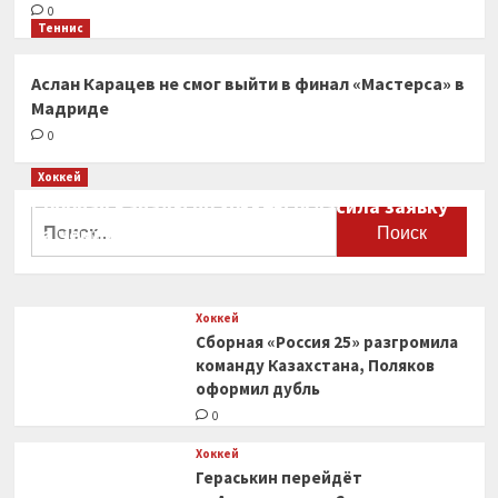
0
Теннис
Аслан Карацев не смог выйти в финал «Мастерса» в
Мадриде
0
Хоккей
Сборная Канады по хоккею огласила заявку
Найти:
на чемпионат мира
0
Хоккей
Сборная «Россия 25» разгромила
команду Казахстана, Поляков
оформил дубль
0
Хоккей
Гераськин перейдёт