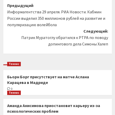
Навигация
Предыдущий
Информагентства 29 апреля. РИА Новости. Кабмин
записи
России выделил 350 миллионов рублей на развитие и
популяризацию волейбола
Следующий:
Патрик Муратоглу обратился к PTPA по поводу
допингового дела Симоны Халеп
Теннис
Бьорн Борг присутствует на матче Аслана
Карацева в Мадриде
0
Теннис
Аманда Анисимова приостановит карьеру из-за
психологических проблем