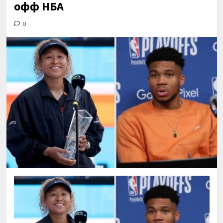
офф НБА
0