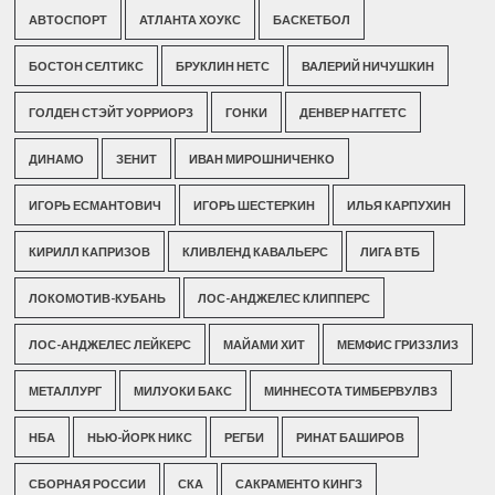
АВТОСПОРТ
АТЛАНТА ХОУКС
БАСКЕТБОЛ
БОСТОН СЕЛТИКС
БРУКЛИН НЕТС
ВАЛЕРИЙ НИЧУШКИН
ГОЛДЕН СТЭЙТ УОРРИОРЗ
ГОНКИ
ДЕНВЕР НАГГЕТС
ДИНАМО
ЗЕНИТ
ИВАН МИРОШНИЧЕНКО
ИГОРЬ ЕСМАНТОВИЧ
ИГОРЬ ШЕСТЕРКИН
ИЛЬЯ КАРПУХИН
КИРИЛЛ КАПРИЗОВ
КЛИВЛЕНД КАВАЛЬЕРС
ЛИГА ВТБ
ЛОКОМОТИВ-КУБАНЬ
ЛОС-АНДЖЕЛЕС КЛИППЕРС
ЛОС-АНДЖЕЛЕС ЛЕЙКЕРС
МАЙАМИ ХИТ
МЕМФИС ГРИЗЗЛИЗ
МЕТАЛЛУРГ
МИЛУОКИ БАКС
МИННЕСОТА ТИМБЕРВУЛВЗ
НБА
НЬЮ-ЙОРК НИКС
РЕГБИ
РИНАТ БАШИРОВ
СБОРНАЯ РОССИИ
СКА
САКРАМЕНТО КИНГЗ