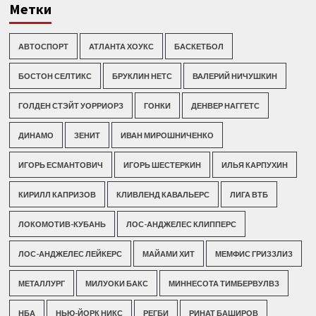
Метки
АВТОСПОРТ
АТЛАНТА ХОУКС
БАСКЕТБОЛ
БОСТОН СЕЛТИКС
БРУКЛИН НЕТС
ВАЛЕРИЙ НИЧУШКИН
ГОЛДЕН СТЭЙТ УОРРИОРЗ
ГОНКИ
ДЕНВЕР НАГГЕТС
ДИНАМО
ЗЕНИТ
ИВАН МИРОШНИЧЕНКО
ИГОРЬ ЕСМАНТОВИЧ
ИГОРЬ ШЕСТЕРКИН
ИЛЬЯ КАРПУХИН
КИРИЛЛ КАПРИЗОВ
КЛИВЛЕНД КАВАЛЬЕРС
ЛИГА ВТБ
ЛОКОМОТИВ-КУБАНЬ
ЛОС-АНДЖЕЛЕС КЛИППЕРС
ЛОС-АНДЖЕЛЕС ЛЕЙКЕРС
МАЙАМИ ХИТ
МЕМФИС ГРИЗЗЛИЗ
МЕТАЛЛУРГ
МИЛУОКИ БАКС
МИННЕСОТА ТИМБЕРВУЛВЗ
НБА
НЬЮ-ЙОРК НИКС
РЕГБИ
РИНАТ БАШИРОВ