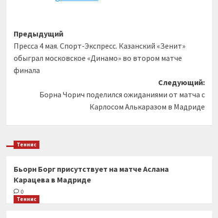
Навигация
Предыдущий
Пресса 4 мая. Спорт-Экспресс. Казанский «Зенит»
записи
обыграл московское «Динамо» во втором матче
финала
Следующий:
Борна Чорич поделился ожиданиями от матча с
Карлосом Алькаразом в Мадриде
Теннис
Бьорн Борг присутствует на матче Аслана
Карацева в Мадриде
0
Теннис