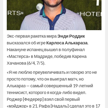
Экс-первая ракетка мира
Энди Роддик
высказался об игре
Карлоса Алькараза
.
Накануне испанец вышел в полуфинал
«Мастерса» в Мадриде, победив Карена
Хачанова (6/4, 7/5).
«Я не люблю преувеличивать и говорю это не
просто потому, что он выиграл матч, но
Алькараз — самый совершенный 19-летний
теннисист, которого я когда-либо видел.
Роджер [Федерер] взял свой первый
«мэйджор» в 21. Рафа [Надаль] сделал это в 17