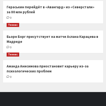
Гераськин перейдёт в «Авангард» из «Северстали»
за 80 млн рублей
0
Теннис
Бьорн Борг присутствует на матче Аслана Карацева в
Мадриде
0
Теннис
Аманда Анисимова приостановит карьеру из-за
психологических проблем
0