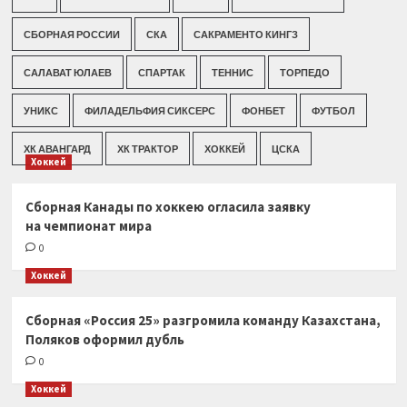
СБОРНАЯ РОССИИ
СКА
САКРАМЕНТО КИНГЗ
САЛАВАТ ЮЛАЕВ
СПАРТАК
ТЕННИС
ТОРПЕДО
УНИКС
ФИЛАДЕЛЬФИЯ СИКСЕРС
ФОНБЕТ
ФУТБОЛ
ХК АВАНГАРД
ХК ТРАКТОР
ХОККЕЙ
ЦСКА
Хоккей
Сборная Канады по хоккею огласила заявку
на чемпионат мира
0
Хоккей
Сборная «Россия 25» разгромила команду Казахстана,
Поляков оформил дубль
0
Хоккей