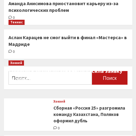
Аманда Анисимова приостановит карьеру из-за
психологических проблем
0
Теннис
Аслан Карацев не смог выйти в финал «Мастерса» в
Мадриде
0
Хоккей
Сборная Канады по хоккею огласила заявку
Найти:
на чемпионат мира
0
Хоккей
Сборная «Россия 25» разгромила
команду Казахстана, Поляков
оформил дубль
0