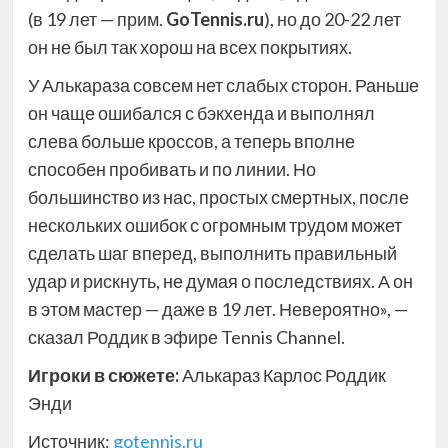
(в 19 лет — прим.
GoTennis.ru
), но до 20-22 лет
он не был так хорош на всех покрытиях.
У Алькараза совсем нет слабых сторон. Раньше
он чаще ошибался с бэкхенда и выполнял
слева больше кроссов, а теперь вполне
способен пробивать и по линии. Но
большинство из нас, простых смертных, после
нескольких ошибок с огромным трудом может
сделать шаг вперед, выполнить правильный
удар и рискнуть, не думая о последствиях. А он
в этом мастер — даже в 19 лет. Невероятно», —
сказал Роддик в эфире Tennis Channel.
Игроки в сюжете:
Алькараз Карлос Роддик
Энди
Источник:
gotennis.ru