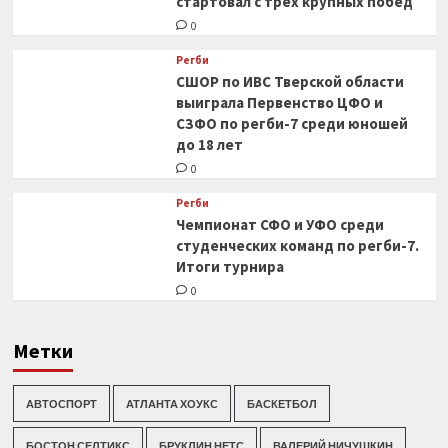
стартовал с трех крупных побед
0
Регби
СШОР по ИВС Тверской области
выиграла Первенство ЦФО и
СЗФО по регби-7 среди юношей
до 18 лет
0
Регби
Чемпионат СФО и УФО среди
студенческих команд по регби-7.
Итоги турнира
0
Метки
АВТОСПОРТ
АТЛАНТА ХОУКС
БАСКЕТБОЛ
БОСТОН СЕЛТИКС
БРУКЛИН НЕТС
ВАЛЕРИЙ НИЧУШКИН