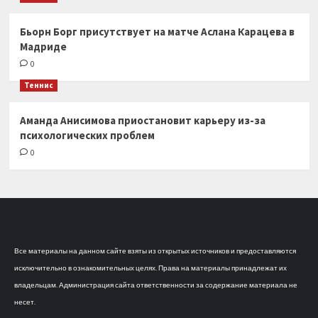
Бьорн Борг присутствует на матче Аслана Карацева в
Мадриде
0
Теннис
Аманда Анисимова приостановит карьеру из-за
психологических проблем
0
Все материалы на данном сайте взяты из открытых источников и предоставляются
исключительно в ознакомительных целях. Права на материалы принадлежат их
владельцам. Администрация сайта ответственности за содержание материала не
несет.