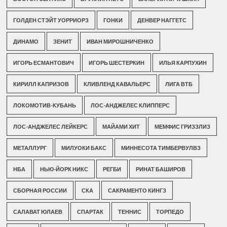
ГОЛДЕН СТЭЙТ УОРРИОРЗ
ГОНКИ
ДЕНВЕР НАГГЕТС
ДИНАМО
ЗЕНИТ
ИВАН МИРОШНИЧЕНКО
ИГОРЬ ЕСМАНТОВИЧ
ИГОРЬ ШЕСТЕРКИН
ИЛЬЯ КАРПУХИН
КИРИЛЛ КАПРИЗОВ
КЛИВЛЕНД КАВАЛЬЕРС
ЛИГА ВТБ
ЛОКОМОТИВ-КУБАНЬ
ЛОС-АНДЖЕЛЕС КЛИППЕРС
ЛОС-АНДЖЕЛЕС ЛЕЙКЕРС
МАЙАМИ ХИТ
МЕМФИС ГРИЗЗЛИЗ
МЕТАЛЛУРГ
МИЛУОКИ БАКС
МИННЕСОТА ТИМБЕРВУЛВЗ
НБА
НЬЮ-ЙОРК НИКС
РЕГБИ
РИНАТ БАШИРОВ
СБОРНАЯ РОССИИ
СКА
САКРАМЕНТО КИНГЗ
САЛАВАТ ЮЛАЕВ
СПАРТАК
ТЕННИС
ТОРПЕДО