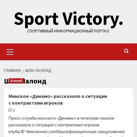
Перейти
Sport Victory.
к
содержимому
СПОРТИВНЫЙ ИНФОРМАЦИОННЫЙ ПОРТАЛ.
Основное
меню
ГЛАВНАЯ
ШОН ЛАЛОНД
Шон Лалонд
Хоккей
Минское «Динамо» рассказало о ситуации
с контрактами игроков
0
Пресс-служба минского «Динамо» в телеграм-канале
рассказало о ситуации с контрактами игроков
клуба.© Чемпионат.comКвалификационные предложения