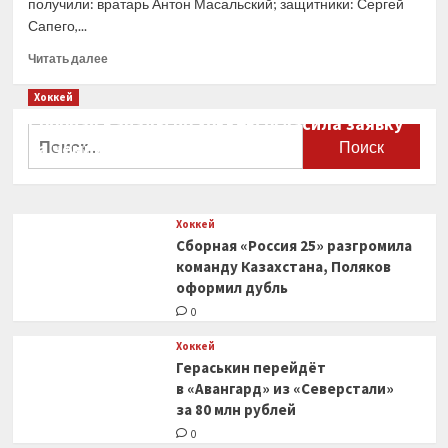
получили: вратарь Антон Масальский; защитники: Сергей
Сапего,...
Прочитать
Читать далее
больше
о
Хоккей
Минское
Сборная Канады по хоккею огласила заявку
«Динамо»
Найти:
на чемпионат мира
рассказало
о ситуации
0
с контрактами
игроков
Хоккей
Сборная «Россия 25» разгромила
команду Казахстана, Поляков
оформил дубль
0
Хоккей
Гераськин перейдёт
в «Авангард» из «Северстали»
за 80 млн рублей
0