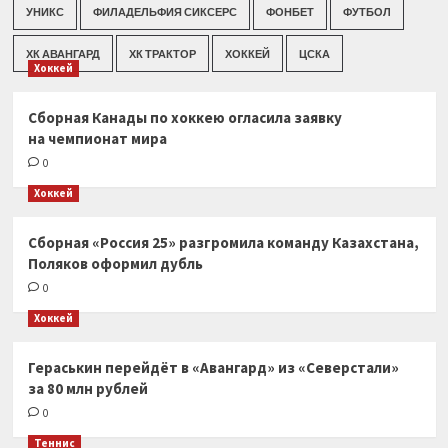
УНИКС
ФИЛАДЕЛЬФИЯ СИКСЕРС
ФОНБЕТ
ФУТБОЛ
ХК АВАНГАРД
ХК ТРАКТОР
ХОККЕЙ
ЦСКА
Хоккей
Сборная Канады по хоккею огласила заявку
на чемпионат мира
0
Хоккей
Сборная «Россия 25» разгромила команду Казахстана,
Поляков оформил дубль
0
Хоккей
Гераськин перейдёт в «Авангард» из «Северстали»
за 80 млн рублей
0
Теннис