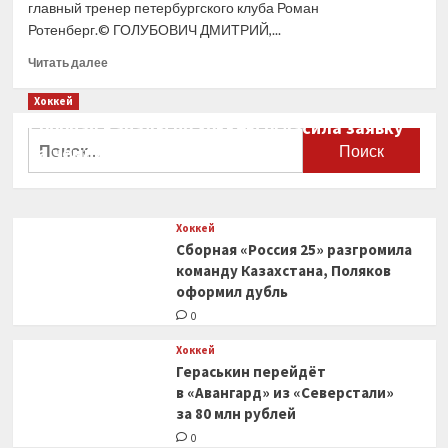
главный тренер петербургского клуба Роман
Джерси»
Ротенберг.© ГОЛУБОВИЧ ДМИТРИЙ,...
Прочитать
Читать далее
больше
о
Хоккей
СКА
Сборная Канады по хоккею огласила заявку
и нападающий
Найти:
на чемпионат мира
Никита
Гусев
0
договорились
о расторжении
Хоккей
контракта
Сборная «Россия 25» разгромила
команду Казахстана, Поляков
оформил дубль
0
Хоккей
Гераськин перейдёт
в «Авангард» из «Северстали»
за 80 млн рублей
0