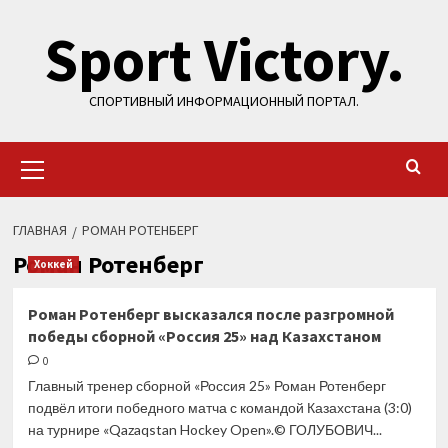
Перейти
Sport Victory.
к
содержимому
СПОРТИВНЫЙ ИНФОРМАЦИОННЫЙ ПОРТАЛ.
Основное
меню
ГЛАВНАЯ
РОМАН РОТЕНБЕРГ
Роман Ротенберг
Хоккей
Роман Ротенберг высказался после разгромной
победы сборной «Россия 25» над Казахстаном
0
Главный тренер сборной «Россия 25» Роман Ротенберг
подвёл итоги победного матча с командой Казахстана (3:0)
на турнире «Qazaqstan Hockey Open».© ГОЛУБОВИЧ...