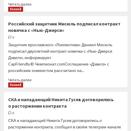
Прочитать
Читать далее
больше
Хоккей
о
Роман
Российский защитник Мисюль подписал контракт
Ротенберг
новичка с «Нью-Джерси»
высказался
после
0
разгромной
Защитник ярославского «Локомотива» Даниил Мисюль
победы
подписал двухлетний контракт новичка с «Нью-Джерси
сборной
Дэвилз», информирует
«Россия
CapFriendly.© Чемпионат.comСоглашение «Дэвилз» с
25»
российским хоккеистом рассчитано на...
над
Казахстаном
Прочитать
Читать далее
больше
Хоккей
о
Российский
СКА и нападающий Никита Гусев договорились
защитник
о расторжении контракта
Мисюль
подписал
0
контракт
СКА и нападающий Никита Гусев договорились о
новичка
расторжении контракта, сообщил в своём телеграм-канале
с «Нью-