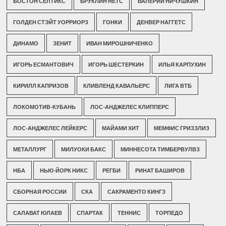
БОСТОН СЕЛТИКС
БРУКЛИН НЕТС
ВАЛЕРИЙ НИЧУШКИН
ГОЛДЕН СТЭЙТ УОРРИОРЗ
ГОНКИ
ДЕНВЕР НАГГЕТС
ДИНАМО
ЗЕНИТ
ИВАН МИРОШНИЧЕНКО
ИГОРЬ ЕСМАНТОВИЧ
ИГОРЬ ШЕСТЕРКИН
ИЛЬЯ КАРПУХИН
КИРИЛЛ КАПРИЗОВ
КЛИВЛЕНД КАВАЛЬЕРС
ЛИГА ВТБ
ЛОКОМОТИВ-КУБАНЬ
ЛОС-АНДЖЕЛЕС КЛИППЕРС
ЛОС-АНДЖЕЛЕС ЛЕЙКЕРС
МАЙАМИ ХИТ
МЕМФИС ГРИЗЗЛИЗ
МЕТАЛЛУРГ
МИЛУОКИ БАКС
МИННЕСОТА ТИМБЕРВУЛВЗ
НБА
НЬЮ-ЙОРК НИКС
РЕГБИ
РИНАТ БАШИРОВ
СБОРНАЯ РОССИИ
СКА
САКРАМЕНТО КИНГЗ
САЛАВАТ ЮЛАЕВ
СПАРТАК
ТЕННИС
ТОРПЕДО