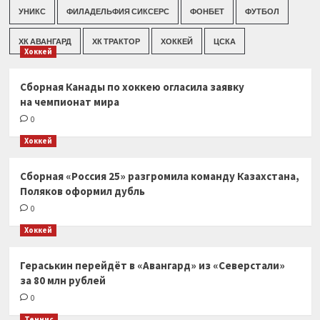
УНИКС
ФИЛАДЕЛЬФИЯ СИКСЕРС
ФОНБЕТ
ФУТБОЛ
ХК АВАНГАРД
ХК ТРАКТОР
ХОККЕЙ
ЦСКА
Хоккей
Сборная Канады по хоккею огласила заявку
на чемпионат мира
0
Хоккей
Сборная «Россия 25» разгромила команду Казахстана,
Поляков оформил дубль
0
Хоккей
Гераськин перейдёт в «Авангард» из «Северстали»
за 80 млн рублей
0
Теннис