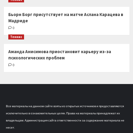
Бьорн Борг присутствует на матче Аслана Карацева в
Мадриде
0
Теннис
Аманда Анисимова приостановит карьеру из-за
психологических проблем
0
Все материалы на данном сайте взяты из открытых источников и предоставляются
исключительно в ознакомительных целях. Права на материалы принадлежат их
владельцам. Администрация сайта ответственности за содержание материала не
несет.