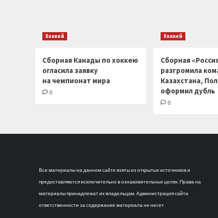
Хоккей
Хоккей
Сборная Канады по хоккею
Сборная «Россия
огласила заявку
разгромила ком
на чемпионат мира
Казахстана, По
оформил дубль
0
0
Все материалы на данном сайте взяты из открытых источников и
предоставляются исключительно в ознакомительных целях. Права на
материалы принадлежат их владельцам. Администрация сайта
ответственности за содержание материала не несет.