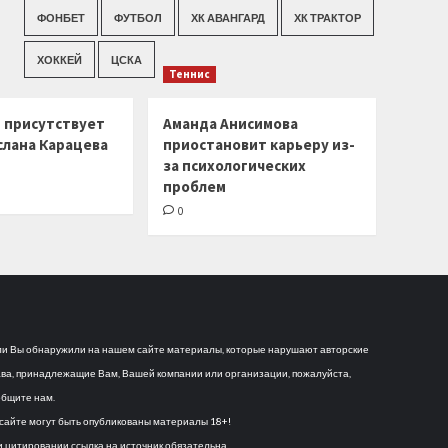
ФОНБЕТ
ФУТБОЛ
ХК АВАНГАРД
ХК ТРАКТОР
ХОККЕЙ
ЦСКА
Теннис
г присутствует
Аманда Анисимова
слана Карацева
приостановит карьеру из-
за психологических
проблем
0
и Вы обнаружили на нашем сайте материалы, которые нарушают авторские
ва, принадлежащие Вам, Вашей компании или организации, пожалуйста,
бщите нам.
сайте могут быть опубликованы материалы 18+!
 цитировании ссылка на источник обязательна.