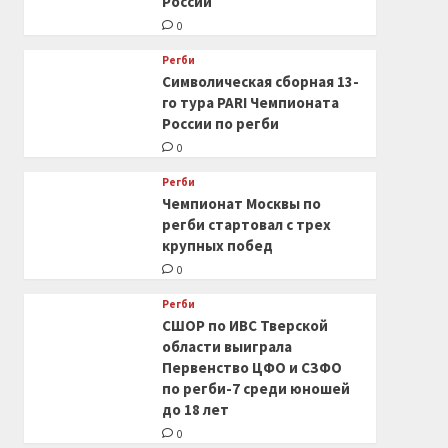
России
0
Регби
Символическая сборная 13-
го тура PARI Чемпионата
России по регби
0
Регби
Чемпионат Москвы по
регби стартовал с трех
крупных побед
0
Регби
СШОР по ИВС Тверской
области выиграла
Первенство ЦФО и СЗФО
по регби-7 среди юношей
до 18 лет
0