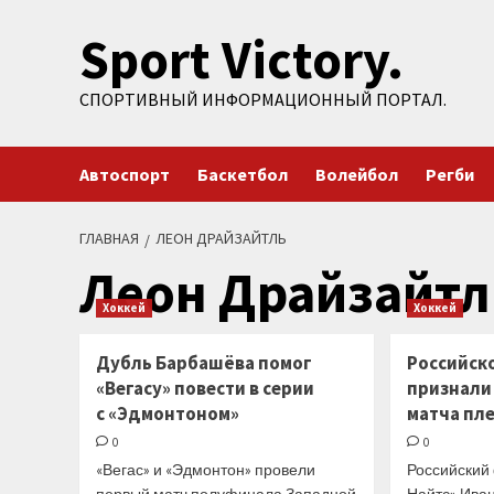
Перейти
Sport Victory.
к
содержимому
СПОРТИВНЫЙ ИНФОРМАЦИОННЫЙ ПОРТАЛ.
Автоспорт
Баскетбол
Волейбол
Регби
ГЛАВНАЯ
ЛЕОН ДРАЙЗАЙТЛЬ
Леон Драйзайтл
Хоккей
Хоккей
Дубль Барбашёва помог
Российск
«Вегасу» повести в серии
признали
с «Эдмонтоном»
матча пл
0
0
«Вегас» и «Эдмонтон» провели
Российский
первый матч полуфинала Западной
Найтс» Ива