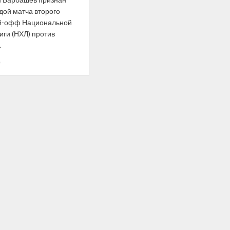
дой матча второго
й-офф Национальной
иги (НХЛ) против
.
Прочитать
е
больше
о
Российского
хоккеиста
признали
первой
звездой
матча
плей-
офф
НХЛ