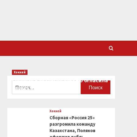
Хоккей
Сборная Канады по хоккею огласила
Найти:
заявку на чемпионат мира
0
Хоккей
Сборная «Россия 25»
разгромила команду
Казахстана, Поляков
оформил дубль