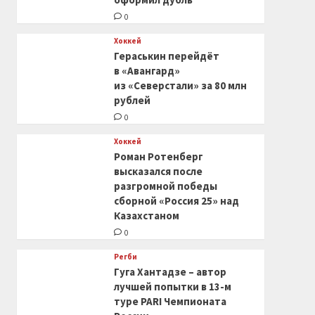
0
Хоккей
Гераськин перейдёт
в «Авангард»
из «Северстали» за 80 млн
рублей
0
Хоккей
Роман Ротенберг
высказался после
разгромной победы
сборной «Россия 25» над
Казахстаном
0
Регби
Гуга Хантадзе – автор
лучшей попытки в 13-м
туре PARI Чемпионата