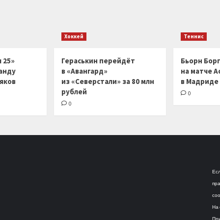
Хоккей
Теннис
 25»
Гераськин перейдёт
Бьорн Бор
анду
в «Авангард»
на матче А
ляков
из «Северстали» за 80 млн
в Мадриде
рублей
0
0
Есл
пра
соо
На 
При