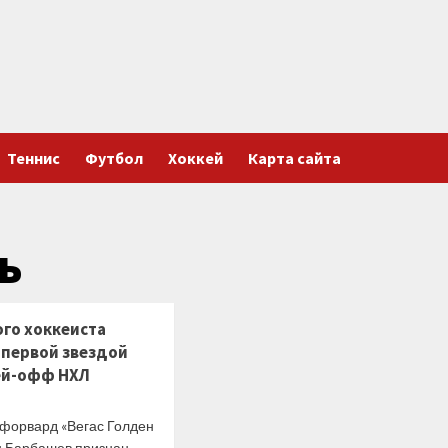
Теннис
Футбол
Хоккей
Карта сайта
ь
ого хоккеиста
 первой звездой
ей-офф НХЛ
 форвард «Вегас Голден
н Барбашев признан