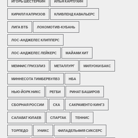
ИГОРЬ ШЕСТЕРКИН
ИЛЬЯ КАРПУХИН
КИРИЛЛ КАПРИЗОВ
КЛИВЛЕНД КАВАЛЬЕРС
ЛИГА ВТБ
ЛОКОМОТИВ-КУБАНЬ
ЛОС-АНДЖЕЛЕС КЛИППЕРС
ЛОС-АНДЖЕЛЕС ЛЕЙКЕРС
МАЙАМИ ХИТ
МЕМФИС ГРИЗЗЛИЗ
МЕТАЛЛУРГ
МИЛУОКИ БАКС
МИННЕСОТА ТИМБЕРВУЛВЗ
НБА
НЬЮ-ЙОРК НИКС
РЕГБИ
РИНАТ БАШИРОВ
СБОРНАЯ РОССИИ
СКА
САКРАМЕНТО КИНГЗ
САЛАВАТ ЮЛАЕВ
СПАРТАК
ТЕННИС
ТОРПЕДО
УНИКС
ФИЛАДЕЛЬФИЯ СИКСЕРС