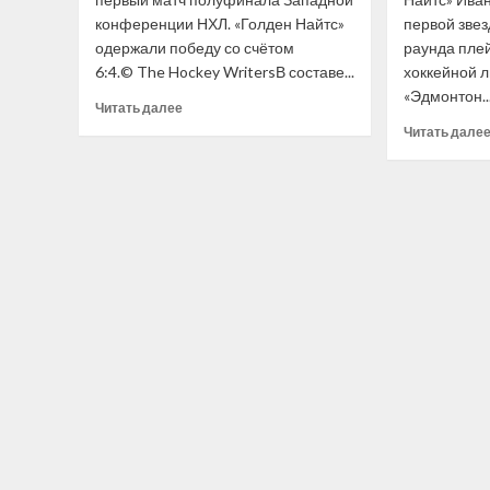
конференции НХЛ. «Голден Найтс»
первой звез
одержали победу со счётом
раунда пле
6:4.© The Hockey WritersВ составе...
хоккейной л
«Эдмонтон..
Прочитать
Читать далее
больше
Читать дале
о
Дубль
Барбашёва
помог
«Вегасу»
повести
в серии
с «Эдмонтоном»