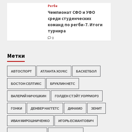
Регби
Чемпионат СФО и УФО
среди студенческих
команд по регби-7. Итоги
турнира
0
Метки
АВТОСПОРТ
АТЛАНТА ХОУКС
БАСКЕТБОЛ
БОСТОН СЕЛТИКС
БРУКЛИН НЕТС
ВАЛЕРИЙ НИЧУШКИН
ГОЛДЕН СТЭЙТ УОРРИОРЗ
ГОНКИ
ДЕНВЕР НАГГЕТС
ДИНАМО
ЗЕНИТ
ИВАН МИРОШНИЧЕНКО
ИГОРЬ ЕСМАНТОВИЧ