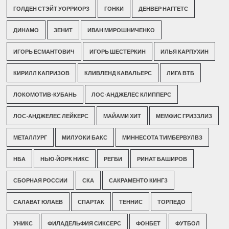
ГОЛДЕН СТЭЙТ УОРРИОРЗ
ГОНКИ
ДЕНВЕР НАГГЕТС
ДИНАМО
ЗЕНИТ
ИВАН МИРОШНИЧЕНКО
ИГОРЬ ЕСМАНТОВИЧ
ИГОРЬ ШЕСТЕРКИН
ИЛЬЯ КАРПУХИН
КИРИЛЛ КАПРИЗОВ
КЛИВЛЕНД КАВАЛЬЕРС
ЛИГА ВТБ
ЛОКОМОТИВ-КУБАНЬ
ЛОС-АНДЖЕЛЕС КЛИППЕРС
ЛОС-АНДЖЕЛЕС ЛЕЙКЕРС
МАЙАМИ ХИТ
МЕМФИС ГРИЗЗЛИЗ
МЕТАЛЛУРГ
МИЛУОКИ БАКС
МИННЕСОТА ТИМБЕРВУЛВЗ
НБА
НЬЮ-ЙОРК НИКС
РЕГБИ
РИНАТ БАШИРОВ
СБОРНАЯ РОССИИ
СКА
САКРАМЕНТО КИНГЗ
САЛАВАТ ЮЛАЕВ
СПАРТАК
ТЕННИС
ТОРПЕДО
УНИКС
ФИЛАДЕЛЬФИЯ СИКСЕРС
ФОНБЕТ
ФУТБОЛ