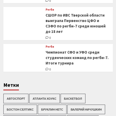
0
Регби
СШОР по ИВС Тверской области
выиграла Первенство ЦФО и
СЗФО по регби-7 среди юношей
до 18 лет
0
Регби
Чемпионат СФО и УФО среди
студенческих команд по регби-7.
Итоги турнира
0
Метки
АВТОСПОРТ
АТЛАНТА ХОУКС
БАСКЕТБОЛ
БОСТОН СЕЛТИКС
БРУКЛИН НЕТС
ВАЛЕРИЙ НИЧУШКИН