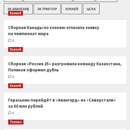
ХК АВАНГАРД
ХК ТРАКТОР
ХОККЕЙ
ЦСКА
Хоккей
Сборная Канады по хоккею огласила заявку
на чемпионат мира
0
Хоккей
Сборная «Россия 25» разгромила команду Казахстана,
Поляков оформил дубль
0
Хоккей
Гераськин перейдёт в «Авангард» из «Северстали»
за 80 млн рублей
0
Теннис