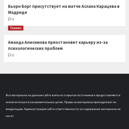
Бьорн Борг присутствует на матче Аслана Карацева в
Мадриде
0
Теннис
Аманда Анисимова приостановит карьеру из-за
психологических проблем
0
Все материалы на данном сайте взяты из открытых источников и предоставляются
исключительно в ознакомительных целях. Права на материалы принадлежат их
владельцам. Администрация сайта ответственности за содержание материала не
несет.