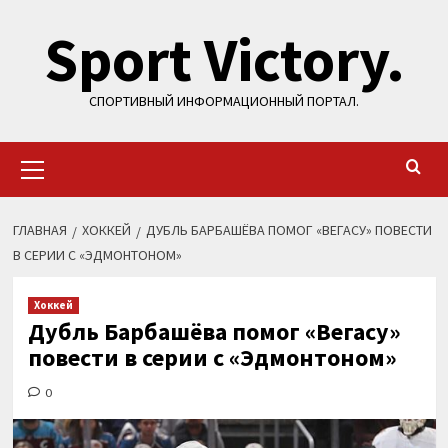
Перейти
Sport Victory.
к
содержимому
СПОРТИВНЫЙ ИНФОРМАЦИОННЫЙ ПОРТАЛ.
Основное
меню
ГЛАВНАЯ
ХОККЕЙ
ДУБЛЬ БАРБАШЁВА ПОМОГ «ВЕГАСУ» ПОВЕСТИ
В СЕРИИ С «ЭДМОНТОНОМ»
Хоккей
Дубль Барбашёва помог «Вегасу»
повести в серии с «Эдмонтоном»
0