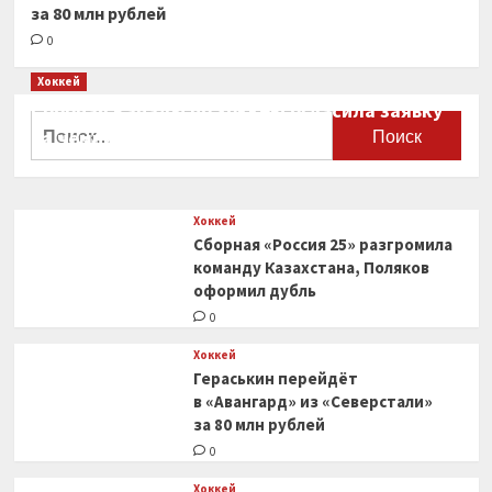
за 80 млн рублей
0
Хоккей
Сборная Канады по хоккею огласила заявку
Найти:
на чемпионат мира
0
Хоккей
Сборная «Россия 25» разгромила
команду Казахстана, Поляков
оформил дубль
0
Хоккей
Гераськин перейдёт
в «Авангард» из «Северстали»
за 80 млн рублей
0
Хоккей