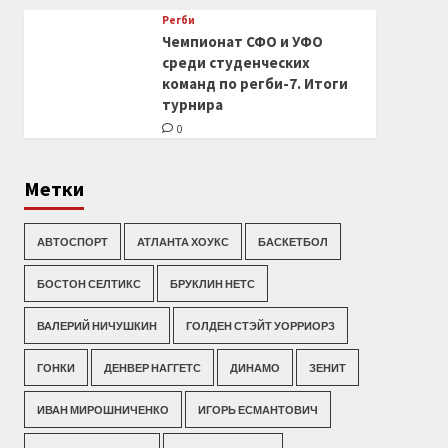
Регби
Чемпионат СФО и УФО
среди студенческих
команд по регби-7. Итоги
турнира
0
Метки
АВТОСПОРТ
АТЛАНТА ХОУКС
БАСКЕТБОЛ
БОСТОН СЕЛТИКС
БРУКЛИН НЕТС
ВАЛЕРИЙ НИЧУШКИН
ГОЛДЕН СТЭЙТ УОРРИОРЗ
ГОНКИ
ДЕНВЕР НАГГЕТС
ДИНАМО
ЗЕНИТ
ИВАН МИРОШНИЧЕНКО
ИГОРЬ ЕСМАНТОВИЧ