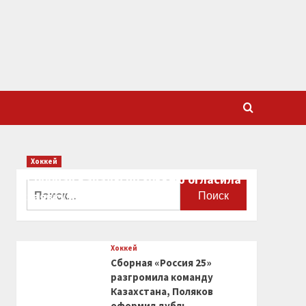
Хоккей
Сборная Канады по хоккею огласила
Найти:
заявку на чемпионат мира
0
Хоккей
Сборная «Россия 25»
разгромила команду
Казахстана, Поляков
оформил дубль