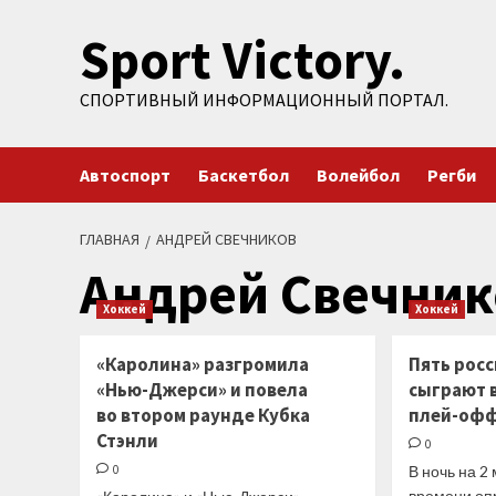
Перейти
Sport Victory.
к
содержимому
СПОРТИВНЫЙ ИНФОРМАЦИОННЫЙ ПОРТАЛ.
Автоспорт
Баскетбол
Волейбол
Регби
ГЛАВНАЯ
АНДРЕЙ СВЕЧНИКОВ
Андрей Свечник
Хоккей
Хоккей
«Каролина» разгромила
Пять рос
«Нью-Джерси» и повела
сыграют 
во втором раунде Кубка
плей-оф
Стэнли
0
0
В ночь на 2
времени оп