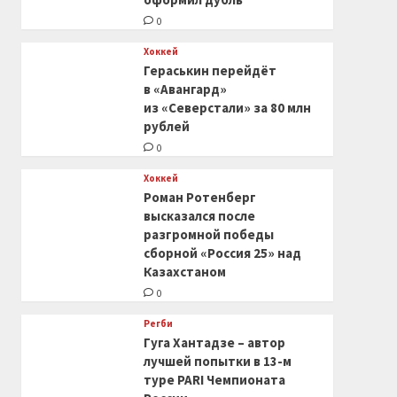
0
Хоккей
Гераськин перейдёт
в «Авангард»
из «Северстали» за 80 млн
рублей
0
Хоккей
Роман Ротенберг
высказался после
разгромной победы
сборной «Россия 25» над
Казахстаном
0
Регби
Гуга Хантадзе – автор
лучшей попытки в 13-м
туре PARI Чемпионата