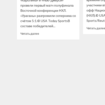
«Каролина» и «Нью-Джерси»
участники в
провели первый матч полуфинала
офф Национ
Восточной конференции НХЛ.
(НХЛ).© U
«Ураганы» разгромили соперника со
Sports/Reut
счётом 5:1.© USA Today SportsВ
составе победителей...
Читать дале
Прочитать
Читать далее
больше
о
«Каролина»
разгромила
«Нью-
Джерси»
и повела
во втором
раунде
Кубка
Стэнли