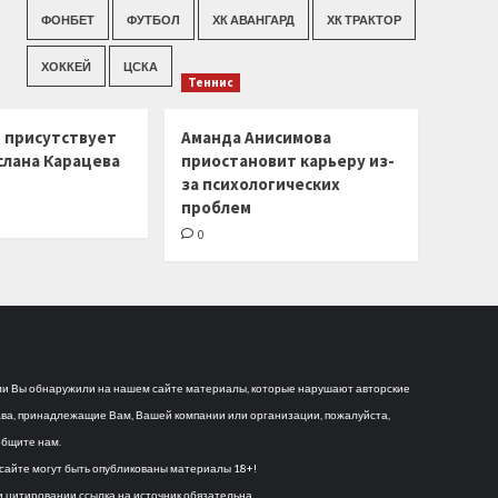
ФОНБЕТ
ФУТБОЛ
ХК АВАНГАРД
ХК ТРАКТОР
ХОККЕЙ
ЦСКА
Теннис
г присутствует
Аманда Анисимова
слана Карацева
приостановит карьеру из-
за психологических
проблем
0
и Вы обнаружили на нашем сайте материалы, которые нарушают авторские
ва, принадлежащие Вам, Вашей компании или организации, пожалуйста,
бщите нам.
сайте могут быть опубликованы материалы 18+!
 цитировании ссылка на источник обязательна.