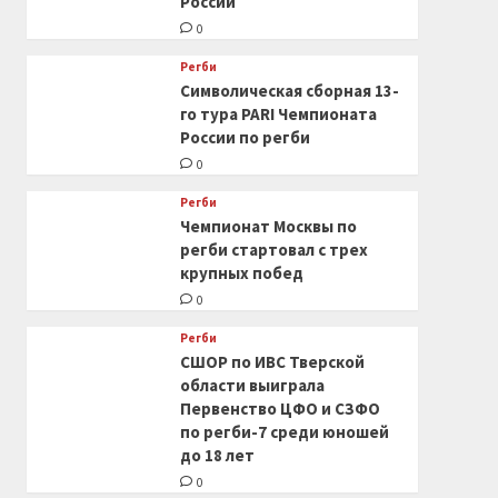
России
0
Регби
Символическая сборная 13-
го тура PARI Чемпионата
России по регби
0
Регби
Чемпионат Москвы по
регби стартовал с трех
крупных побед
0
Регби
СШОР по ИВС Тверской
области выиграла
Первенство ЦФО и СЗФО
по регби-7 среди юношей
до 18 лет
0