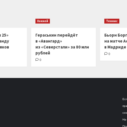
Хоккей
Теннис
 25»
Гераськин перейдёт
Бьорн Бор
анду
в «Авангард»
на матче А
ляков
из «Северстали» за 80 млн
в Мадриде
рублей
0
0
Есл
пра
соо
На 
При