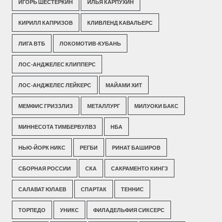
ИГОРЬ ШЕСТЕРКИН
ИЛЬЯ КАРПУХИН
КИРИЛЛ КАПРИЗОВ
КЛИВЛЕНД КАВАЛЬЕРС
ЛИГА ВТБ
ЛОКОМОТИВ-КУБАНЬ
ЛОС-АНДЖЕЛЕС КЛИППЕРС
ЛОС-АНДЖЕЛЕС ЛЕЙКЕРС
МАЙАМИ ХИТ
МЕМФИС ГРИЗЗЛИЗ
МЕТАЛЛУРГ
МИЛУОКИ БАКС
МИННЕСОТА ТИМБЕРВУЛВЗ
НБА
НЬЮ-ЙОРК НИКС
РЕГБИ
РИНАТ БАШИРОВ
СБОРНАЯ РОССИИ
СКА
САКРАМЕНТО КИНГЗ
САЛАВАТ ЮЛАЕВ
СПАРТАК
ТЕННИС
ТОРПЕДО
УНИКС
ФИЛАДЕЛЬФИЯ СИКСЕРС