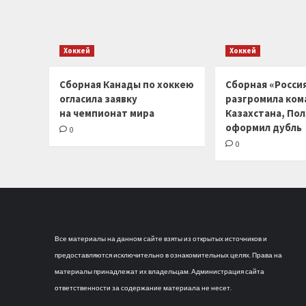
Хоккей
Хоккей
Сборная Канады по хоккею
Сборная «Россия
огласила заявку
разгромила ком
на чемпионат мира
Казахстана, По
оформил дубль
0
0
Все материалы на данном сайте взяты из открытых источников и
предоставляются исключительно в ознакомительных целях. Права на
материалы принадлежат их владельцам. Администрация сайта
ответственности за содержание материала не несет.