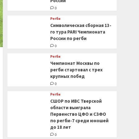
России
0
Регби
Символическая сборная 13-
го тура PARI Чемпионата
России по регби
0
Регби
Чемпионат Москвы по
регби стартовал с трех
крупных побед
0
Регби
СШОР по ИВС Тверской
области выиграла
Первенство ЦФО и СЗФО
по регби-7 среди юношей
до 18 лет
0