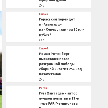
0
Хоккей
Гераськин перейдёт
в «Авангард»
из «Северстали» за 80 млн
рублей
0
Хоккей
Роман Ротенберг
высказался после
разгромной победы
сборной «Россия 25» над
Казахстаном
0
Регби
Гуга Хантадзе – автор
лучшей попытки в 13-м
туре PARI Чемпионата