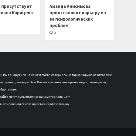
г присутствует
Аманда Анисимова
слана Карацева
приостановит карьеру из-
за психологических
проблем
0
и Вы обнаружили на нашем сайте материалы, которые нарушают авторские
ва, принадлежащие Вам, Вашей компании или организации, пожалуйста,
бщите нам.
сайте могут быть опубликованы материалы 18+!
 цитировании ссылка на источник обязательна.