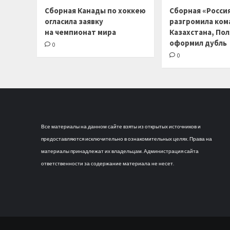
Сборная Канады по хоккею
Сборная «Россия
огласила заявку
разгромила ком
на чемпионат мира
Казахстана, По
оформил дубль
0
0
Все материалы на данном сайте взяты из открытых источников и
предоставляются исключительно в ознакомительных целях. Права на
материалы принадлежат их владельцам. Администрация сайта
ответственности за содержание материала не несет.