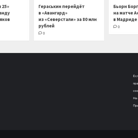
 25»
Гераськин перейдёт
Бьорн Бор
анду
в «Авангард»
на матче А
ляков
из «Северстали» за 80 млн
в Мадриде
рублей
0
0
Есл
пра
соо
На 
При