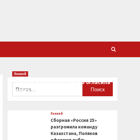
Хоккей
Сборная Канады по хоккею огласила
Найти:
заявку на чемпионат мира
0
Хоккей
Сборная «Россия 25»
разгромила команду
Казахстана, Поляков
оформил дубль