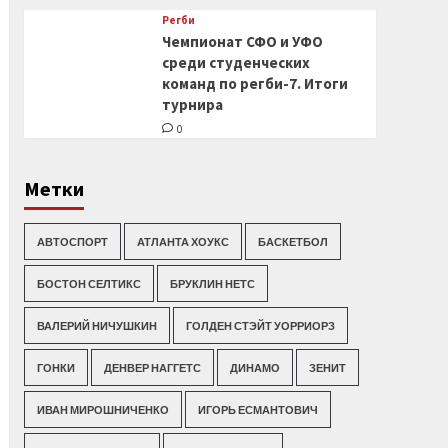
Регби
Чемпионат СФО и УФО
среди студенческих
команд по регби-7. Итоги
турнира
0
Метки
АВТОСПОРТ
АТЛАНТА ХОУКС
БАСКЕТБОЛ
БОСТОН СЕЛТИКС
БРУКЛИН НЕТС
ВАЛЕРИЙ НИЧУШКИН
ГОЛДЕН СТЭЙТ УОРРИОРЗ
ГОНКИ
ДЕНВЕР НАГГЕТС
ДИНАМО
ЗЕНИТ
ИВАН МИРОШНИЧЕНКО
ИГОРЬ ЕСМАНТОВИЧ