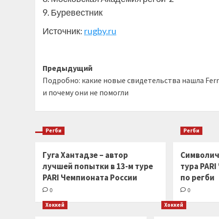
9. Буревестник
Источник:
rugby.ru
Навигация
Предыдущий
Подробно: какие новые свидетельства нашла Ferra
записи
и почему они не помогли
Регби
Регби
Гуга Хантадзе – автор
Символич
лучшей попытки в 13-м туре
тура PARI
PARI Чемпионата России
по регби
0
0
Хоккей
Хоккей