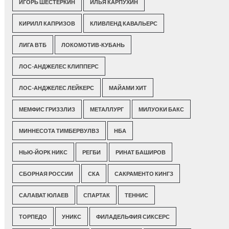
ИГОРЬ ШЕСТЕРКИН
ИЛЬЯ КАРПУХИН
КИРИЛЛ КАПРИЗОВ
КЛИВЛЕНД КАВАЛЬЕРС
ЛИГА ВТБ
ЛОКОМОТИВ-КУБАНЬ
ЛОС-АНДЖЕЛЕС КЛИППЕРС
ЛОС-АНДЖЕЛЕС ЛЕЙКЕРС
МАЙАМИ ХИТ
МЕМФИС ГРИЗЗЛИЗ
МЕТАЛЛУРГ
МИЛУОКИ БАКС
МИННЕСОТА ТИМБЕРВУЛВЗ
НБА
НЬЮ-ЙОРК НИКС
РЕГБИ
РИНАТ БАШИРОВ
СБОРНАЯ РОССИИ
СКА
САКРАМЕНТО КИНГЗ
САЛАВАТ ЮЛАЕВ
СПАРТАК
ТЕННИС
ТОРПЕДО
УНИКС
ФИЛАДЕЛЬФИЯ СИКСЕРС