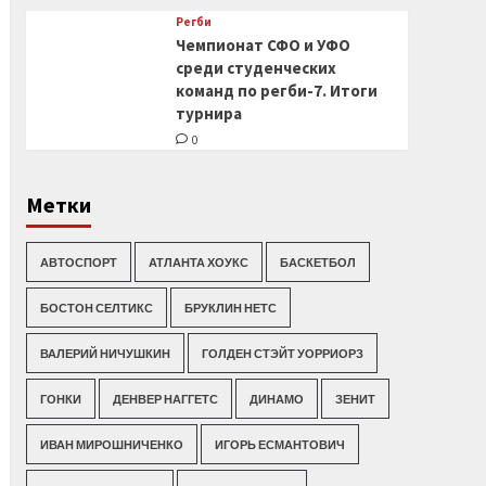
Регби
Чемпионат СФО и УФО
среди студенческих
команд по регби-7. Итоги
турнира
0
Метки
АВТОСПОРТ
АТЛАНТА ХОУКС
БАСКЕТБОЛ
БОСТОН СЕЛТИКС
БРУКЛИН НЕТС
ВАЛЕРИЙ НИЧУШКИН
ГОЛДЕН СТЭЙТ УОРРИОРЗ
ГОНКИ
ДЕНВЕР НАГГЕТС
ДИНАМО
ЗЕНИТ
ИВАН МИРОШНИЧЕНКО
ИГОРЬ ЕСМАНТОВИЧ