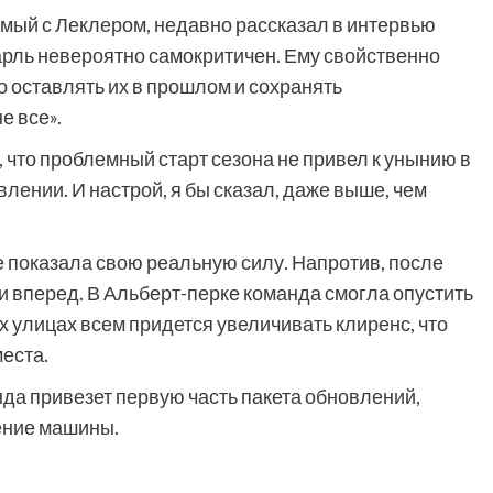
мый с Леклером, недавно рассказал в интервью
арль невероятно самокритичен. Ему свойственно
о оставлять их в прошлом и сохранять
е все».
 что проблемный старт сезона не привел к унынию в
ении. И настрой, я бы сказал, даже выше, чем
е показала свою реальную силу. Напротив, после
 вперед. В Альберт-перке команда смогла опустить
их улицах всем придется увеличивать клиренс, что
места.
нда привезет первую часть пакета обновлений,
ение машины.