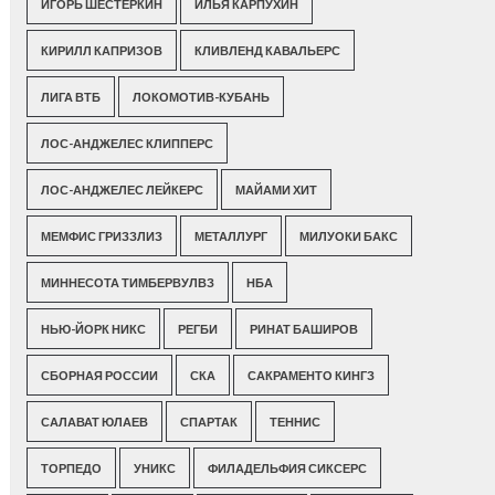
ИГОРЬ ШЕСТЕРКИН
ИЛЬЯ КАРПУХИН
КИРИЛЛ КАПРИЗОВ
КЛИВЛЕНД КАВАЛЬЕРС
ЛИГА ВТБ
ЛОКОМОТИВ-КУБАНЬ
ЛОС-АНДЖЕЛЕС КЛИППЕРС
ЛОС-АНДЖЕЛЕС ЛЕЙКЕРС
МАЙАМИ ХИТ
МЕМФИС ГРИЗЗЛИЗ
МЕТАЛЛУРГ
МИЛУОКИ БАКС
МИННЕСОТА ТИМБЕРВУЛВЗ
НБА
НЬЮ-ЙОРК НИКС
РЕГБИ
РИНАТ БАШИРОВ
СБОРНАЯ РОССИИ
СКА
САКРАМЕНТО КИНГЗ
САЛАВАТ ЮЛАЕВ
СПАРТАК
ТЕННИС
ТОРПЕДО
УНИКС
ФИЛАДЕЛЬФИЯ СИКСЕРС