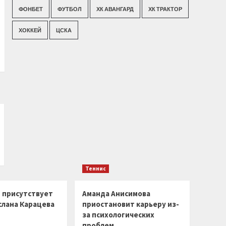
ФОНБЕТ
ФУТБОЛ
ХК АВАНГАРД
ХК ТРАКТОР
ХОККЕЙ
ЦСКА
Теннис
г присутствует
Аманда Анисимова
слана Карацева
приостановит карьеру из-
за психологических
проблем