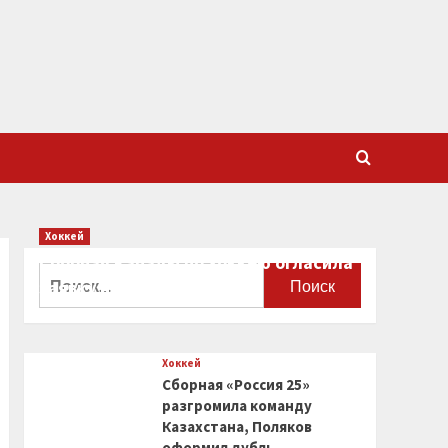
Хоккей
Сборная Канады по хоккею огласила
Найти:
заявку на чемпионат мира
0
Хоккей
Сборная «Россия 25»
разгромила команду
Казахстана, Поляков
оформил дубль