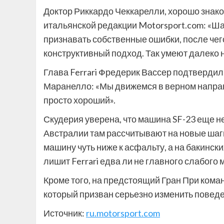
Доктор Риккардо Чеккарелли, хорошо знако
итальянской редакции Motorsport.com: «Ш
признавать собственные ошибки, после чег
конструктивный подход. Так умеют далеко н
Глава Ferrari Фредерик Вассер подтвердил,
Маранелло: «Мы движемся в верном направл
просто хороший».
Скудерия уверена, что машина SF-23 еще н
Австралии там рассчитывают на новые шаги
машину чуть ниже к асфальту, а на бакинск
лишит Ferrari едва ли не главного слабого 
Кроме того, на предстоящий Гран При кома
который призван серьезно изменить повед
Источник:
ru.motorsport.com