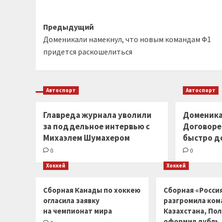
Навигация
Предыдущий
Доменикали намекнул, что новым командам Ф1
записи
придется раскошелиться
Автоспорт
Автоспорт
Главреда журнала уволили
Доменика
за поддельное интервью с
Договоре
Михаэлем Шумахером
быстро д
0
0
Хоккей
Хоккей
Сборная Канады по хоккею
Сборная «Россия
огласила заявку
разгромила ком
на чемпионат мира
Казахстана, По
оформил дубль