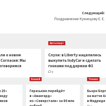
Следующий:
Поздравление Кузнецову Е. Е.
Автоспорт
ли о новом
Слухи: в Liberty нацелились
 Согласия: Мы
выкупить IndyCar и сделать
оговоримся
гонками поддержки Ф1
0
Хоккей
Теннис
 25»
Гераськин перейдёт
Бьорн Бор
анду
в «Авангард»
на матче А
ляков
из «Северстали» за 80 млн
в Мадриде
рублей