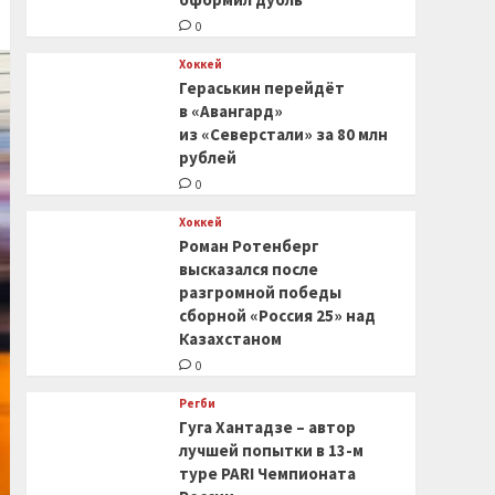
0
Хоккей
Гераськин перейдёт
в «Авангард»
из «Северстали» за 80 млн
рублей
0
Хоккей
Роман Ротенберг
высказался после
разгромной победы
сборной «Россия 25» над
Казахстаном
0
Регби
Гуга Хантадзе – автор
лучшей попытки в 13-м
туре PARI Чемпионата