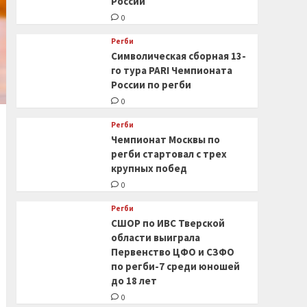
России
0
Регби
Символическая сборная 13-
го тура PARI Чемпионата
России по регби
0
Регби
Чемпионат Москвы по
регби стартовал с трех
крупных побед
0
Регби
СШОР по ИВС Тверской
области выиграла
Первенство ЦФО и СЗФО
по регби-7 среди юношей
до 18 лет
0