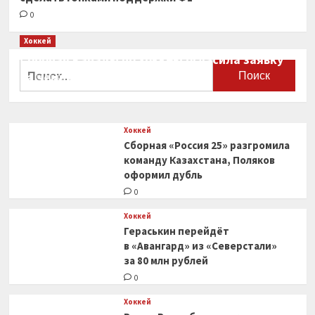
0
Хоккей
Сборная Канады по хоккею огласила заявку
Найти:
на чемпионат мира
0
Хоккей
Сборная «Россия 25» разгромила
команду Казахстана, Поляков
оформил дубль
0
Хоккей
Гераськин перейдёт
в «Авангард» из «Северстали»
за 80 млн рублей
0
Хоккей