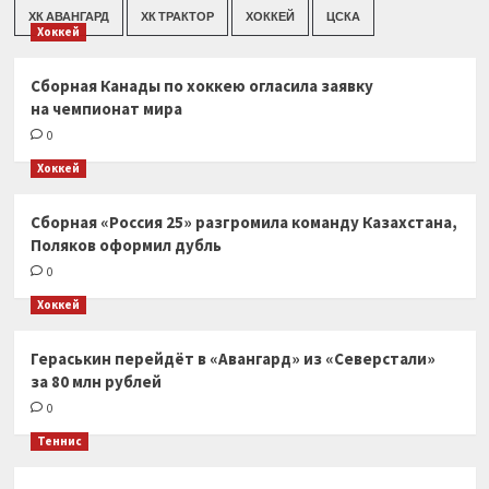
ХК АВАНГАРД
ХК ТРАКТОР
ХОККЕЙ
ЦСКА
Хоккей
Сборная Канады по хоккею огласила заявку
на чемпионат мира
0
Хоккей
Сборная «Россия 25» разгромила команду Казахстана,
Поляков оформил дубль
0
Хоккей
Гераськин перейдёт в «Авангард» из «Северстали»
за 80 млн рублей
0
Теннис