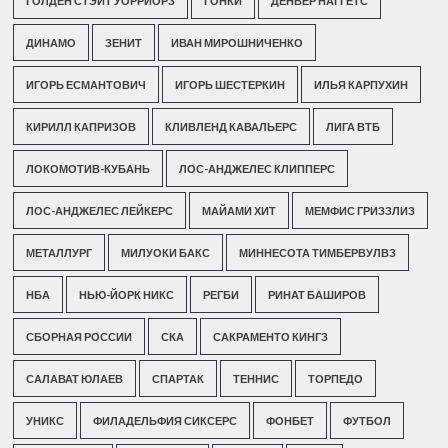
ГОЛДЕН СТЭЙТ УОРРИОРЗ
ГОНКИ
ДЕНВЕР НАГГЕТС
ДИНАМО
ЗЕНИТ
ИВАН МИРОШНИЧЕНКО
ИГОРЬ ЕСМАНТОВИЧ
ИГОРЬ ШЕСТЕРКИН
ИЛЬЯ КАРПУХИН
КИРИЛЛ КАПРИЗОВ
КЛИВЛЕНД КАВАЛЬЕРС
ЛИГА ВТБ
ЛОКОМОТИВ-КУБАНЬ
ЛОС-АНДЖЕЛЕС КЛИППЕРС
ЛОС-АНДЖЕЛЕС ЛЕЙКЕРС
МАЙАМИ ХИТ
МЕМФИС ГРИЗЗЛИЗ
МЕТАЛЛУРГ
МИЛУОКИ БАКС
МИННЕСОТА ТИМБЕРВУЛВЗ
НБА
НЬЮ-ЙОРК НИКС
РЕГБИ
РИНАТ БАШИРОВ
СБОРНАЯ РОССИИ
СКА
САКРАМЕНТО КИНГЗ
САЛАВАТ ЮЛАЕВ
СПАРТАК
ТЕННИС
ТОРПЕДО
УНИКС
ФИЛАДЕЛЬФИЯ СИКСЕРС
ФОНБЕТ
ФУТБОЛ