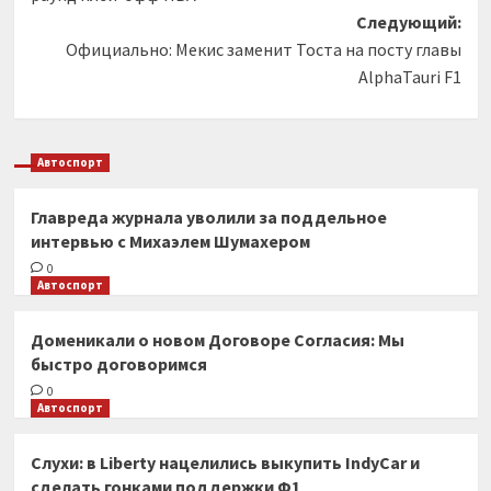
Следующий:
Официально: Мекис заменит Тоста на посту главы
AlphaTauri F1
Автоспорт
Главреда журнала уволили за поддельное
интервью с Михаэлем Шумахером
0
Автоспорт
Доменикали о новом Договоре Согласия: Мы
быстро договоримся
0
Автоспорт
Слухи: в Liberty нацелились выкупить IndyCar и
сделать гонками поддержки Ф1