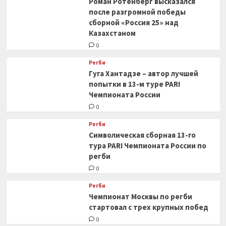
Роман Ротенберг высказался
после разгромной победы
сборной «Россия 25» над
Казахстаном
0
Регби
Гуга Хантадзе – автор лучшей
попытки в 13-м туре PARI
Чемпионата России
0
Регби
Символическая сборная 13-го
тура PARI Чемпионата России по
регби
0
Регби
Чемпионат Москвы по регби
стартовал с трех крупных побед
0