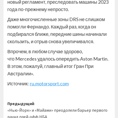
новый регламент, преследовать машины 2023
года по-прежнему непросто.
Даже многочисленные зоны DRS не слишком
помогли Фернандо. Каждый раз, когда он
подбирался ближе, передние шины начинали
скользить, и отрыв снова увеличивался.
Впрочем, в любом случае здорово,
что Mercedes удалось опередить Aston Martin.
В этом, пожалуй, главный итог Гран При
Австралии».
Источник:
ru.motorsport.com
Навигация
Предыдущий
«Нью-Йорк» и «Майами» преодолели барьер первого
записи
раунд плей-офф НБА