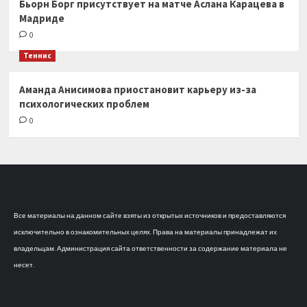
Бьорн Борг присутствует на матче Аслана Карацева в
Мадриде
0
Теннис
Аманда Анисимова приостановит карьеру из-за
психологических проблем
0
Все материалы на данном сайте взяты из открытых источников и предоставляются
исключительно в ознакомительных целях. Права на материалы принадлежат их
владельцам. Администрация сайта ответственности за содержание материала не
несет.