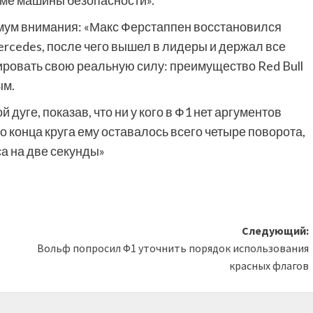
име машины безопасности».
имум внимания: «Макс Ферстаппен восстановился
rcedes, после чего вышел в лидеры и держал все
ировать свою реальную силу: преимущество Red Bull
ым.
дуге, показав, что ни у кого в Ф1 нет аргументов
 до конца круга ему оставалось всего четыре поворота,
са на две секунды»
Следующий:
Вольф попросил Ф1 уточнить порядок использования
красных флагов