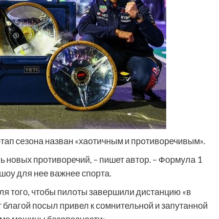
этап сезона назван «хаотичным и противоречивым».
 новых противоречий, – пишет автор. – Формула 1
 шоу для нее важнее спорта.
ля того, чтобы пилоты завершили дистанцию «в
т благой посыл привел к сомнительной и запутанной