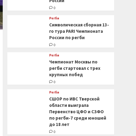
России
0
Регби
Символическая сборная 13-
го тура PARI Чемпионата
России по регби
0
Регби
Чемпионат Москвы по
регби стартовал с трех
крупных побед
0
Регби
СШОР по ИВС Тверской
области выиграла
Первенство ЦФО и СЗФО
по регби-7 среди юношей
до 18 лет
0