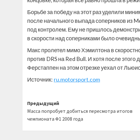
концовке, которая все равно прошла в реж
Борьбе за победу на этот раз уделили мин
после начального выпада соперников из Me
под контролем. Ему не пришлось демонстр
в скорости над соперниками было очевидн
Макс пролетел мимо Хэмилтона в скоростной 
против DRS на Red Bull. И хотя после этого
Ферстаппен на этом отрезке уехал от Льюи
Источник:
ru.motorsport.com
Навигация
Предыдущий
Масса попробует добиться пересмотра итогов
записи
чемпионата Ф1 2008 года