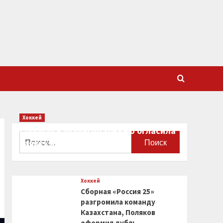
Хоккей
Сборная Канады по хоккею огласила
Найти:
заявку на чемпионат мира
0
Хоккей
Сборная «Россия 25»
разгромила команду
Казахстана, Поляков
оформил дубль