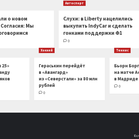
Автоспорт
ли о новом
Слухи: в Liberty нацелились
 Согласия: Мы
выкупить IndyCar и сделать
оговоримся
гонками поддержки Ф1
0
Хоккей
Теннис
 25»
Гераськин перейдёт
Бьорн Бор
анду
в «Авангард»
на матче А
ляков
из «Северстали» за 80 млн
в Мадриде
рублей
0
0
Есл