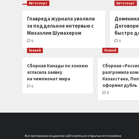
Автоспорт
Автоспорт
Главреда журнала уволили
Доменика
за поддельное интервью с
Договоре
Михаэлем Шумахером
быстро д
0
0
Хоккей
Хоккей
Сборная Канады по хоккею
Сборная «Россия
огласила заявку
разгромила ком
на чемпионат мира
Казахстана, По
оформил дубль
0
0
Все материалы на данном сайте взяты из открытых источников и