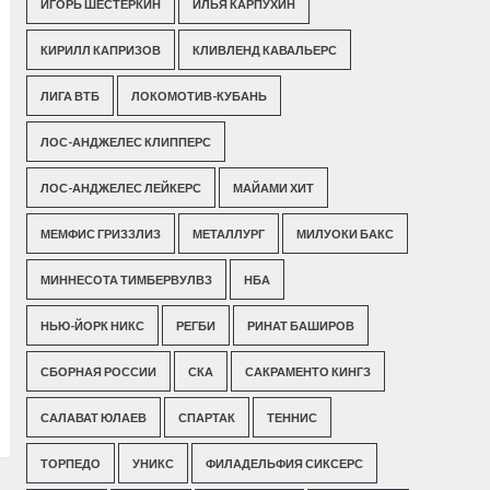
ИГОРЬ ШЕСТЕРКИН
ИЛЬЯ КАРПУХИН
КИРИЛЛ КАПРИЗОВ
КЛИВЛЕНД КАВАЛЬЕРС
ЛИГА ВТБ
ЛОКОМОТИВ-КУБАНЬ
ЛОС-АНДЖЕЛЕС КЛИППЕРС
ЛОС-АНДЖЕЛЕС ЛЕЙКЕРС
МАЙАМИ ХИТ
МЕМФИС ГРИЗЗЛИЗ
МЕТАЛЛУРГ
МИЛУОКИ БАКС
МИННЕСОТА ТИМБЕРВУЛВЗ
НБА
НЬЮ-ЙОРК НИКС
РЕГБИ
РИНАТ БАШИРОВ
СБОРНАЯ РОССИИ
СКА
САКРАМЕНТО КИНГЗ
САЛАВАТ ЮЛАЕВ
СПАРТАК
ТЕННИС
ТОРПЕДО
УНИКС
ФИЛАДЕЛЬФИЯ СИКСЕРС