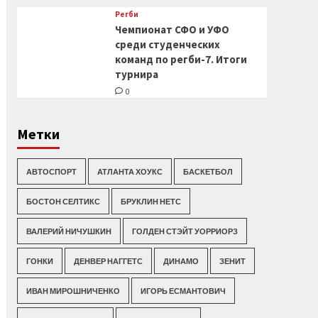
Регби
Чемпионат СФО и УФО
среди студенческих
команд по регби-7. Итоги
турнира
0
Метки
АВТОСПОРТ
АТЛАНТА ХОУКС
БАСКЕТБОЛ
БОСТОН СЕЛТИКС
БРУКЛИН НЕТС
ВАЛЕРИЙ НИЧУШКИН
ГОЛДЕН СТЭЙТ УОРРИОРЗ
ГОНКИ
ДЕНВЕР НАГГЕТС
ДИНАМО
ЗЕНИТ
ИВАН МИРОШНИЧЕНКО
ИГОРЬ ЕСМАНТОВИЧ