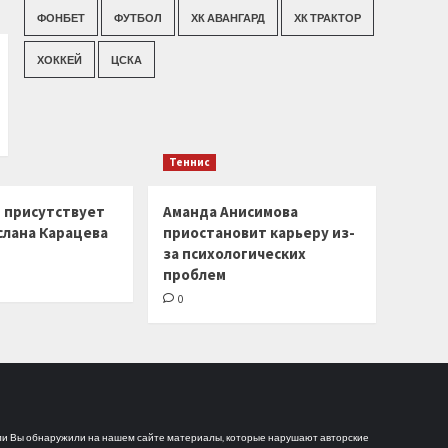
ФОНБЕТ
ФУТБОЛ
ХК АВАНГАРД
ХК ТРАКТОР
ХОККЕЙ
ЦСКА
Теннис
г присутствует
Аманда Анисимова
слана Карацева
приостановит карьеру из-
за психологических
проблем
0
и Вы обнаружили на нашем сайте материалы, которые нарушают авторские