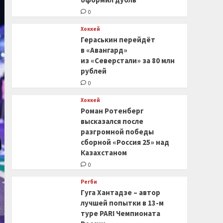
0
Хоккей
Гераськин перейдёт
в «Авангард»
из «Северстали» за 80 млн
рублей
0
Хоккей
Роман Ротенберг
высказался после
разгромной победы
сборной «Россия 25» над
Казахстаном
0
Регби
Гуга Хантадзе – автор
лучшей попытки в 13-м
туре PARI Чемпионата