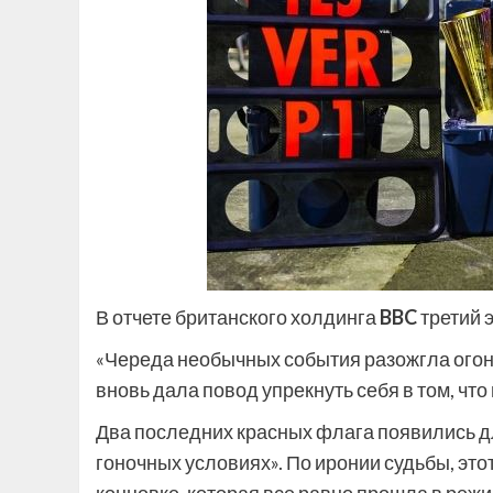
В отчете британского холдинга
BBC
третий 
«Череда необычных события разожгла огонь
вновь дала повод упрекнуть себя в том, что
Два последних красных флага появились д
гоночных условиях». По иронии судьбы, это