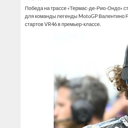
Победа на трассе «Термас-де-Рио-Ондо» ста
для команды легенды MotoGP Валентино Рос
стартов VR46 в премьер-классе.