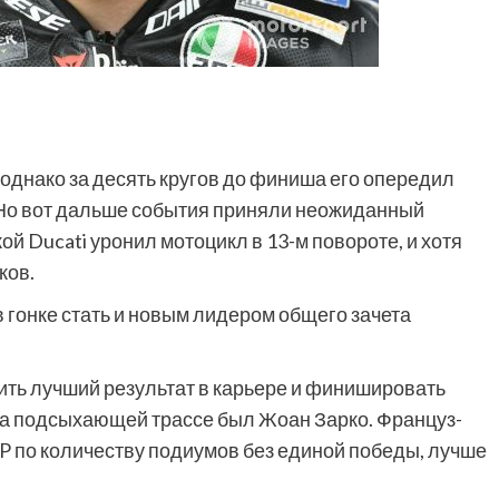
однако за десять кругов до финиша его опередил
Но вот дальше события приняли неожиданный
ой Ducati уронил мотоцикл в 13-м повороте, и хотя
ков.
 гонке стать и новым лидером общего зачета
рить лучший результат в карьере и финишировать
на подсыхающей трассе был Жоан Зарко. Француз-
P по количеству подиумов без единой победы, лучше