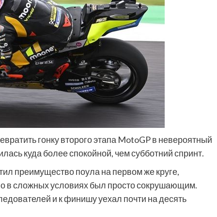
евратить гонку второго этапа MotoGP в невероятный
илась куда более спокойной, чем субботний спринт.
стил преимущество поула на первом же круге,
го в сложных условиях был просто сокрушающим.
ледователей и к финишу уехал почти на десять