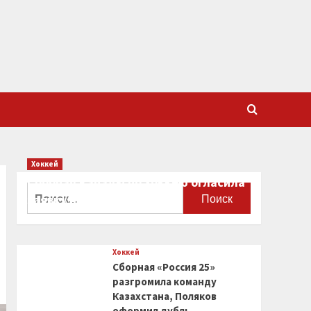
Хоккей
Сборная Канады по хоккею огласила
Найти:
заявку на чемпионат мира
0
Хоккей
Сборная «Россия 25»
разгромила команду
Казахстана, Поляков
оформил дубль