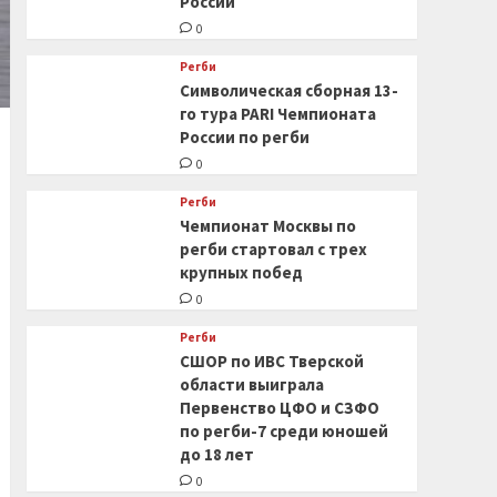
России
0
Регби
Символическая сборная 13-
го тура PARI Чемпионата
России по регби
0
Регби
Чемпионат Москвы по
регби стартовал с трех
крупных побед
0
Регби
СШОР по ИВС Тверской
области выиграла
Первенство ЦФО и СЗФО
по регби-7 среди юношей
до 18 лет
0