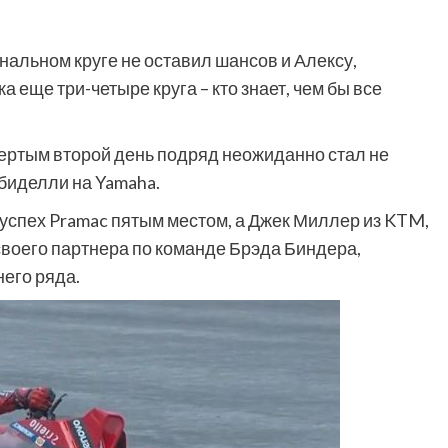
нальном круге не оставил шансов и Алексу,
 еще три-четыре круга – кто знает, чем бы все
вертым второй день подряд неожиданно стал не
биделли на Yamaha.
успех Pramac пятым местом, а Джек Миллер из KTM,
своего партнера по команде Брэда Биндера,
его ряда.