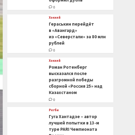
0
Хоккей
Гераськин перейдёт
в «Авангард»
из «Северстали» за 80 млн
рублей
0
Хоккей
Роман Ротенберг
высказался после
разгромной победы
сборной «Россия 25» над
Казахстаном
0
Регби
Гуга Хантадзе – автор
лучшей попытки в 13-м
туре PARI Чемпионата