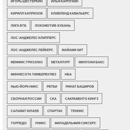
ИГОРЬ ШЕСТЕРКИН
ИЛЬЯ КАРПУХИН
КИРИЛЛ КАПРИЗОВ
КЛИВЛЕНД КАВАЛЬЕРС
ЛИГА ВТБ
ЛОКОМОТИВ-КУБАНЬ
ЛОС-АНДЖЕЛЕС КЛИППЕРС
ЛОС-АНДЖЕЛЕС ЛЕЙКЕРС
МАЙАМИ ХИТ
МЕМФИС ГРИЗЗЛИЗ
МЕТАЛЛУРГ
МИЛУОКИ БАКС
МИННЕСОТА ТИМБЕРВУЛВЗ
НБА
НЬЮ-ЙОРК НИКС
РЕГБИ
РИНАТ БАШИРОВ
СБОРНАЯ РОССИИ
СКА
САКРАМЕНТО КИНГЗ
САЛАВАТ ЮЛАЕВ
СПАРТАК
ТЕННИС
ТОРПЕДО
УНИКС
ФИЛАДЕЛЬФИЯ СИКСЕРС