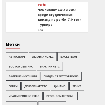
Регби
Чемпионат СФО и УФО
среди студенческих
команд по регби-7. Итоги
турнира
0
Метки
АВТОСПОРТ
АТЛАНТА ХОУКС
БАСКЕТБОЛ
БОСТОН СЕЛТИКС
БРУКЛИН НЕТС
ВАЛЕРИЙ НИЧУШКИН
ГОЛДЕН СТЭЙТ УОРРИОРЗ
ГОНКИ
ДЕНВЕР НАГГЕТС
ДИНАМО
ЗЕНИТ
ИВАН МИРОШНИЧЕНКО
ИГОРЬ ЕСМАНТОВИЧ