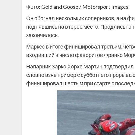
Фото: Gold and Goose / Motorsport Images
Он обогнал нескольких соперников, а на фи
поднявшись на второе место. Продлись гонка
закончилось.
Маркес в итоге финишировал третьим, чет
входивший в число фаворитов Франко Мор
Напарник Зарко Хорхе Мартин подтвердил 
словно взяв пример с субботнего прорыва 
финишировал шестым при старте с последн