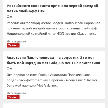
В ЦСКА
Российского хоккеиста признали первой звездой
планируют
матча плей-офф НХЛ
начать
возвращать
0
российских
Российский форвард «Вегас Голден Найтс» Иван Барбашев
хоккеистов
признан первой звездой матча второго раунда плей-офф
из-
Национальной хоккейной лиги (НХЛ) против «Эдмонтон...
за
океана
Прочитать
Читать далее
больше
Теннис
о
Российского
Анастасия Павлюченкова — в соцсетях: Это мог
хоккеиста
быть мой наряд на Met Gala, но меня не пригласили
признали
первой
0
звездой
Экс-первая ракетка России Анастасия Павлюченкова
матча
поделилась фотографией с прогулки в соцсетях. "Это мог
плей-
быть мой наряд на Met Gala, но...
офф
НХЛ
Прочитать
Читать далее
больше
Теннис
о
Анастасия