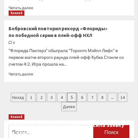
Прочитать
Читать далее
больше
Хоккей
о
Вольф
Бобровский повторил рекорд «Флориды»
подлил
по победной серии в плей-офф НХЛ
масла
в
0
огонь
"Флорида Пантерз" обыграла "Торонто Мэйпл Лифс" в
слухов
первом матче второго раунда плей-офф Кубка Стэнли со
про
счетом 4:2. Игра прошла на...
Леклера:
Он
Прочитать
Читать далее
у
больше
нас
о
на
Бобровский
Пагинация
радаре
повторил
Назад
1
2
3
4
5
6
7
8
…
14
рекорд
записей
Далее
«Флориды»
по победной
Хоккей
серии
Сборная Канады по хоккею огласила заявку
в плей-
Найти:
на чемпионат мира
офф
НХЛ