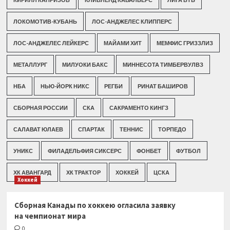
ЛОКОМОТИВ-КУБАНЬ
ЛОС-АНДЖЕЛЕС КЛИППЕРС
ЛОС-АНДЖЕЛЕС ЛЕЙКЕРС
МАЙАМИ ХИТ
МЕМФИС ГРИЗЗЛИЗ
МЕТАЛЛУРГ
МИЛУОКИ БАКС
МИННЕСОТА ТИМБЕРВУЛВЗ
НБА
НЬЮ-ЙОРК НИКС
РЕГБИ
РИНАТ БАШИРОВ
СБОРНАЯ РОССИИ
СКА
САКРАМЕНТО КИНГЗ
САЛАВАТ ЮЛАЕВ
СПАРТАК
ТЕННИС
ТОРПЕДО
УНИКС
ФИЛАДЕЛЬФИЯ СИКСЕРС
ФОНБЕТ
ФУТБОЛ
ХК АВАНГАРД
ХК ТРАКТОР
ХОККЕЙ
ЦСКА
Хоккей
Сборная Канады по хоккею огласила заявку
на чемпионат мира
0