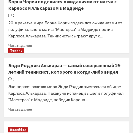
Борна Чорич поделился ожиданиями от матча с
Павлюченкова
Карлосом Алькаразом в Мадриде
—
в
0
соцсетях:
20-я ракетка мира Борна Чорич поделился ожиданиями от
Это
полуфинального матча "Мастерса" в Мадриде против
мог
Карлоса Алькараза. Теннисисты сыграют друг с...
быть
мой
Прочитать
Читать далее
наряд
больше
Теннис
на
о
Met
Борна
Энди Роддик: Алькараз — самый совершенный 19-
Gala,
Чорич
летний теннисист, которого я когда-либо видел
но
поделился
меня
ожиданиями
0
не
от
Экс-первая ракетка мира Энди Роддик высказался об игре
пригласили
матча
Карлоса Алькараза. Накануне испанец вышел в полуфинал
с
"Мастерса" в Мадриде, победив Карена...
Карлосом
Алькаразом
Прочитать
Читать далее
в
больше
Мадриде
о
Энди
Волейбол
Роддик: