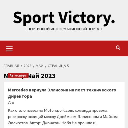
Перейти
Sport Victory.
к
содержимому
СПОРТИВНЫЙ ИНФОРМАЦИОННЫЙ ПОРТАЛ.
Основное
меню
ГЛАВНАЯ
2023
МАЙ
СТРАНИЦА 5
Месяц:
Май 2023
Автоспорт
Mercedes вернула Эллисона на пост технического
директора
0
Как стало известно Motorsport.com, команда провела
рокировку позиций между Джеймсом Эллисоном и Майком
Эллиоттом Автор: Джонатан Нобл Не прошло и...