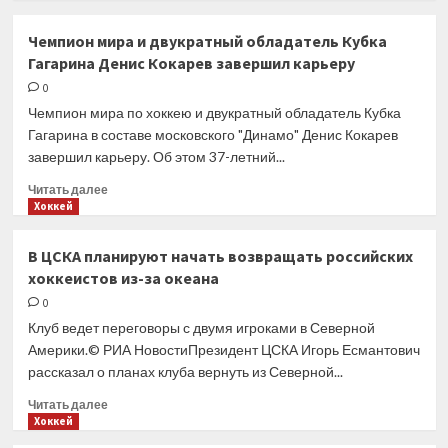
о
«Бостон»
Чемпион мира и двукратный обладатель Кубка
сравнял
Гагарина Денис Кокарев завершил карьеру
счет
в
0
серии
Чемпион мира по хоккею и двукратный обладатель Кубка
с
Гагарина в составе московского "Динамо" Денис Кокарев
«Филадельфией»
завершил карьеру. Об этом 37-летний...
Прочитать
Читать далее
больше
Хоккей
о
Чемпион
В ЦСКА планируют начать возвращать российских
мира
хоккеистов из-за океана
и двукратный
обладатель
0
Кубка
Клуб ведет переговоры с двумя игроками в Северной
Гагарина
Америки.© РИА НовостиПрезидент ЦСКА Игорь Есмантович
Денис
рассказал о планах клуба вернуть из Северной...
Кокарев
завершил
Прочитать
Читать далее
карьеру
больше
Хоккей
о