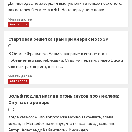
го
Даниил едва не завершил выступления в гонках после того,
тура
как остался без места в Ф1. Но теперь у него новая...
PARI
Чемпионата
Прочитать
Читать далее
России
больше
Автоспорт
по
о
регби
Марафоны,
Стартовая решетка Гран При Америк MotoGP
Lamborghini
0
и
Формула
В Остине Франческо Баньяя впервые в сезоне стал
Е.
победителем квалификации. Стартуя первым, лидер Ducati
Квят
уже выиграл спринт, а вот в...
2.0
рассказал
Прочитать
Читать далее
о
больше
Автоспорт
новой
о
странице
Стартовая
Вольф подлил масла в огонь слухов про Леклера:
карьеры
решетка
Он у нас на радаре
Гран
При
0
Америк
Когда казалось, что вопрос уже можно закрывать, глава
MotoGP
команды Mercedes намекнул, что не все так однозначно
Автор: Александр Кабановский Инсайдер...