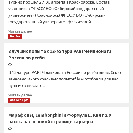
Турнир прошел 29-30 апреля в Красноярске. Состав
индивидуальной
участников ФГБОУ ВО «Сибирский федеральный
статистике
университет» (Красноярск) ФГБОУ ВО «Сибирский
в
государственный университет физической...
1-
2-
Прочитать
Читать далее
х
больше
Регби
матчах
о
серий
Чемпионат
8 лучших попыток 13-го тура PARI Чемпионата
финала
СФО
и
России по регби
и
за
УФО
0
«бронзу»
среди
В 13-м туре PARI Чемпионата России по регби вновь было
студенческих
занесено много красивых попыток! Мы отобрали для вас
команд
лучшие заносы от...
по
регби-7.
Прочитать
Читать далее
Итоги
больше
Автоспорт
турнира
о
8
Марафоны, Lamborghini и Формула Е. Квят 2.0
лучших
рассказал о новой странице карьеры
попыток
13-
0