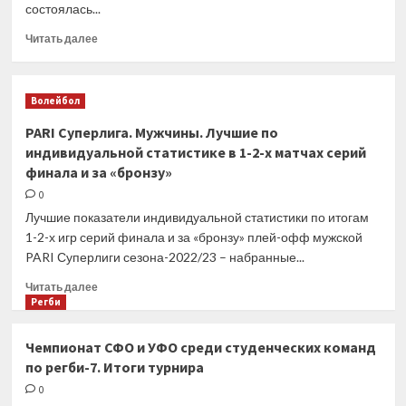
состоялась...
втором
матче
Прочитать
Читать далее
финала
больше
о
Пресса
Волейбол
4
мая.
PARI Суперлига. Мужчины. Лучшие по
Московский
индивидуальной статистике в 1-2-х матчах серий
Комсомолец.
финала и за «бронзу»
«Зенит»
сравнял
0
счет
Лучшие показатели индивидуальной статистики по итогам
в
1-2-х игр серий финала и за «бронзу» плей-офф мужской
серии
PARI Суперлиги сезона-2022/23 – набранные...
за
бронзу
Прочитать
Читать далее
Суперлиги
больше
Регби
с
о
«Локомотивом»
PARI
Чемпионат СФО и УФО среди студенческих команд
Суперлига.
по регби-7. Итоги турнира
Мужчины.
Лучшие
0
по