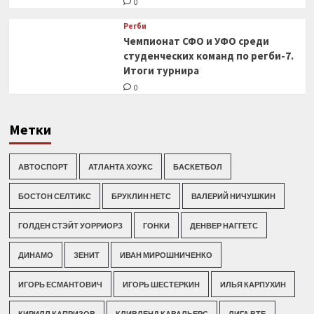
0
Регби
Чемпионат СФО и УФО среди
студенческих команд по регби-7.
Итоги турнира
0
Метки
АВТОСПОРТ
АТЛАНТА ХОУКС
БАСКЕТБОЛ
БОСТОН СЕЛТИКС
БРУКЛИН НЕТС
ВАЛЕРИЙ НИЧУШКИН
ГОЛДЕН СТЭЙТ УОРРИОРЗ
ГОНКИ
ДЕНВЕР НАГГЕТС
ДИНАМО
ЗЕНИТ
ИВАН МИРОШНИЧЕНКО
ИГОРЬ ЕСМАНТОВИЧ
ИГОРЬ ШЕСТЕРКИН
ИЛЬЯ КАРПУХИН
КИРИЛЛ КАПРИЗОВ
КЛИВЛЕНД КАВАЛЬЕРС
ЛИГА ВТБ