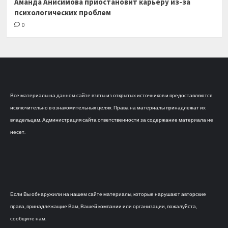
Аманда Анисимова приостановит карьеру из-за
психологических проблем
0
Все материалы на данном сайте взяты из открытых источников и предоставляются
исключительно в ознакомительных целях. Права на материалы принадлежат их
владельцам. Администрация сайта ответственности за содержание материала не
несет.
Если Вы обнаружили на нашем сайте материалы, которые нарушают авторские
права, принадлежащие Вам, Вашей компании или организации, пожалуйста,
сообщите нам.