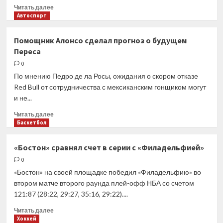
Прочитать
Читать далее
больше
Автоспорт
о
Mercedes
Помощник Алонсо сделал прогноз о будущем
вернула
Переса
Эллисона
на
0
пост
По мнению Педро де ла Росы, ожидания о скором отказе
технического
Red Bull от сотрудничества с мексиканским гонщиком могут
директора
и не...
Прочитать
Читать далее
больше
Баскетбол
о
Помощник
«Бостон» сравнял счет в серии с «Филадельфией»
Алонсо
0
сделал
прогноз
«Бостон» на своей площадке победил «Филадельфию» во
о
втором матче второго раунда плей-офф НБА со счетом
будущем
121:87 (28:22, 29:27, 35:16, 29:22)....
Переса
Прочитать
Читать далее
больше
Хоккей