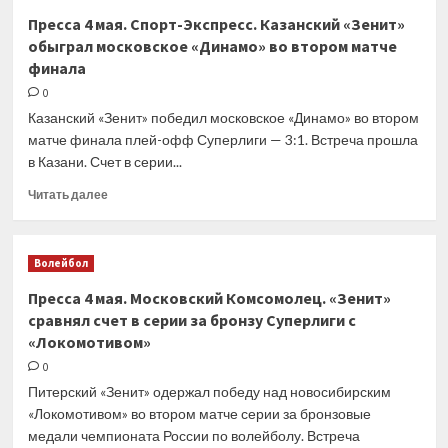
Алькараз
Пресса 4 мая. Спорт-Экспресс. Казанский «Зенит»
—
обыграл московское «Динамо» во втором матче
самый
финала
совершенный
19-
0
летний
Казанский «Зенит» победил московское «Динамо» во втором
теннисист,
матче финала плей-офф Суперлиги — 3:1. Встреча прошла
которого
в Казани. Счет в серии...
я
когда-
Прочитать
Читать далее
либо
больше
видел
о
Пресса
Волейбол
4
мая.
Пресса 4 мая. Московский Комсомолец. «Зенит»
Спорт-
сравнял счет в серии за бронзу Суперлиги с
Экспресс.
«Локомотивом»
Казанский
«Зенит»
0
обыграл
Питерский «Зенит» одержал победу над новосибирским
московское
«Локомотивом» во втором матче серии за бронзовые
«Динамо»
медали чемпионата России по волейболу. Встреча
во