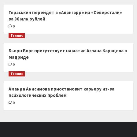
Гераськин перейдёт в «Авангард» из «Северстали»
за 80 млн рублей
0
Теннис
Бьорн Борг присутствует на матче Аслана Карацева в
Мадриде
0
Теннис
Аманда Анисимова приостановит карьеру из-за
психологических проблем
0