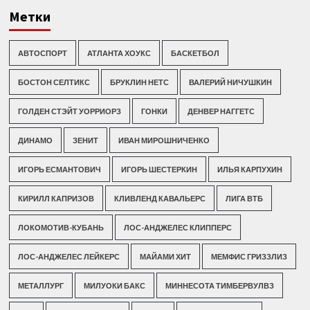
Метки
АВТОСПОРТ
АТЛАНТА ХОУКС
БАСКЕТБОЛ
БОСТОН СЕЛТИКС
БРУКЛИН НЕТС
ВАЛЕРИЙ НИЧУШКИН
ГОЛДЕН СТЭЙТ УОРРИОРЗ
ГОНКИ
ДЕНВЕР НАГГЕТС
ДИНАМО
ЗЕНИТ
ИВАН МИРОШНИЧЕНКО
ИГОРЬ ЕСМАНТОВИЧ
ИГОРЬ ШЕСТЕРКИН
ИЛЬЯ КАРПУХИН
КИРИЛЛ КАПРИЗОВ
КЛИВЛЕНД КАВАЛЬЕРС
ЛИГА ВТБ
ЛОКОМОТИВ-КУБАНЬ
ЛОС-АНДЖЕЛЕС КЛИППЕРС
ЛОС-АНДЖЕЛЕС ЛЕЙКЕРС
МАЙАМИ ХИТ
МЕМФИС ГРИЗЗЛИЗ
МЕТАЛЛУРГ
МИЛУОКИ БАКС
МИННЕСОТА ТИМБЕРВУЛВЗ