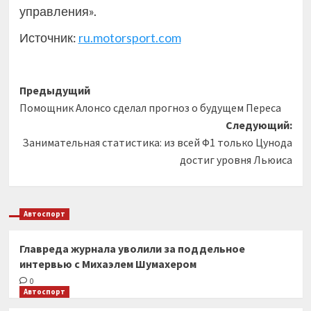
управления».
Источник:
ru.motorsport.com
Навигация
Предыдущий
Помощник Алонсо сделал прогноз о будущем Переса
записи
Следующий:
Занимательная статистика: из всей Ф1 только Цунода
достиг уровня Льюиса
Автоспорт
Главреда журнала уволили за поддельное
интервью с Михаэлем Шумахером
0
Автоспорт