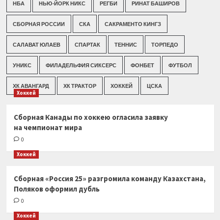
НБА
НЬЮ-ЙОРК НИКС
РЕГБИ
РИНАТ БАШИРОВ
СБОРНАЯ РОССИИ
СКА
САКРАМЕНТО КИНГЗ
САЛАВАТ ЮЛАЕВ
СПАРТАК
ТЕННИС
ТОРПЕДО
УНИКС
ФИЛАДЕЛЬФИЯ СИКСЕРС
ФОНБЕТ
ФУТБОЛ
ХК АВАНГАРД
ХК ТРАКТОР
ХОККЕЙ
ЦСКА
Хоккей
Сборная Канады по хоккею огласила заявку
на чемпионат мира
0
Хоккей
Сборная «Россия 25» разгромила команду Казахстана,
Поляков оформил дубль
0
Хоккей