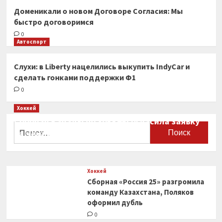
Доменикали о новом Договоре Согласия: Мы
быстро договоримся
0
Автоспорт
Слухи: в Liberty нацелились выкупить IndyCar и
сделать гонками поддержки Ф1
0
Хоккей
Сборная Канады по хоккею огласила заявку
Найти:
на чемпионат мира
0
Хоккей
Сборная «Россия 25» разгромила
команду Казахстана, Поляков
оформил дубль
0