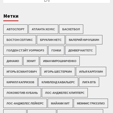
0
Метки
АВТОСПОРТ
АТЛАНТА ХОУКС
БАСКЕТБОЛ
БОСТОН СЕЛТИКС
БРУКЛИН НЕТС
ВАЛЕРИЙ НИЧУШКИН
ГОЛДЕН СТЭЙТ УОРРИОРЗ
ГОНКИ
ДЕНВЕР НАГГЕТС
ДИНАМО
ЗЕНИТ
ИВАН МИРОШНИЧЕНКО
ИГОРЬ ЕСМАНТОВИЧ
ИГОРЬ ШЕСТЕРКИН
ИЛЬЯ КАРПУХИН
КИРИЛЛ КАПРИЗОВ
КЛИВЛЕНД КАВАЛЬЕРС
ЛИГА ВТБ
ЛОКОМОТИВ-КУБАНЬ
ЛОС-АНДЖЕЛЕС КЛИППЕРС
ЛОС-АНДЖЕЛЕС ЛЕЙКЕРС
МАЙАМИ ХИТ
МЕМФИС ГРИЗЗЛИЗ