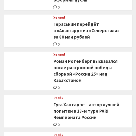
0
Хоккей
Гераськин перейдёт
в «Авангард» из «Северстали»
за 80 млн рублей
0
Хоккей
Роман Ротенберг высказался
после разгромной победы
сборной «Россия 25» над
Казахстаном
0
Регби
Гуга Хантадзе – автор лучшей
попытки в 13-м туре PARI
Чемпионата России
0
Регби