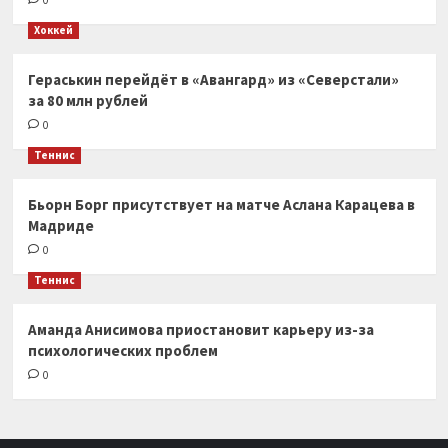
Хоккей
Гераськин перейдёт в «Авангард» из «Северстали»
за 80 млн рублей
0
Теннис
Бьорн Борг присутствует на матче Аслана Карацева в
Мадриде
0
Теннис
Аманда Анисимова приостановит карьеру из-за
психологических проблем
0