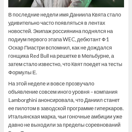
В последние недели имя Даниила Квята стало
удивительно часто появляться в лентах
новостей. Экипаж россиянина поднялся на
подиум первого этапа WEC, дебютант Ф1
Оскар Пиастри вспомнил, как не дождался
гонщика Red Bull на решетке в Мельбурне, а
затем стало известно, что Квят поедет на тесты
Формулы Е.
На этой неделе и вовсе прозвучало
объявление совсем иного уровня – компания
Lamborghini анонсировала, что Даниил станет
ее пилотом в заводской программе гиперкаров.
Итальянская марка, чьи гоночные амбиции уже
давно не выходили за пределы соревнований