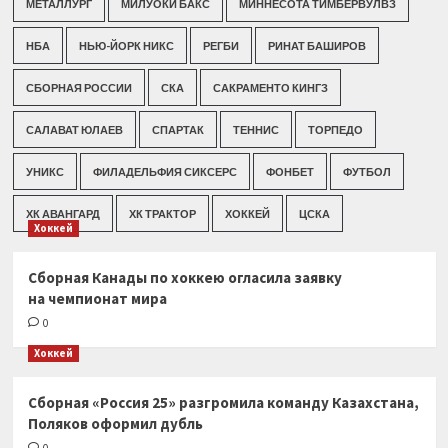
МЕТАЛЛУРГ
МИЛУОКИ БАКС
МИННЕСОТА ТИМБЕРВУЛВЗ
НБА
НЬЮ-ЙОРК НИКС
РЕГБИ
РИНАТ БАШИРОВ
СБОРНАЯ РОССИИ
СКА
САКРАМЕНТО КИНГЗ
САЛАВАТ ЮЛАЕВ
СПАРТАК
ТЕННИС
ТОРПЕДО
УНИКС
ФИЛАДЕЛЬФИЯ СИКСЕРС
ФОНБЕТ
ФУТБОЛ
ХК АВАНГАРД
ХК ТРАКТОР
ХОККЕЙ
ЦСКА
Хоккей
Сборная Канады по хоккею огласила заявку
на чемпионат мира
0
Хоккей
Сборная «Россия 25» разгромила команду Казахстана,
Поляков оформил дубль
0