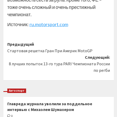
тоже очень сложный и очень престижный
чемпионат.
Источник:
ru.motorsport.com
Навигация
Предыдущий
Стартовая решетка Гран При Америк MotoGP
записи
Следующий:
8 лучших попыток 13-го тура PARI Чемпионата России
по регби
Автоспорт
Главреда журнала уволили за поддельное
интервью с Михаэлем Шумахером
0