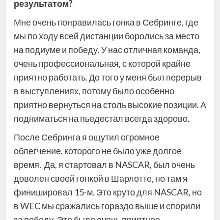
результатом?
Мне очень понравилась гонка в Себринге, где
мы по ходу всей дистанции боролись за место
на подиуме и победу. У нас отличная команда,
очень профессиональная, с которой крайне
приятно работать. До того у меня был перерыв
в выступлениях, потому было особенно
приятно вернуться на столь высокие позиции. А
подниматься на пьедестал всегда здорово.
После Себринга я ощутил огромное
облегчение, которого не было уже долгое
время. Да, я стартовал в NASCAR, был очень
доволен своей гонкой в Шарлотте, но там я
финишировал 15-м. Это круто для NASCAR, но
в WEC мы сражались гораздо выше и спорили
за победу. Это было очень приятное