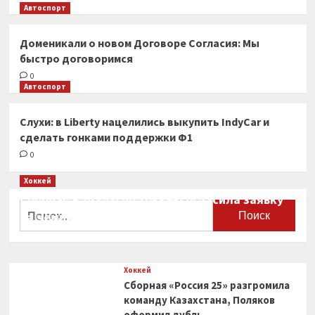
Автоспорт
Доменикали о новом Договоре Согласия: Мы
быстро договоримся
0
Автоспорт
Слухи: в Liberty нацелились выкупить IndyCar и
сделать гонками поддержки Ф1
0
Хоккей
Сборная Канады по хоккею огласила заявку
Найти:
на чемпионат мира
0
Хоккей
Сборная «Россия 25» разгромила
команду Казахстана, Поляков
оформил дубль