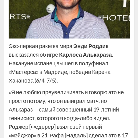
Экс-первая ракетка мира
Энди Роддик
высказался об игре
Карлоса Алькараза
.
Накануне испанец вышел в полуфинал
«Мастерса» в Мадриде, победив Карена
Хачанова (6/4, 7/5).
«Я не люблю преувеличивать и говорю это не
просто потому, что он выиграл матч, но
Алькараз — самый совершенный 19-летний
теннисист, которого я когда-либо видел.
Роджер [Федерер] взял свой первый
«мэйджор» в 21. Рафа [Надаль] сделал это в 17