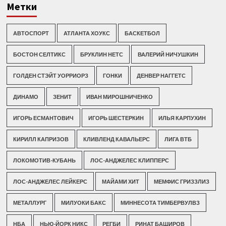
Метки
АВТОСПОРТ
АТЛАНТА ХОУКС
БАСКЕТБОЛ
БОСТОН СЕЛТИКС
БРУКЛИН НЕТС
ВАЛЕРИЙ НИЧУШКИН
ГОЛДЕН СТЭЙТ УОРРИОРЗ
ГОНКИ
ДЕНВЕР НАГГЕТС
ДИНАМО
ЗЕНИТ
ИВАН МИРОШНИЧЕНКО
ИГОРЬ ЕСМАНТОВИЧ
ИГОРЬ ШЕСТЕРКИН
ИЛЬЯ КАРПУХИН
КИРИЛЛ КАПРИЗОВ
КЛИВЛЕНД КАВАЛЬЕРС
ЛИГА ВТБ
ЛОКОМОТИВ-КУБАНЬ
ЛОС-АНДЖЕЛЕС КЛИППЕРС
ЛОС-АНДЖЕЛЕС ЛЕЙКЕРС
МАЙАМИ ХИТ
МЕМФИС ГРИЗЗЛИЗ
МЕТАЛЛУРГ
МИЛУОКИ БАКС
МИННЕСОТА ТИМБЕРВУЛВЗ
НБА
НЬЮ-ЙОРК НИКС
РЕГБИ
РИНАТ БАШИРОВ