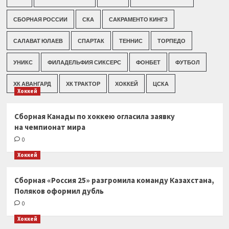
СБОРНАЯ РОССИИ
СКА
САКРАМЕНТО КИНГЗ
САЛАВАТ ЮЛАЕВ
СПАРТАК
ТЕННИС
ТОРПЕДО
УНИКС
ФИЛАДЕЛЬФИЯ СИКСЕРС
ФОНБЕТ
ФУТБОЛ
ХК АВАНГАРД
ХК ТРАКТОР
ХОККЕЙ
ЦСКА
Хоккей
Сборная Канады по хоккею огласила заявку
на чемпионат мира
0
Хоккей
Сборная «Россия 25» разгромила команду Казахстана,
Поляков оформил дубль
0
Хоккей