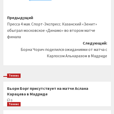
Навигация
Предыдущий
Пресса 4 мая. Спорт-Экспресс. Казанский «Зенит»
записи
обыграл московское «Динамо» во втором матче
финала
Следующий:
Борна Чорич поделился ожиданиями от матча с
Карлосом Алькаразом в Мадриде
Теннис
Бьорн Борг присутствует на матче Аслана
Карацева в Мадриде
0
Теннис