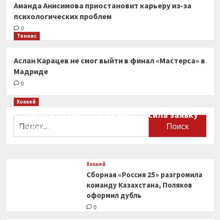
Аманда Анисимова приостановит карьеру из-за
психологических проблем
0
Теннис
Аслан Карацев не смог выйти в финал «Мастерса» в
Мадриде
0
Хоккей
Сборная Канады по хоккею огласила заявку
Найти:
на чемпионат мира
0
Хоккей
Сборная «Россия 25» разгромила
команду Казахстана, Поляков
оформил дубль
0