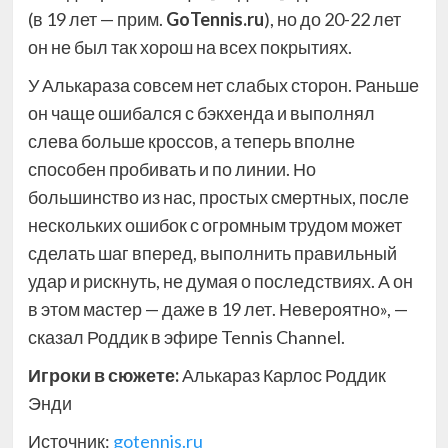
(в 19 лет — прим.
GoTennis.ru
), но до 20-22 лет
он не был так хорош на всех покрытиях.
У Алькараза совсем нет слабых сторон. Раньше
он чаще ошибался с бэкхенда и выполнял
слева больше кроссов, а теперь вполне
способен пробивать и по линии. Но
большинство из нас, простых смертных, после
нескольких ошибок с огромным трудом может
сделать шаг вперед, выполнить правильный
удар и рискнуть, не думая о последствиях. А он
в этом мастер — даже в 19 лет. Невероятно», —
сказал Роддик в эфире Tennis Channel.
Игроки в сюжете:
Алькараз Карлос Роддик
Энди
Источник:
gotennis.ru