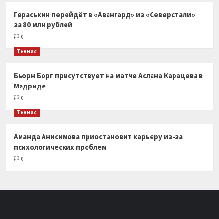
Гераськин перейдёт в «Авангард» из «Северстали»
за 80 млн рублей
0
Теннис
Бьорн Борг присутствует на матче Аслана Карацева в
Мадриде
0
Теннис
Аманда Анисимова приостановит карьеру из-за
психологических проблем
0