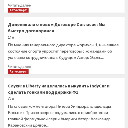
обыграли
Прочитать
Читать далее
«Локомотив»
больше
Автоспорт
во
о
втором
Главреда
Доменикали о новом Договоре Согласия: Мы
матче
журнала
быстро договоримся
финала
уволили
Суперлиги
за
0
поддельное
По мнению генерального директора Формулы 1, нынешнее
интервью
состояние спорта упростит переговоры с командами об
с
условиях сотрудничества в будущем Автор: Эзель...
Михаэлем
Шумахером
Прочитать
Читать далее
больше
Автоспорт
о
Доменикали
Слухи: в Liberty нацелились выкупить IndyCar и
о
сделать гонками поддержки Ф1
новом
Договоре
0
Согласия:
По словам комментатора Питера Уиндзора, владельцы
Мы
Больших Призов всерьез задумались о приобретении
быстро
главной формульной серии Америки Автор: Александр
договоримся
Кабановский Долгое...