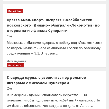
финала
о
женской
Интернет-
Суперлиги
Волейбол
СМИ
4
Пресса 4 мая. Спорт-Экспресс. Волейболистки
мая.
московского «Динамо» обыграли «Локомотив» во
«Чемпионат.com».
втором матче финала Суперлиги
Ирина
Филиштинская:
0
Хотели
Московское «Динамо» одержало победу над «Локомотивом»
взять
во втором матче финала чемпионата России по волейболу
реванш
среди женщин — 3:1. В первом...
у
«Динамо»,
Прочитать
Читать далее
но
больше
Автоспорт
немножко
о
не
Пресса
Главреда журнала уволили за поддельное
получилось
4
интервью с Михаэлем Шумахером
мая.
Спорт-
0
Экспресс.
В немецком издании использовали искусственный
Волейболистки
интеллект, чтобы подготовить «кликбейтный» материал. Но
московского
им быстро объяснили, что так дела не делают Автор:...
«Динамо»