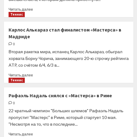
Прочитать
Читать далее
больше
Теннис
о
Эмма
Карлос Алькараз стал финалистом «Мастерса» в
Радукану
Мадриде
перенесла
операцию
0
на
Вторая ракетка мира, испанец Карлос Алькараз, обыграл
голеностопе.
хорвата Борну Чорича, занимающего 20-ю строчку рейтинга
Это
ATP, со счётом 6/4, 6/3 в...
вторая
из
Прочитать
Читать далее
трёх
больше
Теннис
запланированных
о
процедур
Карлос
Рафаэль Надаль снялся с «Мастерса» в Риме
Алькараз
0
стал
финалистом
22-кратный чемпион "Больших шлемов" Рафаэль Надаль
«Мастерса»
пропустит "Мастерс" в Риме, который стартует 10 мая.
в
"Несмотря на то, что в последние...
Мадриде
Прочитать
Читать далее