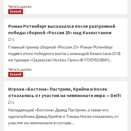
Прочитать
Читать далее
больше
Хоккей
о
Слухи:
Роман Ротенберг высказался после разгромной
в
победы сборной «Россия 25» над Казахстаном
Liberty
нацелились
0
выкупить
Главный тренер сборной «Россия 25» Роман Ротенберг
IndyCar
подвёл итоги победного матча с командой Казахстана (3:0)
и
на турнире «Qazaqstan Hockey Open».© ГОЛУБОВИЧ...
сделать
гонками
Прочитать
Читать далее
поддержки
больше
Хоккей
Ф1
о
Роман
Игроки «Бостона» Пастрняк, Крейчи и Носек
Ротенберг
отказались от участия на чемпионате мира — Delfi
высказался
после
0
разгромной
Нападающий «Бостона» Давид Пастрняк, а также его
победы
одноклубники Давид Крейчи и Томаш Носек отказались от
сборной
участия на чемпионате в составе...
«Россия
25»