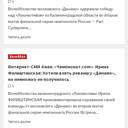
финал
0
«Мастерса»
Волейболистки московского «Динамо» одержали победу
в
над «Локомотивом» из Калининградской области во втором
Мадриде
матче финальной серии чемпионата России — Pari
Суперлиги....
Прочитать
Читать далее
больше
о
Интернет-
Волейбол
СМИ
4
Интернет-СМИ 4 мая. «Чемпионат.com». Ирина
мая.
Филиштинская: Хотели взять реванш у «Динамо»,
Сайт
но немножко не получилось
«Матч
ТВ».
0
Московское
Волейболистка калининградского «Локомотива» Ирина
«Динамо»
ФИЛИШТИНСКАЯ прокомментировала поражение своей
обыграло
команды от московского «Динамо» во втором матче
«Локомотив»
финальной серии чемпионата России. Встреча...
во
втором
Прочитать
Читать далее
матче
больше