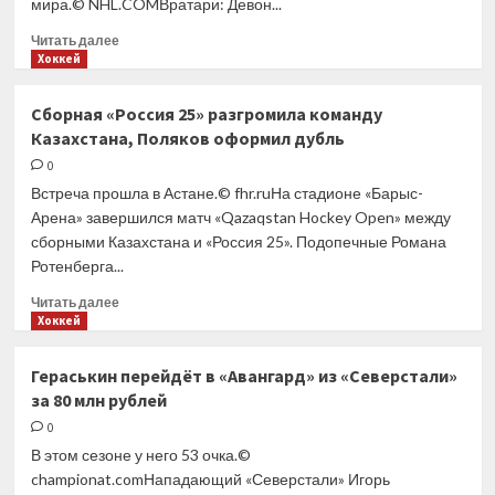
мира.© NHL.COMВратари: Девон...
Прочитать
Читать далее
больше
Хоккей
о
Сборная
Сборная «Россия 25» разгромила команду
Канады
Казахстана, Поляков оформил дубль
по хоккею
огласила
0
заявку
Встреча прошла в Астане.© fhr.ruНа стадионе «Барыс-
на чемпионат
Арена» завершился матч «Qazaqstan Hockey Open» между
мира
сборными Казахстана и «Россия 25». Подопечные Романа
Ротенберга...
Прочитать
Читать далее
больше
Хоккей
о
Сборная
Гераськин перейдёт в «Авангард» из «Северстали»
«Россия
за 80 млн рублей
25»
разгромила
0
команду
В этом сезоне у него 53 очка.©
Казахстана,
championat.comНападающий «Северстали» Игорь
Поляков