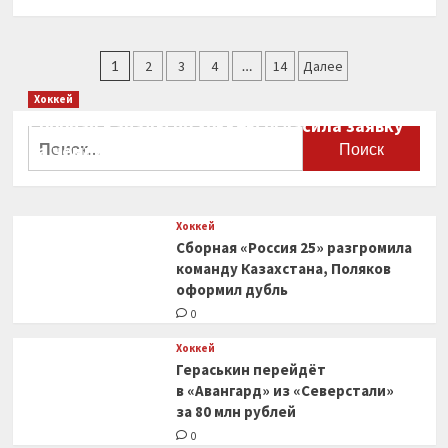
больше
о
Рафаэль
Пагинация
Надаль
1
2
3
4
…
14
Далее
снялся
записей
Хоккей
с
«Мастерса»
Сборная Канады по хоккею огласила заявку
Найти:
в
на чемпионат мира
Риме
0
Хоккей
Сборная «Россия 25» разгромила
команду Казахстана, Поляков
оформил дубль
0
Хоккей
Гераськин перейдёт
в «Авангард» из «Северстали»
за 80 млн рублей
0