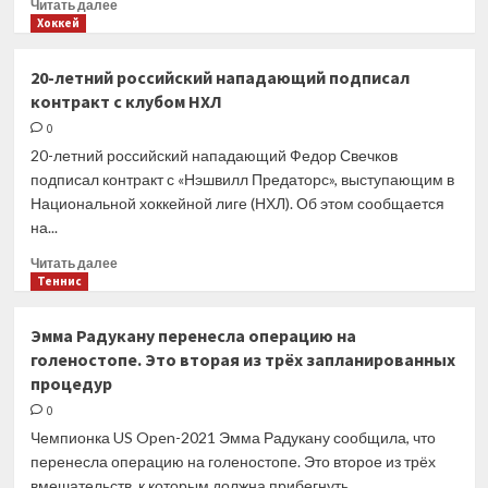
Прочитать
Читать далее
над
больше
Хоккей
Казахстаном
о
Игроки
20-летний российский нападающий подписал
«Бостона»
контракт с клубом НХЛ
Пастрняк,
Крейчи
0
и Носек
20-летний российский нападающий Федор Свечков
отказались
подписал контракт с «Нэшвилл Предаторс», выступающим в
от участия
Национальной хоккейной лиге (НХЛ). Об этом сообщается
на чемпионате
на...
мира
— Delfi
Прочитать
Читать далее
больше
Теннис
о
20-
Эмма Радукану перенесла операцию на
летний
голеностопе. Это вторая из трёх запланированных
российский
процедур
нападающий
подписал
0
контракт
Чемпионка US Open-2021 Эмма Радукану сообщила, что
с клубом
перенесла операцию на голеностопе. Это второе из трёх
НХЛ
вмешательств, к которым должна прибегнуть...