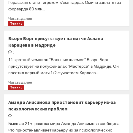
Гераськин станет игроком «Авангарда». Омичи заплатят за
оформил
форварда 80 млн...
дубль
Прочитать
Читать далее
больше
Теннис
о
Гераськин
Бьорн Борг присутствует на матче Аслана
перейдёт
Карацева в Мадриде
в «Авангард»
из «Северстали»
0
за 80 млн
11-кратный чемпион "Больших шлемов" Бьорн Борг
рублей
присутствует на полуфиналах "Мастерса" в Мадриде. Он
посетил первый матч 1/2 с участием Карлоса...
Прочитать
Читать далее
больше
Теннис
о
Бьорн
Аманда Анисимова приостановит карьеру из-за
Борг
психологических проблем
присутствует
на
0
матче
Бывшая 21-я ракетка мира Аманда Анисимова сообщила,
Аслана
что приостанавливает карьеру из-за психологических
Карацева