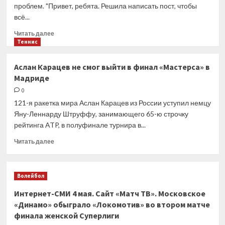
проблем. "Привет, ребята. Решила написать пост, чтобы
в
всё...
Мадриде
Прочитать
Читать далее
больше
Теннис
о
Аманда
Аслан Карацев не смог выйти в финал «Мастерса» в
Анисимова
Мадриде
приостановит
карьеру
0
из-
121-я ракетка мира Аслан Карацев из России уступил немцу
за
Яну-Леннарду Штруффу, занимающего 65-ю строчку
психологических
рейтинга ATP, в полуфинале турнира в...
проблем
Прочитать
Читать далее
больше
о
Аслан
Волейбол
Карацев
не
Интернет-СМИ 4 мая. Сайт «Матч ТВ». Московское
смог
«Динамо» обыграло «Локомотив» во втором матче
выйти
финала женской Суперлиги
в