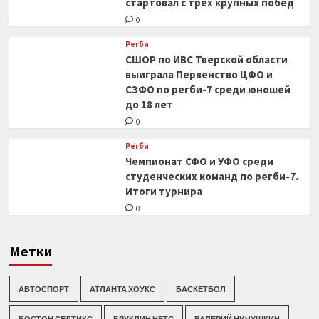
стартовал с трех крупных побед
0
Регби
СШОР по ИВС Тверской области
выиграла Первенство ЦФО и
СЗФО по регби-7 среди юношей
до 18 лет
0
Регби
Чемпионат СФО и УФО среди
студенческих команд по регби-7.
Итоги турнира
0
Метки
АВТОСПОРТ
АТЛАНТА ХОУКС
БАСКЕТБОЛ
БОСТОН СЕЛТИКС
БРУКЛИН НЕТС
ВАЛЕРИЙ НИЧУШКИН