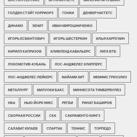
ГОЛДЕН СТЭЙТ УОРРИОРЗ
ГОНКИ
ДЕНВЕР НАГГЕТС
ДИНАМО
ЗЕНИТ
ИВАН МИРОШНИЧЕНКО
ИГОРЬ ЕСМАНТОВИЧ
ИГОРЬ ШЕСТЕРКИН
ИЛЬЯ КАРПУХИН
КИРИЛЛ КАПРИЗОВ
КЛИВЛЕНД КАВАЛЬЕРС
ЛИГА ВТБ
ЛОКОМОТИВ-КУБАНЬ
ЛОС-АНДЖЕЛЕС КЛИППЕРС
ЛОС-АНДЖЕЛЕС ЛЕЙКЕРС
МАЙАМИ ХИТ
МЕМФИС ГРИЗЗЛИЗ
МЕТАЛЛУРГ
МИЛУОКИ БАКС
МИННЕСОТА ТИМБЕРВУЛВЗ
НБА
НЬЮ-ЙОРК НИКС
РЕГБИ
РИНАТ БАШИРОВ
СБОРНАЯ РОССИИ
СКА
САКРАМЕНТО КИНГЗ
САЛАВАТ ЮЛАЕВ
СПАРТАК
ТЕННИС
ТОРПЕДО