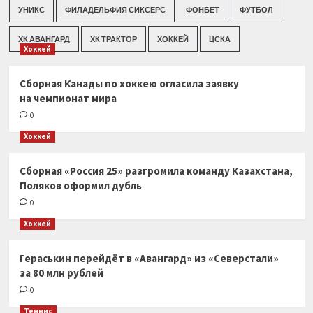
УНИКС
ФИЛАДЕЛЬФИЯ СИКСЕРС
ФОНБЕТ
ФУТБОЛ
ХК АВАНГАРД
ХК ТРАКТОР
ХОККЕЙ
ЦСКА
Хоккей
Сборная Канады по хоккею огласила заявку
на чемпионат мира
0
Хоккей
Сборная «Россия 25» разгромила команду Казахстана,
Поляков оформил дубль
0
Хоккей
Гераськин перейдёт в «Авангард» из «Северстали»
за 80 млн рублей
0
Теннис