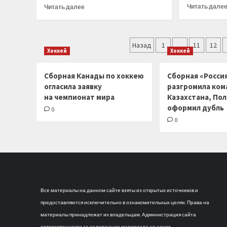
финал
Прочитать
Читать дале
Читать далее
чемпионата
больше
России
о
Расписание
Пагинация
3-
Назад
1
…
11
12
Хоккей
Хоккей
го
записей
тура
Федеральной
Сборная Канады по хоккею
Сборная «Россия
лиги
огласила заявку
разгромила ком
по
на чемпионат мира
Казахстана, По
регби-7
оформил дубль
0
среди
0
женских
команд
Все материалы на данном сайте взяты из открытых источников и
предоставляются исключительно в ознакомительных целях. Права на
материалы принадлежат их владельцам. Администрация сайта
ответственности за содержание материала не несет.