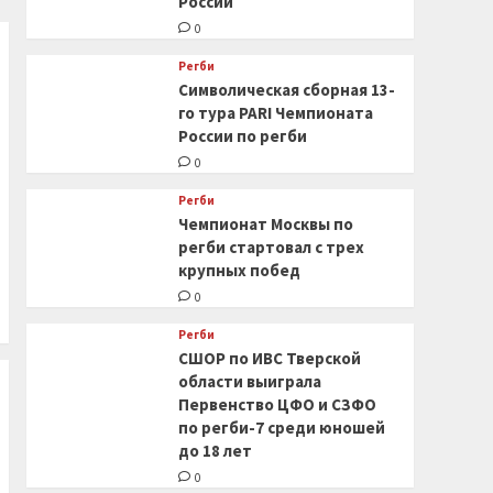
России
0
Регби
Символическая сборная 13-
го тура PARI Чемпионата
России по регби
0
Регби
Чемпионат Москвы по
регби стартовал с трех
крупных побед
0
Регби
СШОР по ИВС Тверской
области выиграла
Первенство ЦФО и СЗФО
по регби-7 среди юношей
до 18 лет
0