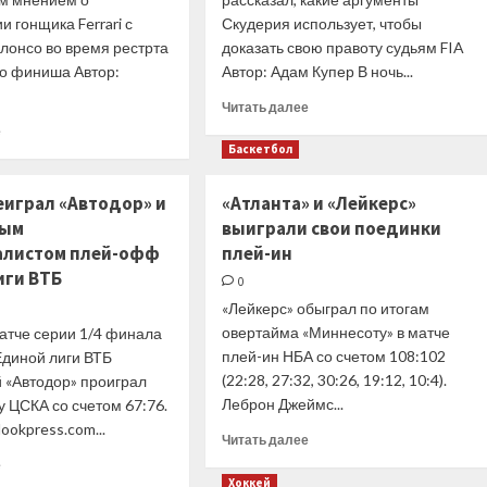
и гонщика Ferrari с
Скудерия использует, чтобы
лонсо во время рестрта
доказать свою правоту судьям FIA
до финиша Автор:
Автор: Адам Купер В ночь...
.
Прочитать
Читать далее
больше
Прочитать
е
о
больше
Баскетбол
Детали:
о
как
«Сочувствую
еиграл «Автодор» и
«Атланта» и «Лейкерс»
Ferrari
Сайнсу,
вым
выиграли свои поединки
попробует
но
отменить
алистом плей-офф
плей-ин
судьи
штраф
правы».
иги ВТБ
0
Сайнса
Эксперт
«Лейкерс» обыграл по итогам
разобрал
овертайма «Миннесоту» в матче
атче серии 1/4 финала
штраф
Карлоса
плей-ин НБА со счетом 108:102
диной лиги ВТБ
(22:28, 27:32, 30:26, 19:12, 10:4).
 «Автодор» проиграл
Леброн Джеймс...
 ЦСКА со счетом 67:76.
lookpress.com...
Прочитать
Читать далее
больше
Прочитать
е
о
больше
Хоккей