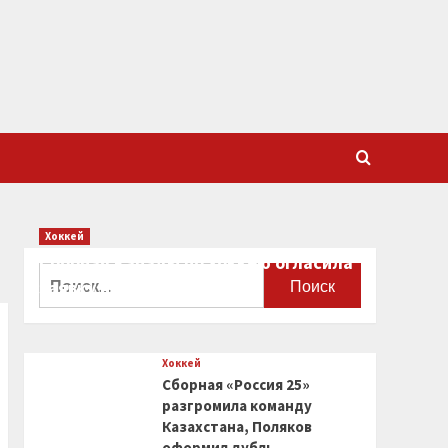
Хоккей
Сборная Канады по хоккею огласила
Найти:
заявку на чемпионат мира
0
Хоккей
Сборная «Россия 25»
разгромила команду
Казахстана, Поляков
оформил дубль