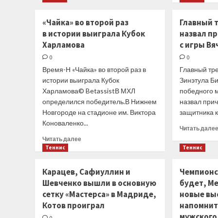
«Милуоки»
обыграл
«Чайка» во второй раз
Главный т
«Чикаго»,
в истории выиграла Кубок
назвал п
«Лейкерс»
проиграли
Харламова
с игры Вя
«Клипперс»
0
0
Время-Н «Чайка» во второй раз в
Главный тре
истории выиграла Кубок
Зинэтула Б
Харламова© BetassistВ МХЛ
победного м
определился победитель.В Нижнем
назвал прич
Новгороде на стадионе им. Виктора
защитника к
Коноваленко...
Читать дале
Прочитать
Читать далее
больше
Теннис
Теннис
о
«Чайка»
Карацев, Сафиуллин и
Чемпионс
во второй
Шевченко вышли в основную
будет, М
раз
сетку «Мастерса» в Мадриде,
новые вы
в истории
выиграла
Котов проиграл
напомнит 
Кубок
мужского