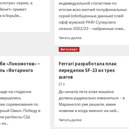
Превью
золотую» серию, а
индивидуальной статистики по
мужского
Зенит» примет
итогам всех матчей полуфинальных
турнира
 в борьбе...
серий (обобщенные данные) плей-
в
офф мужской PARI Суперлиги
Мадриде
Прочитать
е
сезона-2022/23 – набранные очки...
больше
о
Прочитать
Читать далее
Интернет-
больше
СМИ
о
Автоспорт
25
PARI
апреля.
Суперлига.
«Чемпионат.com».
би «Локомотив» –
Ferrari разработала план
Мужчины.
«Динамо»
ль «Янтарного
переделки SF-23 из трех
Лучшие
в
по
шагов
третий
индивидуальной
раз
0
статистике
подряд
раде на стадионе
До начала лета алая машина
в
идет
матчах
авершились
должна радикально измениться – в
за
серий
кие соревнования по
Маранелло уже решили, какие
золотом
полуфинала
рный Овал». Победу в
новинки и когда именно на ней...
(обобщенные
ли регбисты СШ
данные)
Прочитать
Читать далее
из...
больше