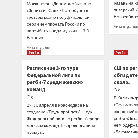
Казань на «
Московское «Динамо» обыграло
питерский «
«Зенит» из Санкт-Петербурга в
Новосибирск
третьем матче полуфинальной
серии чемпионата России по
Читать дале
волейболу среди мужчин — 3:0.
Встреча...
Прочитать
Читать далее
больше
Регби
Регби
о
Пресса
Расписание 3-го тура
СШ по рег
25
Федеральной лиги по
обладате
апреля.
регби-7 среди женских
овала»
Спорт-
Экспресс.
команд
0
Московское
0
В Калининг
«Динамо»
«Сельма» з
29-30 апреля в Краснодаре на
обыграло
петербургский
всероссийс
стадионе «Труд» пройдет 3-й тур
«Зенит»
регби «Янта
Федеральной лиги по регби-7 среди
и
нём одержа
женских команд. В соревнованиях
вышло
«Локомотив» 
примут...
в