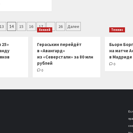
о
Прочитать
е
Ferrari
больше
разработала
о
план
СШ
переделки
по
13
14
15
16
17
…
26
Далее
SF-
Хоккей
Теннис
регби
23
«Локомотив»
из
–
 25»
Гераськин перейдёт
Бьорн Бор
трех
обладатель
анду
в «Авангард»
на матче А
шагов
«Янтарного
ляков
из «Северстали» за 80 млн
в Мадриде
овала»
рублей
0
0
Есл
пра
соо
На 