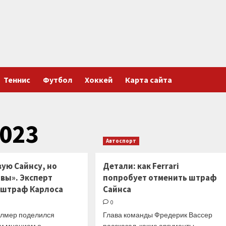
Теннис
Футбол
Хоккей
Карта сайта
023
Автоспорт
вую Сайнсу, но
Детали: как Ferrari
вы». Эксперт
попробует отменить штраф
 штраф Карлоса
Сайнса
0
лмер поделился
Глава команды Фредерик Вассер
м мнением о
рассказал, какие аргументы