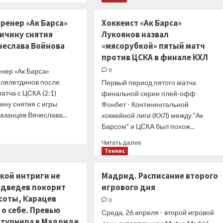
«Атланта»
о
и
ЦСКА
ренер «Ак Барса»
Хоккеист «Ак Барса»
«Лейкерс»
переиграл
ричину снятия
Лукоянов назвал
выиграли
«Автодор»
свои
чеслава Войнова
«мясорубкой» пятый матч
и
поединки
стал
против ЦСКА в финале КХЛ
плей-
первым
нер «Ак Барса»
0
ин
полуфиналистом
илялетдинов после
Первый период пятого матча
плей-
атча с ЦСКА (2:1)
офф
финальной серии плей-офф
Единой
ину снятия с игры
Фонбет - Континентальной
лиги
азанцев Вячеслава...
хоккейной лиги (КХЛ) между "Ак
ВТБ
Барсом" и ЦСКА был похож...
Прочитать
е
больше
Прочитать
Читать далее
о
больше
Теннис
Главный
о
тренер
Хоккеист
кой интриги не
Мадрид. Расписание второго
«Ак
«Ак
едведев покорит
игрового дня
Барса»
Барса»
назвал
соты, Карацев
Лукоянов
0
причину
назвал
о себе. Превью
Среда, 26 апреля - второй игровой
снятия
«мясорубкой»
 турнира в Мадриде