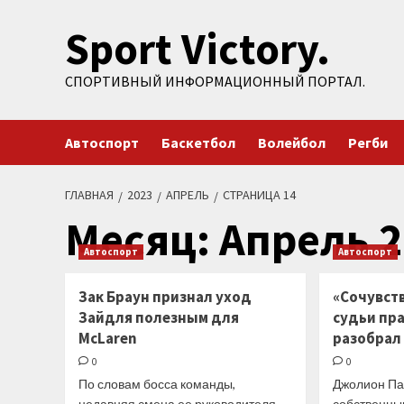
Перейти
Sport Victory.
к
содержимому
СПОРТИВНЫЙ ИНФОРМАЦИОННЫЙ ПОРТАЛ.
Автоспорт
Баскетбол
Волейбол
Регби
ГЛАВНАЯ
2023
АПРЕЛЬ
СТРАНИЦА 14
Месяц:
Апрель 2
Автоспорт
Автоспорт
Зак Браун признал уход
«Сочувст
Зайдля полезным для
судьи пра
McLaren
разобрал
0
0
По словам босса команды,
Джолион Па
недавняя смена ее руководителя
собственны