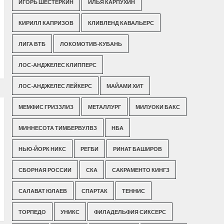
ИГОРЬ ШЕСТЕРКИН
ИЛЬЯ КАРПУХИН
КИРИЛЛ КАПРИЗОВ
КЛИВЛЕНД КАВАЛЬЕРС
ЛИГА ВТБ
ЛОКОМОТИВ-КУБАНЬ
ЛОС-АНДЖЕЛЕС КЛИППЕРС
ЛОС-АНДЖЕЛЕС ЛЕЙКЕРС
МАЙАМИ ХИТ
МЕМФИС ГРИЗЗЛИЗ
МЕТАЛЛУРГ
МИЛУОКИ БАКС
МИННЕСОТА ТИМБЕРВУЛВЗ
НБА
НЬЮ-ЙОРК НИКС
РЕГБИ
РИНАТ БАШИРОВ
СБОРНАЯ РОССИИ
СКА
САКРАМЕНТО КИНГЗ
САЛАВАТ ЮЛАЕВ
СПАРТАК
ТЕННИС
ТОРПЕДО
УНИКС
ФИЛАДЕЛЬФИЯ СИКСЕРС