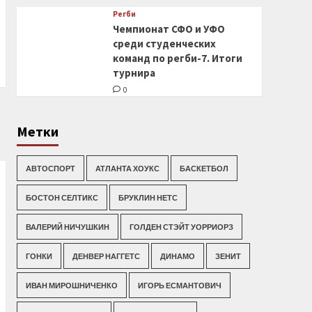
Регби
Чемпионат СФО и УФО
среди студенческих
команд по регби-7. Итоги
турнира
0
Метки
АВТОСПОРТ
АТЛАНТА ХОУКС
БАСКЕТБОЛ
БОСТОН СЕЛТИКС
БРУКЛИН НЕТС
ВАЛЕРИЙ НИЧУШКИН
ГОЛДЕН СТЭЙТ УОРРИОРЗ
ГОНКИ
ДЕНВЕР НАГГЕТС
ДИНАМО
ЗЕНИТ
ИВАН МИРОШНИЧЕНКО
ИГОРЬ ЕСМАНТОВИЧ