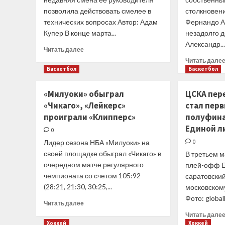
позволила действовать смелее в
столкновени
технических вопросах Автор: Адам
Фернандо А
Купер В конце марта...
незадолго 
Александр..
Прочитать
Читать далее
больше
Читать дале
о
Баскетбол
Баскетбол
Зак
Браун
«Милуоки» обыграл
ЦСКА пер
признал
«Чикаго», «Лейкерс»
стал пер
уход
Зайдля
проиграли «Клипперс»
полуфин
полезным
Единой л
0
для
Лидер сезона НБА «Милуоки» на
0
McLaren
своей площадке обыграл «Чикаго» в
В третьем м
очередном матче регулярного
плей-офф Е
чемпионата со счетом 105:92
саратовский
(28:21, 21:30, 30:25,...
московскому
Фото: global
Прочитать
Читать далее
больше
Читать дале
о
Хоккей
Хоккей