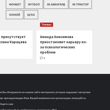
ФОНБЕТ
ФУТБОЛ
ХК АВАНГАРД
ХК ТРАКТОР
ХОККЕЙ
ЦСКА
Теннис
г присутствует
Аманда Анисимова
слана Карацева
приостановит карьеру из-
за психологических
проблем
0
и Вы обнаружили на нашем сайте материалы, которые нарушают авторские
ва, принадлежащие Вам, Вашей компании или организации, пожалуйста,
бщите нам.
сайте могут быть опубликованы материалы 18+!