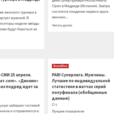
день супертурнира Mutua Madrid
с игры
пятый
Вячеслава
Open в Мадриде (Испания). Завтра
матч
Войнова
состоятся поединки первого круга
против
же женского турнира в
ЦСКА
женских...
ртует мужской. В
в финале
полторы недели звёзды
Прочитать
Читать далее
КХЛ
ова будут бороться за
больше
о
Мадрид.
Прочитать
е
Расписание
больше
второго
о
игрового
Чемпионской
дня
интриги
Волейбол
не
будет,
-СМИ 25 апреля.
PARI Суперлига. Мужчины.
Медведев
ат.com». «Динамо»
Лучшие по индивидуальной
покорит
раз подряд идет за
новые
статистике в матчах серий
высоты,
полуфинала (обобщенные
Карацев
данные)
напомнит
ухую забирает гостевой
о
0
себе.
инала и отправляется в
Лучшие показатели