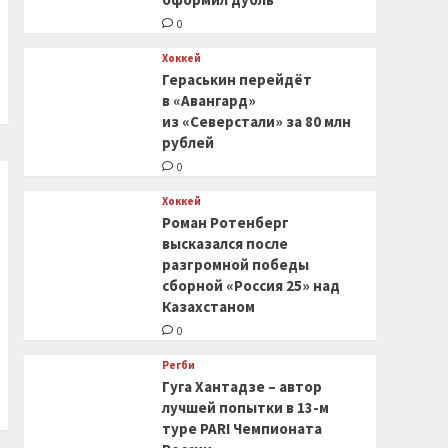
0
Хоккей
Гераськин перейдёт
в «Авангард»
из «Северстали» за 80 млн
рублей
0
Хоккей
Роман Ротенберг
высказался после
разгромной победы
сборной «Россия 25» над
Казахстаном
0
Регби
Гуга Хантадзе – автор
лучшей попытки в 13-м
туре PARI Чемпионата