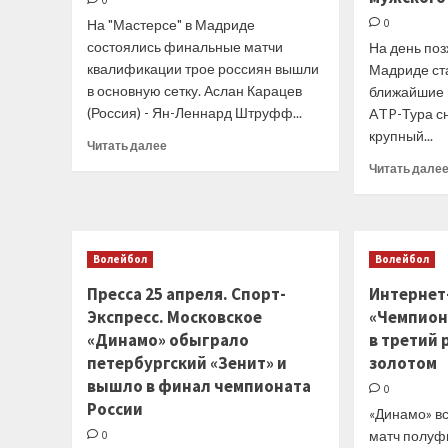
0
Харламова
На "Мастерсе" в Мадриде
0
состоялись финальные матчи
На день поз
квалификации трое россиян вышли
Мадриде ста
в основную сетку. Аслан Карацев
ближайшие 
(Россия) - Ян-Леннард Штруфф...
ATP-Тура сн
крупный...
Прочитать
Читать далее
больше
Читать дале
о
Карацев,
Сафиуллин
и
Шевченко
Волейбол
Волейбол
вышли
Пресса 25 апреля. Спорт-
Интернет
в
Экспресс. Московское
основную
«Чемпион
сетку
«Динамо» обыграло
в третий 
«Мастерса»
петербургский «Зенит» и
золотом
в
вышло в финал чемпионата
Мадриде,
0
России
Котов
«Динамо» вс
проиграл
матч полуф
0