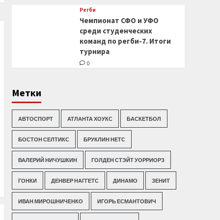
Регби
Чемпионат СФО и УФО
среди студенческих
команд по регби-7. Итоги
турнира
0
Метки
АВТОСПОРТ
АТЛАНТА ХОУКС
БАСКЕТБОЛ
БОСТОН СЕЛТИКС
БРУКЛИН НЕТС
ВАЛЕРИЙ НИЧУШКИН
ГОЛДЕН СТЭЙТ УОРРИОРЗ
ГОНКИ
ДЕНВЕР НАГГЕТС
ДИНАМО
ЗЕНИТ
ИВАН МИРОШНИЧЕНКО
ИГОРЬ ЕСМАНТОВИЧ