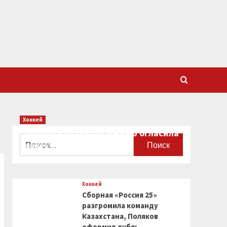
Хоккей
Сборная Канады по хоккею огласила
Найти:
заявку на чемпионат мира
0
Хоккей
Сборная «Россия 25»
разгромила команду
Казахстана, Поляков
оформил дубль