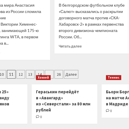
ка мира Анастасия
В белгородском футбольном клубе
ва из России сломила
«Салют» высказались о раскрытии
ние
договорного матча против «СКА-
 Виктории Хименес-
Хабаровск-2» в рамках первенства
, занимающей 175-ю
второго дивизиона чемпионата
тинга WTA, в первом
России. Об...
а в...
Прочитать
Читать далее
больше
Прочитать
е
о
больше
В российском
о
футбольном
Мадрид
клубе
(WTA).
10
11
12
13
14
…
26
Далее
Хоккей
Теннис
высказались
Анастасия
о раскрытии
Павлюченкова
договорного
отыграла
 25»
Гераськин перейдёт
Бьорн Бор
матча
матчбол
анду
в «Авангард»
на матче А
в
ляков
из «Северстали» за 80 млн
в Мадриде
первом
рублей
0
круге
0
турнира