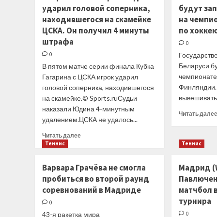
НБА
ударил головой соперника,
будут за
находившегося на скамейке
на чемпи
ЦСКА. Он получил 4 минуты
по хоккею
штрафа
0
0
Государств
Беларуси б
В пятом матче серии финала Кубка
чемпионате
Гагарина с ЦСКА игрок ударил
Финляндии.
головой соперника, находившегося
вывешивать 
на скамейке.© Sports.ruСудьи
наказали Юдина 4-минутным
Читать дале
удалением.ЦСКА не удалось...
Прочитать
Читать далее
больше
Теннис
Теннис
о
Защитник
Варвара Грачёва не смогла
Мадрид (
«Ак
пробиться во второй раунд
Павлючен
Барса»
соревнований в Мадриде
матчбол в
Юдин
ударил
турнира
0
головой
43-я ракетка мира
0
соперника,