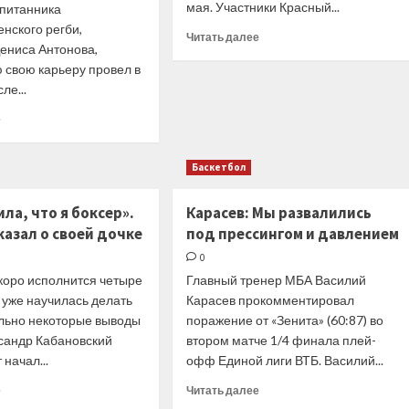
в
мая. Участники Красный...
спитанника
мужского
финал
нского регби,
чемпионата
Прочитать
Читать далее
ЧР,
ениса Антонова,
России
больше
обыграв
 свою карьеру провел в
о
санкт-
Расписание
ле...
петербургский
Первенства
«Зенит»
Прочитать
е
СФО
больше
по
о
регби
Баскетбол
Денис
среди
Антонов:
юношей
«Матч
до
ла, что я боксер».
Карасев: Мы развалились
против
17
казал о своей дочке
под прессингом и давлением
сборной
лет
США
0
на
коро исполнится четыре
Главный тренер МБА Василий
Кубке
а уже научилась делать
Карасев прокомментировал
мира-2011
льно некоторые выводы
поражение от «Зенита» (60:87) во
был
ксандр Кабановский
втором матче 1/4 финала плей-
и
 начал...
остается
офф Единой лиги ВТБ. Василий...
главным
Прочитать
Прочитать
е
Читать далее
в
больше
больше