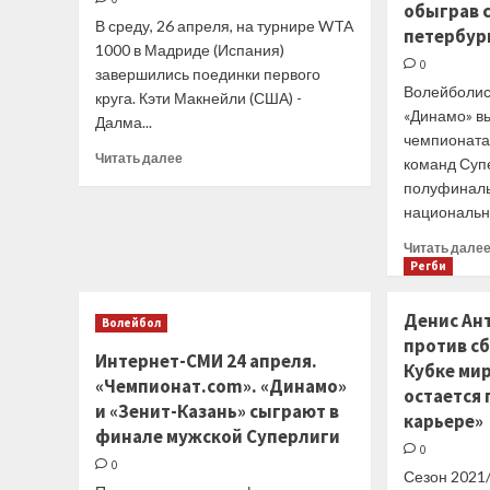
обыграв 
В среду, 26 апреля, на турнире WTA
петербур
1000 в Мадриде (Испания)
0
завершились поединки первого
Волейболис
круга. Кэти Макнейли (США) -
«Динамо» в
Далма...
чемпионата
Прочитать
Читать далее
команд Супе
больше
полуфиналь
о
национально
Мадрид
(WTA).
Читать дале
Свитолина
Регби
уступила
Соснович,
Денис Ан
Бушар
Волейбол
прошла
против с
Интернет-СМИ 24 апреля.
во
Кубке мир
«Чемпионат.com». «Динамо»
второй
остается 
круг,
и «Зенит-Казань» сыграют в
карьере»
Стивенс
финале мужской Суперлиги
завершила
0
0
борьбу
Сезон 2021/
и