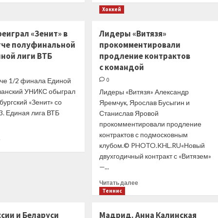
моей
о
о
Хоккей
карьере»
«Она
Карасев:
решила,
Мы
еиграл «Зенит» в
Лидеры «Витязя»
что
развалились
тче полуфинальной
прокомментировали
я
под
боксер».
прессингом
иной лиги ВТБ
продление контрактов
Квят
и
с командой
рассказал
давлением
тче 1/2 финала Единой
0
о
своей
азанский УНИКС обыграл
Лидеры «Витязя» Александр
дочке
бургский «Зенит» со
Яремчук, Ярослав Бусыгин и
3. Единая лига ВТБ
Станислав Яровой
прокомментировали продление
контрактов с подмосковным
Прочитать
е
клубом.© PHOTO.KHL.RU«Новый
больше
двухгодичный контракт с «Витязем»
о
УНИКС
—...
переиграл
Прочитать
Читать далее
«Зенит»
больше
Теннис
в
о
пятом
Лидеры
матче
сии и Беларуси
Мадрид. Анна Калинская