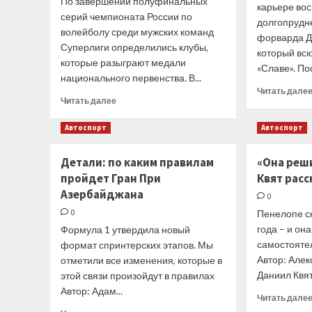
По завершении полуфинальных
карьере во
другие
серий чемпионата России по
долгопрудне
результаты
волейболу среди мужских команд
форварда Д
среды
Суперлиги определились клубы,
который всю
которые разыграют медали
«Славе». Пос
национального первенства. В...
Читать дале
Прочитать
Читать далее
больше
о
Автоспорт
Автоспорт
Интернет-
СМИ
Детали: по каким правилам
«Она реши
24
пройдет Гран При
Квят расс
апреля.
«Чемпионат.com».
Азербайджана
0
«Динамо»
0
Пенелопе с
и
года – и он
Формула 1 утвердила новый
«Зенит-
самостояте
формат спринтерских этапов. Мы
Казань»
сыграют
Автор: Але
отметили все изменения, которые в
в
Даниил Квят
этой связи произойдут в правилах
финале
Автор: Адам...
мужской
Читать дале
Суперлиги
Прочитать