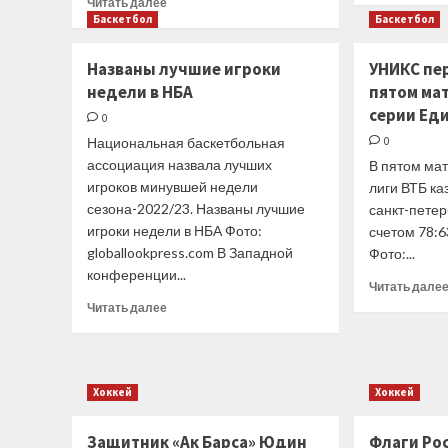
Читать далее
больше
Баскетбол
Баскетбол
о
Детали:
Названы лучшие игроки
УНИКС пер
по
недели в НБА
пятом ма
каким
серии Ед
правилам
0
пройдет
Национальная баскетбольная
0
Гран
ассоциация назвала лучших
В пятом ма
При
игроков минувшей недели
лиги ВТБ к
Азербайджана
сезона-2022/23. Названы лучшие
санкт-петер
игроки недели в НБА Фото:
счетом 78:6
globallookpress.com В Западной
Фото:...
конференции...
Читать дале
Прочитать
Читать далее
больше
о
Названы
лучшие
Хоккей
Хоккей
игроки
недели
в
Защитник «Ак Барса» Юдин
Флаги Рос