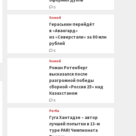
0
Хоккей
Гераськин перейдёт
в «Авангард»
из «Северстали» за 80 млн
рублей
0
Хоккей
Роман Ротенберг
высказался после
разгромной победы
сборной «Россия 25» над
Казахстаном
0
Регби
Гуга Хантадзе – автор
лучшей попытки в 13-м
туре PARI Чемпионата