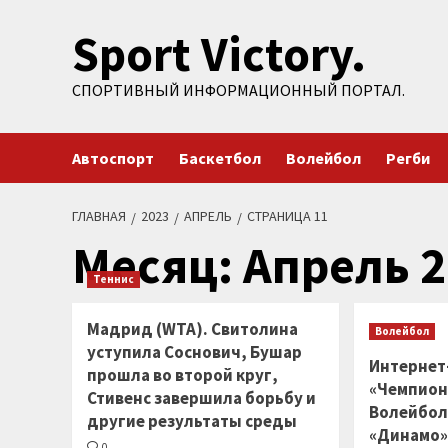
Перейти
Sport Victory.
к
содержимому
СПОРТИВНЫЙ ИНФОРМАЦИОННЫЙ ПОРТАЛ.
Автоспорт
Баскетбол
Волейбол
Регби
ГЛАВНАЯ
2023
АПРЕЛЬ
СТРАНИЦА 11
Месяц:
Апрель 2
Теннис
Мадрид (WTA). Свитолина
Волейбол
уступила Соснович, Бушар
Интернет
прошла во второй круг,
«Чемпион
Стивенс завершила борьбу и
Волейбол
другие результаты среды
«Динамо»
0