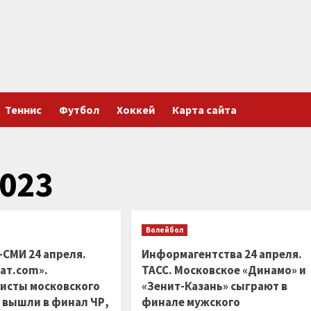
Теннис
Футбол
Хоккей
Карта сайта
023
Волейбол
-СМИ 24 апреля.
Информагентства 24 апреля.
ат.com».
ТАСС. Московское «Динамо» и
исты московского
«Зенит-Казань» сыграют в
 вышли в финал ЧР,
финале мужского