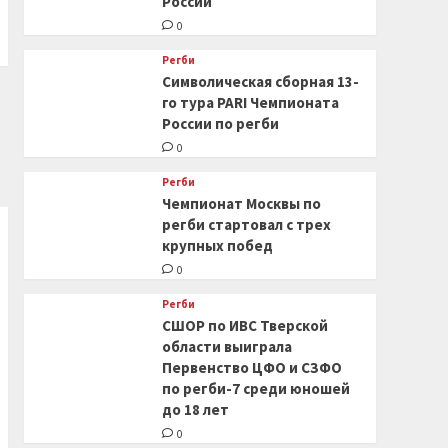
России
0
Регби
Символическая сборная 13-
го тура PARI Чемпионата
России по регби
0
Регби
Чемпионат Москвы по
регби стартовал с трех
крупных побед
0
Регби
СШОР по ИВС Тверской
области выиграла
Первенство ЦФО и СЗФО
по регби-7 среди юношей
до 18 лет
0