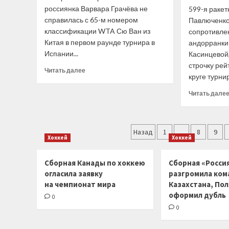
россиянка Варвара Грачёва не
599-я ракет
находившегося
справилась с 65-м номером
на скамейке
Павлюченко
ЦСКА.
классификации WTA Сю Ван из
сопротивле
Он получил
Китая в первом раунде турнира в
андорранки
4 минуты
Испании...
Касинцевой
штрафа
строчку рей
Прочитать
Читать далее
круге турнир
больше
о
Читать дале
Варвара
Грачёва
не
Пагинация
смогла
Назад
1
…
8
9
пробиться
Хоккей
Хоккей
записей
во
второй
Сборная Канады по хоккею
Сборная «Россия
раунд
огласила заявку
разгромила ком
соревнований
на чемпионат мира
Казахстана, По
в
оформил дубль
Мадриде
0
0