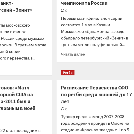
санкт-
чемпионата России
гский «Зенит»
0
Первый матч финальной серии
состоится 1 мая в Казани
ты московского
Московское «Динамо» на выезде
ышли в финал
обыграло петербургский «Зенит» в
 России среди мужских
третьем матче полуфинальной...
рлиги. В третьем матче
ной серии
Прочитать
Читать далее
го первенства в...
больше
о
Прочитать
е
Информагентства
больше
Регби
24
о
апреля.
Интернет-
тонов: «Матч
Расписание Первенства СФО
ТАСС.
СМИ
Московское
борной США на
по регби среди юношей до 17
24
«Динамо»
а-2011 был и
лет
апреля.
и
«Чемпионат.com».
главным в моей
0
«Зенит-
Волейболисты
Казань»
Турнир среди команд 2007-2008
московского
сыграют
года рождения пройдет в Омске на
«Динамо»
в
вышли
стадионе «Красная звезда» с 1 по 5
22 стал последним в
финале