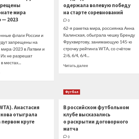
«Витязя»
полуфинальной
прещены
одержала волевую победу
прокомментировали
серии
онате мира
на старте соревнований
продление
Единой
контрактов
 — 2023
лиги
0
с командой
ВТБ
62-я ракетка мира, россиянка Анна
Калинская, обыграла чешку Бренду
енные флаги России и
Фрухвиртову, занимающую 145-ю
удут запрещены на
строчку рейтинга WTA, со счётом
 мира-2023 в Латвии и
2/6, 6/4, 6/4...
 Их не разрешат
в местах...
Прочитать
Читать далее
больше
Прочитать
е
о
больше
Мадрид.
о
Анна
Флаги
Футбол
Калинская
России
одержала
и Беларуси
волевую
WTA). Анастасия
В российском футбольном
будут
победу
запрещены
кова отыграла
клубе высказались
на
на чемпионате
 первом круге
о раскрытии договорного
старте
мира
матча
соревнований
по хоккею
— 2023
0