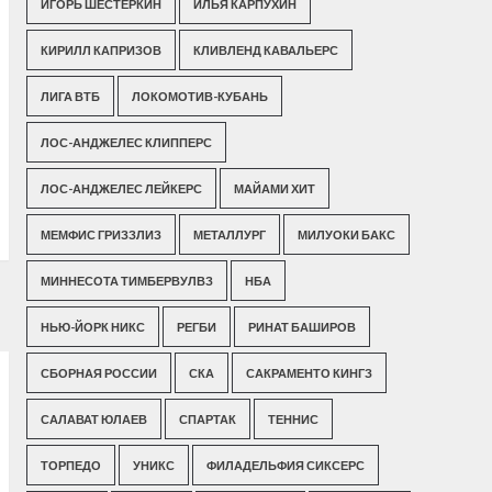
ИГОРЬ ШЕСТЕРКИН
ИЛЬЯ КАРПУХИН
КИРИЛЛ КАПРИЗОВ
КЛИВЛЕНД КАВАЛЬЕРС
ЛИГА ВТБ
ЛОКОМОТИВ-КУБАНЬ
ЛОС-АНДЖЕЛЕС КЛИППЕРС
ЛОС-АНДЖЕЛЕС ЛЕЙКЕРС
МАЙАМИ ХИТ
МЕМФИС ГРИЗЗЛИЗ
МЕТАЛЛУРГ
МИЛУОКИ БАКС
МИННЕСОТА ТИМБЕРВУЛВЗ
НБА
НЬЮ-ЙОРК НИКС
РЕГБИ
РИНАТ БАШИРОВ
СБОРНАЯ РОССИИ
СКА
САКРАМЕНТО КИНГЗ
САЛАВАТ ЮЛАЕВ
СПАРТАК
ТЕННИС
ТОРПЕДО
УНИКС
ФИЛАДЕЛЬФИЯ СИКСЕРС