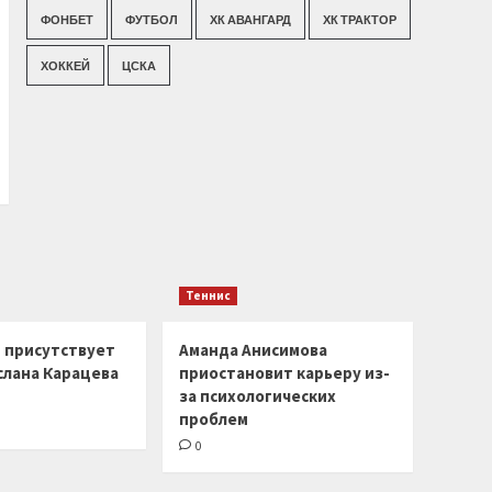
ФОНБЕТ
ФУТБОЛ
ХК АВАНГАРД
ХК ТРАКТОР
ХОККЕЙ
ЦСКА
Теннис
г присутствует
Аманда Анисимова
слана Карацева
приостановит карьеру из-
за психологических
проблем
0