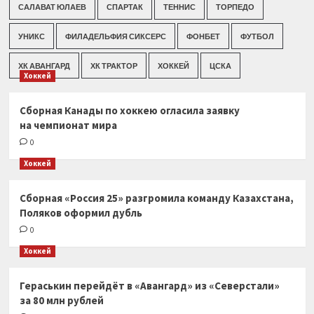
САЛАВАТ ЮЛАЕВ
СПАРТАК
ТЕННИС
ТОРПЕДО
УНИКС
ФИЛАДЕЛЬФИЯ СИКСЕРС
ФОНБЕТ
ФУТБОЛ
ХК АВАНГАРД
ХК ТРАКТОР
ХОККЕЙ
ЦСКА
Хоккей
Сборная Канады по хоккею огласила заявку
на чемпионат мира
0
Хоккей
Сборная «Россия 25» разгромила команду Казахстана,
Поляков оформил дубль
0
Хоккей
Гераськин перейдёт в «Авангард» из «Северстали»
за 80 млн рублей