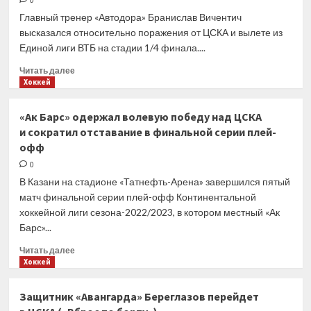
0
«Нижний
Главный тренер «Автодора» Бранислав Вичентич
Новгород»
высказался относительно поражения от ЦСКА и вылете из
и
Единой лиги ВТБ на стадии 1/4 финала....
вышел
в
Прочитать
Читать далее
полуфинал
больше
Хоккей
Единой
о
лиги
Вичентич:
«Ак Барс» одержал волевую победу над ЦСКА
ВТБ
В
и сократил отставание в финальной серии плей-
первых
офф
двух
четвертях
0
была
В Казани на стадионе «Татнефть-Арена» завершился пятый
отличная
матч финальной серии плей-офф Континентальной
игра
хоккейной лиги сезона-2022/2023, в котором местный «Ак
и
Барс»...
борьба,
но
Прочитать
Читать далее
дальше
больше
Хоккей
команда
о
немного
«Ак
устала
Защитник «Авангарда» Береглазов перейдет
Барс»