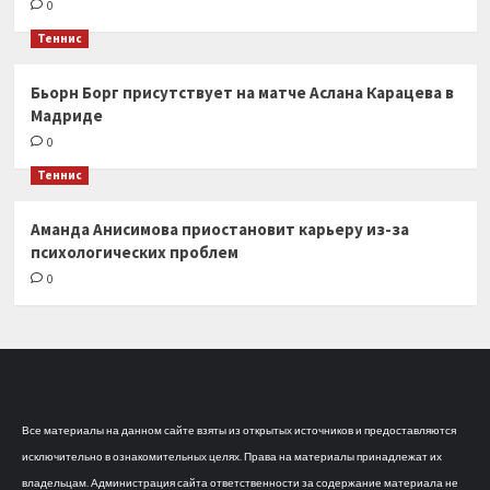
0
Теннис
Бьорн Борг присутствует на матче Аслана Карацева в
Мадриде
0
Теннис
Аманда Анисимова приостановит карьеру из-за
психологических проблем
0
Все материалы на данном сайте взяты из открытых источников и предоставляются
исключительно в ознакомительных целях. Права на материалы принадлежат их
владельцам. Администрация сайта ответственности за содержание материала не