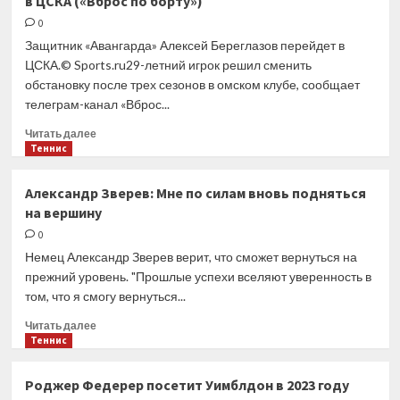
в ЦСКА («Вброс по борту»)
одержал
волевую
0
победу
Защитник «Авангарда» Алексей Береглазов перейдет в
над
ЦСКА.© Sports.ru29-летний игрок решил сменить
ЦСКА
обстановку после трех сезонов в омском клубе, сообщает
и сократил
телеграм-канал «Вброс...
отставание
в финальной
Прочитать
Читать далее
серии
больше
Теннис
плей-
о
офф
Защитник
Александр Зверев: Мне по силам вновь подняться
«Авангарда»
на вершину
Береглазов
перейдет
0
в ЦСКА
Немец Александр Зверев верит, что сможет вернуться на
(«Вброс
прежний уровень. "Прошлые успехи вселяют уверенность в
по борту»)
том, что я смогу вернуться...
Прочитать
Читать далее
больше
Теннис
о
Александр
Роджер Федерер посетит Уимблдон в 2023 году
Зверев: