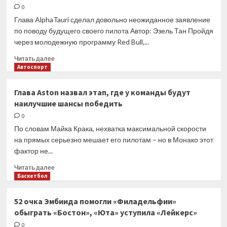
пришлось
0
вернуть
Глава AlphaTauri сделал довольно неожиданное заявление
«гладиатора»
по поводу будущего своего пилота Автор: Эзель Тан Пройдя
Эллисона
через молодежную программу Red Bull,...
Прочитать
Читать далее
больше
Автоспорт
о
Тост:
Глава Aston назвал этап, где у команды будут
К
наилучшие шансы победить
2025
году
0
Цунода
По словам Майка Крака, нехватка максимальной скорости
будет
на прямых серьезно мешает его пилотам – но в Монако этот
готов
фактор не...
к
переходу
Прочитать
Читать далее
в
больше
Баскетбол
Red
о
Bull
Глава
52 очка Эмбиида помогли «Филадельфии»
Aston
обыграть «Бостон», «Юта» уступила «Лейкерс»
назвал
этап,
0