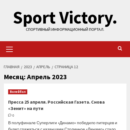
Перейти
Sport Victory.
к
содержимому
СПОРТИВНЫЙ ИНФОРМАЦИОННЫЙ ПОРТАЛ.
Основное
меню
ГЛАВНАЯ
2023
АПРЕЛЬ
СТРАНИЦА 12
Месяц:
Апрель 2023
Волейбол
Пресса 25 апреля. Российская Газета. Снова
«Зенит» на пути
0
В полуфинале Суперлиги «Динамо» победило питерцев и
будет сражаться с казанцами Столичное «Динамо» стало