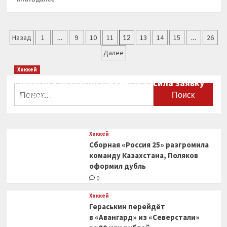
офф
больше
Суперлиги
о
Интернет-
Пагинация
СМИ
Назад
1
…
9
10
11
12
13
14
15
…
26
24
записей
Далее
апреля.
«Sport24.Ru».
Хоккей
Московское
Сборная Канады по хоккею огласила заявку
«Динамо»
Найти:
на чемпионат мира
стало
вторым
0
финалистом
чемпионата
России
Хоккей
по
Сборная «Россия 25» разгромила
волейболу
команду Казахстана, Поляков
оформил дубль
0
Хоккей
Гераськин перейдёт
в «Авангард» из «Северстали»