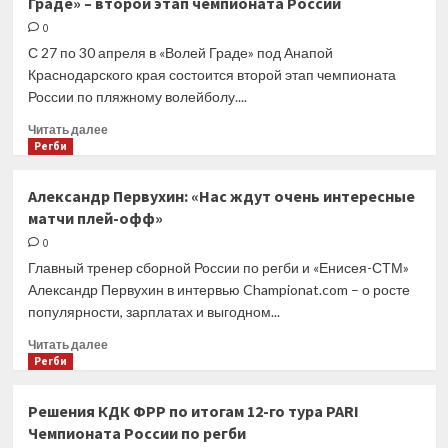
Граде» – второй этап чемпионата России
турнир
за
0
1-
С 27 по 30 апреля в «Волей Граде» под Анапой
6-
Краснодарского края состоится второй этап чемпионата
е
России по пляжному волейболу....
места.
Первый
Прочитать
Читать далее
круг
больше
Регби
в
о
Казани.
Пляжный
Александр Первухин: «Нас ждут очень интересные
День
волейбол.
матчи плей-офф»
1
С
27
0
по
Главный тренер сборной России по регби и «Енисея-СТМ»
30
Александр Первухин в интервью Championat.com – о росте
апреля
популярности, зарплатах и выгодном...
в
«Волей
Прочитать
Читать далее
Граде»
больше
Регби
–
о
второй
Александр
Решения КДК ФРР по итогам 12-го тура PARI
этап
Первухин:
Чемпионата России по регби
чемпионата
«Нас