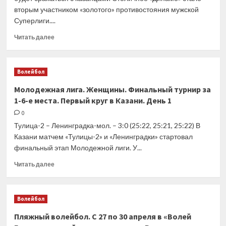
вторым участником «золотого» противостояния мужской
Суперлиги....
Прочитать
Читать далее
больше
о
Пресса
Волейбол
25
апреля.
Молодежная лига. Женщины. Финальный турнир за
Российская
1-6-е места. Первый круг в Казани. День 1
Газета.
Снова
0
«Зенит»
Тулица-2 – Ленинградка-мол. – 3:0 (25:22, 25:21, 25:22) В
на
Казани матчем «Тулицы-2» и «Ленинградки» стартовал
пути
финальный этап Молодежной лиги. У...
Прочитать
Читать далее
больше
о
Молодежная
Волейбол
лига.
Женщины.
Пляжный волейбол. С 27 по 30 апреля в «Волей
Финальный