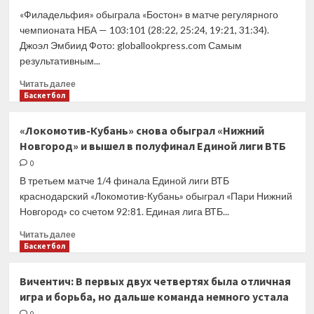
где
«Филадельфия» обыграла «Бостон» в матче регулярного
у
чемпионата НБА — 103:101 (28:22, 25:24, 19:21, 31:34).
команды
Джоэл Эмбиид Фото: globallookpress.com Самым
будут
результативным...
наилучшие
шансы
Прочитать
Читать далее
победить
больше
Баскетбол
о
52
«Локомотив-Кубань» снова обыграл «Нижний
очка
Новгород» и вышел в полуфинал Единой лиги ВТБ
Эмбиида
помогли
0
«Филадельфии»
В третьем матче 1/4 финала Единой лиги ВТБ
обыграть
краснодарский «Локомотив-Кубань» обыграл «Пари Нижний
«Бостон»,
Новгород» со счетом 92:81. Единая лига ВТБ...
«Юта»
уступила
Прочитать
Читать далее
«Лейкерс»
больше
Баскетбол
о
«Локомотив-
Вичентич: В первых двух четвертях была отличная
Кубань»
игра и борьба, но дальше команда немного устала
снова
обыграл