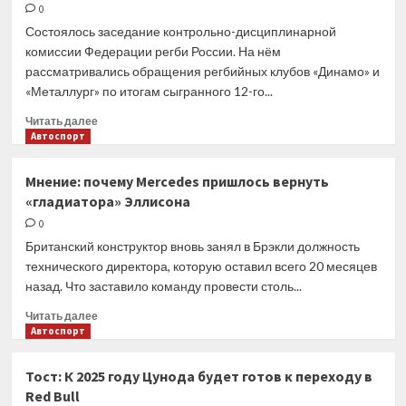
России
ждут
0
очень
Состоялось заседание контрольно-дисциплинарной
интересные
комиссии Федерации регби России. На нём
матчи
рассматривались обращения регбийных клубов «Динамо» и
плей-
«Металлург» по итогам сыгранного 12-го...
офф»
Прочитать
Читать далее
больше
Автоспорт
о
Решения
Мнение: почему Mercedes пришлось вернуть
КДК
«гладиатора» Эллисона
ФРР
по
0
итогам
Британский конструктор вновь занял в Брэкли должность
12-
технического директора, которую оставил всего 20 месяцев
го
назад. Что заставило команду провести столь...
тура
PARI
Прочитать
Читать далее
Чемпионата
больше
Автоспорт
России
о
по
Мнение:
Тост: К 2025 году Цунода будет готов к переходу в
регби
почему
Red Bull
Mercedes