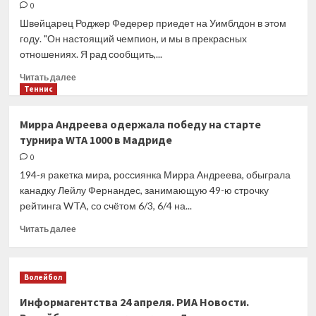
0
Мне
по
Швейцарец Роджер Федерер приедет на Уимблдон в этом
силам
году. "Он настоящий чемпион, и мы в прекрасных
вновь
отношениях. Я рад сообщить,...
подняться
на
Прочитать
Читать далее
вершину
больше
Теннис
о
Роджер
Мирра Андреева одержала победу на старте
Федерер
турнира WTA 1000 в Мадриде
посетит
Уимблдон
0
в
194-я ракетка мира, россиянка Мирра Андреева, обыграла
2023
канадку Лейлу Фернандес, занимающую 49-ю строчку
году
рейтинга WTA, со счётом 6/3, 6/4 на...
Прочитать
Читать далее
больше
о
Мирра
Волейбол
Андреева
одержала
Информагентства 24 апреля. РИА Новости.
победу