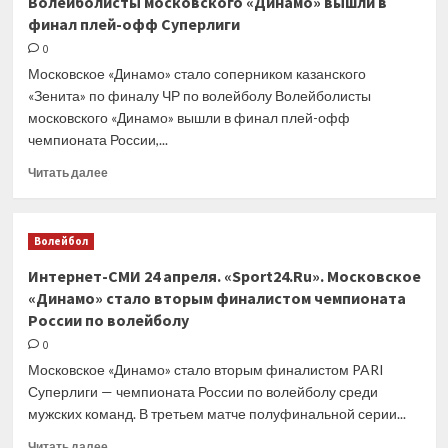
Волейболисты московского «Динамо» вышли в
на
финал плей-офф Суперлиги
старте
турнира
0
WTA
Московское «Динамо» стало соперником казанского
1000
«Зенита» по финалу ЧР по волейболу Волейболисты
в
московского «Динамо» вышли в финал плей-офф
Мадриде
чемпионата России,...
Прочитать
Читать далее
больше
о
Информагентства
Волейбол
24
апреля.
Интернет-СМИ 24 апреля. «Sport24.Ru». Московское
РИА
«Динамо» стало вторым финалистом чемпионата
Новости.
России по волейболу
Волейболисты
московского
0
«Динамо»
Московское «Динамо» стало вторым финалистом PARI
вышли
Суперлиги — чемпионата России по волейболу среди
в
мужских команд. В третьем матче полуфинальной серии...
финал
плей-
Прочитать
Читать далее