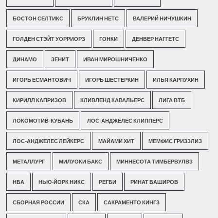
БОСТОН СЕЛТИКС
БРУКЛИН НЕТС
ВАЛЕРИЙ НИЧУШКИН
ГОЛДЕН СТЭЙТ УОРРИОРЗ
ГОНКИ
ДЕНВЕР НАГГЕТС
ДИНАМО
ЗЕНИТ
ИВАН МИРОШНИЧЕНКО
ИГОРЬ ЕСМАНТОВИЧ
ИГОРЬ ШЕСТЕРКИН
ИЛЬЯ КАРПУХИН
КИРИЛЛ КАПРИЗОВ
КЛИВЛЕНД КАВАЛЬЕРС
ЛИГА ВТБ
ЛОКОМОТИВ-КУБАНЬ
ЛОС-АНДЖЕЛЕС КЛИППЕРС
ЛОС-АНДЖЕЛЕС ЛЕЙКЕРС
МАЙАМИ ХИТ
МЕМФИС ГРИЗЗЛИЗ
МЕТАЛЛУРГ
МИЛУОКИ БАКС
МИННЕСОТА ТИМБЕРВУЛВЗ
НБА
НЬЮ-ЙОРК НИКС
РЕГБИ
РИНАТ БАШИРОВ
СБОРНАЯ РОССИИ
СКА
САКРАМЕНТО КИНГЗ