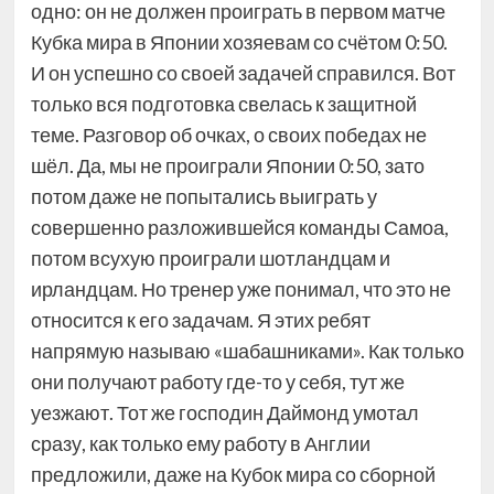
одно: он не должен проиграть в первом матче
Кубка мира в Японии хозяевам со счётом 0:50.
И он успешно со своей задачей справился. Вот
только вся подготовка свелась к защитной
теме. Разговор об очках, о своих победах не
шёл. Да, мы не проиграли Японии 0:50, зато
потом даже не попытались выиграть у
совершенно разложившейся команды Самоа,
потом всухую проиграли шотландцам и
ирландцам. Но тренер уже понимал, что это не
относится к его задачам. Я этих ребят
напрямую называю «шабашниками». Как только
они получают работу где-то у себя, тут же
уезжают. Тот же господин Даймонд умотал
сразу, как только ему работу в Англии
предложили, даже на Кубок мира со сборной