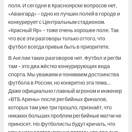
поля. И сегодня в Красноярске вопросов нет,
«Авангард» – одно из лучших полей в городе и
конкурирует с Центральным стадионом.
«Красный Яр» – тоже очень хорошее поле. Так
что все эти разговоры только оттого, что
футбол всегда привык быть в приоритете.
В Англии таких разговоров нет. Футбол и регби
там – это два жёстко конкурирующих вида
спорта. Мы уважаем и понимаем достоинства
футбола в России, но конкретно эта тема…
Даже официально главный агроном и инженер
«ВТБ Арены» после регбийных финалов,
которых там уже три прошло, признаёт, что
никаких больших проблем регбийные матчи не
приносят. Но футболисты будут кричать, что
мяч с ноги слетел именно потому, что два дня