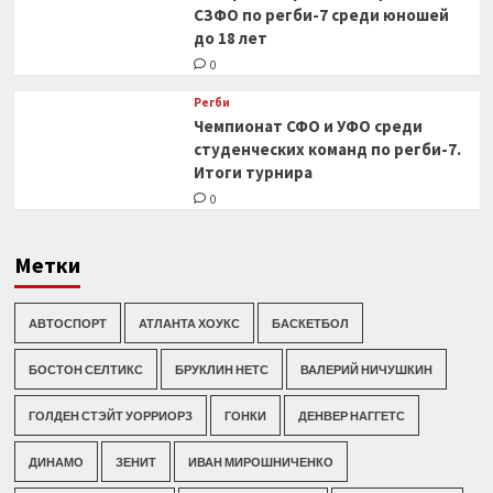
СЗФО по регби-7 среди юношей
до 18 лет
0
Регби
Чемпионат СФО и УФО среди
студенческих команд по регби-7.
Итоги турнира
0
Метки
АВТОСПОРТ
АТЛАНТА ХОУКС
БАСКЕТБОЛ
БОСТОН СЕЛТИКС
БРУКЛИН НЕТС
ВАЛЕРИЙ НИЧУШКИН
ГОЛДЕН СТЭЙТ УОРРИОРЗ
ГОНКИ
ДЕНВЕР НАГГЕТС
ДИНАМО
ЗЕНИТ
ИВАН МИРОШНИЧЕНКО