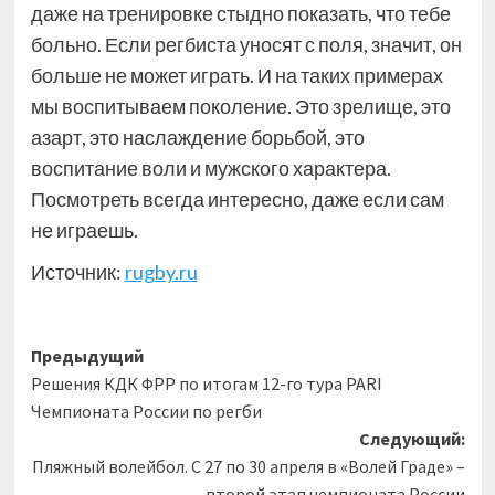
даже на тренировке стыдно показать, что тебе
больно. Если регбиста уносят с поля, значит, он
больше не может играть. И на таких примерах
мы воспитываем поколение. Это зрелище, это
азарт, это наслаждение борьбой, это
воспитание воли и мужского характера.
Посмотреть всегда интересно, даже если сам
не играешь.
Источник:
rugby.ru
Навигация
Предыдущий
Решения КДК ФРР по итогам 12-го тура PARI
записи
Чемпионата России по регби
Следующий:
Пляжный волейбол. С 27 по 30 апреля в «Волей Граде» –
второй этап чемпионата России