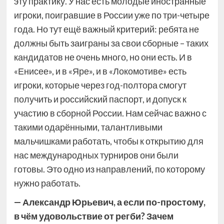
эту практику. У нас есть молодые иностранные
игроки, поигравшие в России уже по три-четыре
года. Но тут ещё важный критерий: ребята не
должны быть заиграны за свои сборные – таких
кандидатов не очень много, но они есть. И в
«Енисее», и в «Яре», и в «Локомотиве» есть
игроки, которые через год-полтора смогут
получить и российский паспорт, и допуск к
участию в сборной России. Нам сейчас важно с
такими одарёнными, талантливыми
мальчишками работать, чтобы к открытию для
нас международных турниров они были
готовы. Это одно из направлений, по которому
нужно работать.
— Александр Юрьевич, а если по-простому,
в чём удовольствие от регби? Зачем