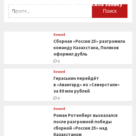
Сборная Канады по хоккею огласила заявку
Найти:
на чемпионат мира
0
Хоккей
Сборная «Россия 25» разгромила
команду Казахстана, Поляков
оформил дубль
0
Хоккей
Гераськин перейдёт
в «Авангард» из «Северстали»
за 80 млн рублей
0
Хоккей
Роман Ротенберг высказался
после разгромной победы
сборной «Россия 25» над
Казахстаном