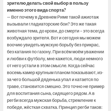
зрителю делать свой выбор в пользу
именно этого вида спорта?
— Вот почему в Древнем Риме такой ажиотаж
вызывали гладиаторские бои? Это же такая
животная тема, до крови, до смерти – это всегда
возбуждало зрителя. Вот и сегодня мы можем
воочию увидеть мужскую борьбу без прикрас,
без катания по газону. При всём моём уважении
и любви к футболу, мне кажется, люди немного
от него устали в этом смысле. Когда сейчас
восемь камер крупным планом показывают, из-
за чего большой дяденька упал и катается по
траве, становится смешно. Это точно не пример
для воспитания сына, сидящего рядом. А в
регби всегда мужская борьба, стремление к
победе, жёсткая схватка. Принцип регби таков: