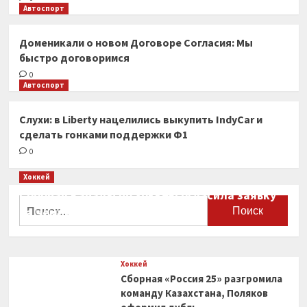
Автоспорт
Доменикали о новом Договоре Согласия: Мы
быстро договоримся
0
Автоспорт
Слухи: в Liberty нацелились выкупить IndyCar и
сделать гонками поддержки Ф1
0
Хоккей
Сборная Канады по хоккею огласила заявку
Найти:
на чемпионат мира
0
Хоккей
Сборная «Россия 25» разгромила
команду Казахстана, Поляков