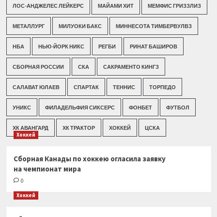
ЛОС-АНДЖЕЛЕС ЛЕЙКЕРС
МАЙАМИ ХИТ
МЕМФИС ГРИЗЗЛИЗ
МЕТАЛЛУРГ
МИЛУОКИ БАКС
МИННЕСОТА ТИМБЕРВУЛВЗ
НБА
НЬЮ-ЙОРК НИКС
РЕГБИ
РИНАТ БАШИРОВ
СБОРНАЯ РОССИИ
СКА
САКРАМЕНТО КИНГЗ
САЛАВАТ ЮЛАЕВ
СПАРТАК
ТЕННИС
ТОРПЕДО
УНИКС
ФИЛАДЕЛЬФИЯ СИКСЕРС
ФОНБЕТ
ФУТБОЛ
ХК АВАНГАРД
ХК ТРАКТОР
ХОККЕЙ
ЦСКА
Хоккей
Сборная Канады по хоккею огласила заявку
на чемпионат мира
0
Хоккей