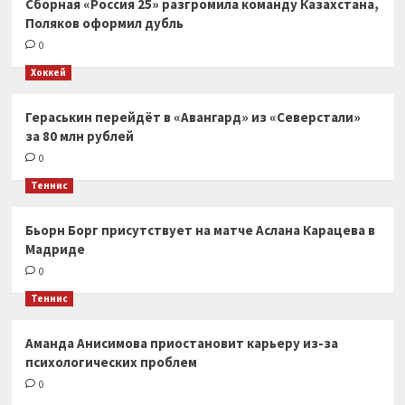
Сборная «Россия 25» разгромила команду Казахстана,
Поляков оформил дубль
0
Хоккей
Гераськин перейдёт в «Авангард» из «Северстали»
за 80 млн рублей
0
Теннис
Бьорн Борг присутствует на матче Аслана Карацева в
Мадриде
0
Теннис
Аманда Анисимова приостановит карьеру из-за
психологических проблем
0