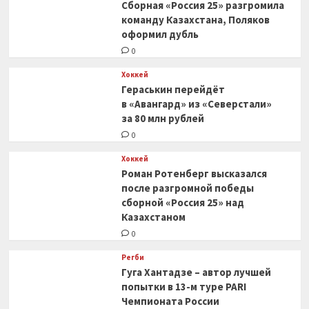
Сборная «Россия 25» разгромила
команду Казахстана, Поляков
оформил дубль
0
Хоккей
Гераськин перейдёт
в «Авангард» из «Северстали»
за 80 млн рублей
0
Хоккей
Роман Ротенберг высказался
после разгромной победы
сборной «Россия 25» над
Казахстаном
0
Регби
Гуга Хантадзе – автор лучшей
попытки в 13-м туре PARI
Чемпионата России