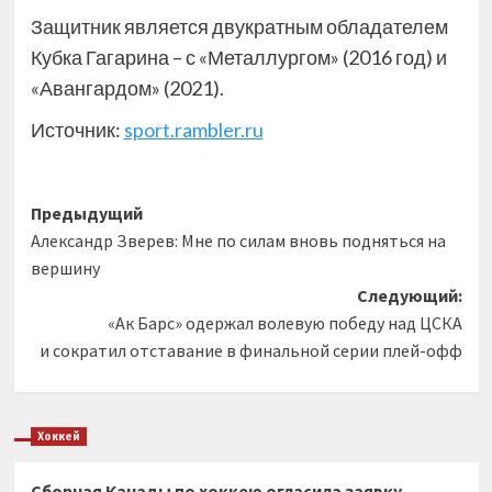
Защитник является двукратным обладателем
Кубка Гагарина – с «Металлургом» (2016 год) и
«Авангардом» (2021).
Источник:
sport.rambler.ru
Навигация
Предыдущий
Александр Зверев: Мне по силам вновь подняться на
записи
вершину
Следующий:
«Ак Барс» одержал волевую победу над ЦСКА
и сократил отставание в финальной серии плей-офф
Хоккей
Сборная Канады по хоккею огласила заявку