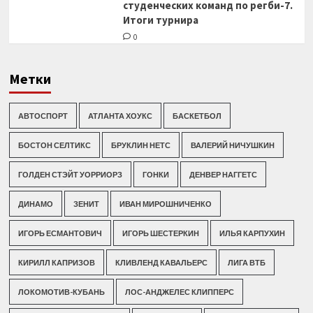
студенческих команд по регби-7.
Итоги турнира
0
Метки
АВТОСПОРТ
АТЛАНТА ХОУКС
БАСКЕТБОЛ
БОСТОН СЕЛТИКС
БРУКЛИН НЕТС
ВАЛЕРИЙ НИЧУШКИН
ГОЛДЕН СТЭЙТ УОРРИОРЗ
ГОНКИ
ДЕНВЕР НАГГЕТС
ДИНАМО
ЗЕНИТ
ИВАН МИРОШНИЧЕНКО
ИГОРЬ ЕСМАНТОВИЧ
ИГОРЬ ШЕСТЕРКИН
ИЛЬЯ КАРПУХИН
КИРИЛЛ КАПРИЗОВ
КЛИВЛЕНД КАВАЛЬЕРС
ЛИГА ВТБ
ЛОКОМОТИВ-КУБАНЬ
ЛОС-АНДЖЕЛЕС КЛИППЕРС