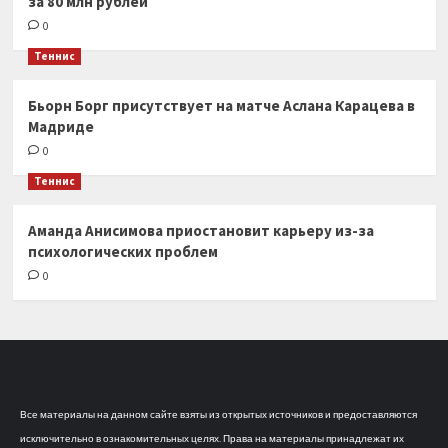
за 80 млн рублей
0
Теннис
Бьорн Борг присутствует на матче Аслана Карацева в
Мадриде
0
Теннис
Аманда Анисимова приостановит карьеру из-за
психологических проблем
0
Все материалы на данном сайте взяты из открытых источников и предоставляются
исключительно в ознакомительных целях. Права на материалы принадлежат их