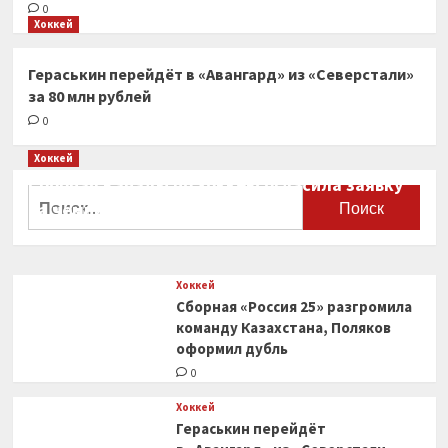
0
Хоккей
Гераськин перейдёт в «Авангард» из «Северстали»
за 80 млн рублей
0
Хоккей
Сборная Канады по хоккею огласила заявку
Найти:
на чемпионат мира
0
Хоккей
Сборная «Россия 25» разгромила
команду Казахстана, Поляков
оформил дубль
0
Хоккей
Гераськин перейдёт