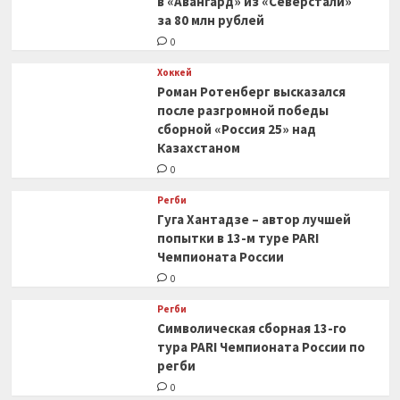
в «Авангард» из «Северстали»
за 80 млн рублей
0
Хоккей
Роман Ротенберг высказался
после разгромной победы
сборной «Россия 25» над
Казахстаном
0
Регби
Гуга Хантадзе – автор лучшей
попытки в 13-м туре PARI
Чемпионата России
0
Регби
Символическая сборная 13-го
тура PARI Чемпионата России по
регби
0