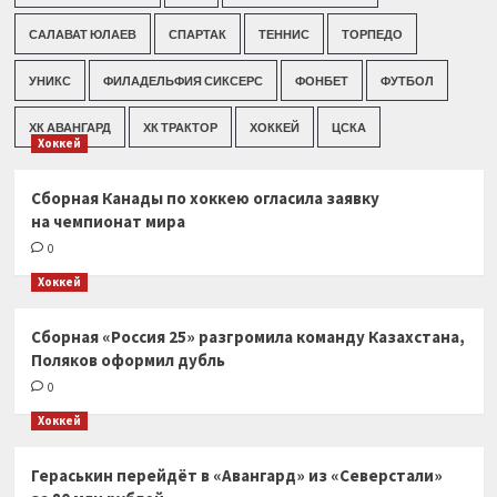
САЛАВАТ ЮЛАЕВ
СПАРТАК
ТЕННИС
ТОРПЕДО
УНИКС
ФИЛАДЕЛЬФИЯ СИКСЕРС
ФОНБЕТ
ФУТБОЛ
ХК АВАНГАРД
ХК ТРАКТОР
ХОККЕЙ
ЦСКА
Хоккей
Сборная Канады по хоккею огласила заявку
на чемпионат мира
0
Хоккей
Сборная «Россия 25» разгромила команду Казахстана,
Поляков оформил дубль
0
Хоккей
Гераськин перейдёт в «Авангард» из «Северстали»