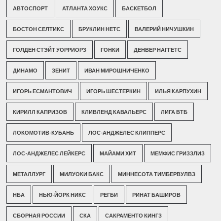
АВТОСПОРТ
АТЛАНТА ХОУКС
БАСКЕТБОЛ
БОСТОН СЕЛТИКС
БРУКЛИН НЕТС
ВАЛЕРИЙ НИЧУШКИН
ГОЛДЕН СТЭЙТ УОРРИОРЗ
ГОНКИ
ДЕНВЕР НАГГЕТС
ДИНАМО
ЗЕНИТ
ИВАН МИРОШНИЧЕНКО
ИГОРЬ ЕСМАНТОВИЧ
ИГОРЬ ШЕСТЕРКИН
ИЛЬЯ КАРПУХИН
КИРИЛЛ КАПРИЗОВ
КЛИВЛЕНД КАВАЛЬЕРС
ЛИГА ВТБ
ЛОКОМОТИВ-КУБАНЬ
ЛОС-АНДЖЕЛЕС КЛИППЕРС
ЛОС-АНДЖЕЛЕС ЛЕЙКЕРС
МАЙАМИ ХИТ
МЕМФИС ГРИЗЗЛИЗ
МЕТАЛЛУРГ
МИЛУОКИ БАКС
МИННЕСОТА ТИМБЕРВУЛВЗ
НБА
НЬЮ-ЙОРК НИКС
РЕГБИ
РИНАТ БАШИРОВ
СБОРНАЯ РОССИИ
СКА
САКРАМЕНТО КИНГЗ