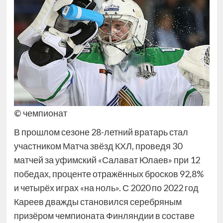
© чемпионат
В прошлом сезоне 28-летний вратарь стал
участником Матча звёзд КХЛ, проведя 30
матчей за уфимский «Салават Юлаев» при 12
победах, проценте отражённых бросков 92,8%
и четырёх играх «на ноль». С 2020 по 2022 год
Кареев дважды становился серебряным
призёром чемпионата Финляндии в составе