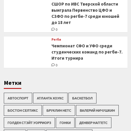
СШОР по ИВС Тверской области
выиграла Первенство ЦФО и
СЗФО по регби-7 среди юношей
до 18 лет
0
Регби
Чемпионат СФО и УФО среди
студенческих команд по регби-7.
Итоги турнира
0
Метки
АВТОСПОРТ
АТЛАНТА ХОУКС
БАСКЕТБОЛ
БОСТОН СЕЛТИКС
БРУКЛИН НЕТС
ВАЛЕРИЙ НИЧУШКИН
ГОЛДЕН СТЭЙТ УОРРИОРЗ
ГОНКИ
ДЕНВЕР НАГГЕТС