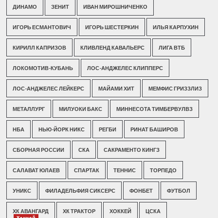
ДИНАМО
ЗЕНИТ
ИВАН МИРОШНИЧЕНКО
ИГОРЬ ЕСМАНТОВИЧ
ИГОРЬ ШЕСТЕРКИН
ИЛЬЯ КАРПУХИН
КИРИЛЛ КАПРИЗОВ
КЛИВЛЕНД КАВАЛЬЕРС
ЛИГА ВТБ
ЛОКОМОТИВ-КУБАНЬ
ЛОС-АНДЖЕЛЕС КЛИППЕРС
ЛОС-АНДЖЕЛЕС ЛЕЙКЕРС
МАЙАМИ ХИТ
МЕМФИС ГРИЗЗЛИЗ
МЕТАЛЛУРГ
МИЛУОКИ БАКС
МИННЕСОТА ТИМБЕРВУЛВЗ
НБА
НЬЮ-ЙОРК НИКС
РЕГБИ
РИНАТ БАШИРОВ
СБОРНАЯ РОССИИ
СКА
САКРАМЕНТО КИНГЗ
САЛАВАТ ЮЛАЕВ
СПАРТАК
ТЕННИС
ТОРПЕДО
УНИКС
ФИЛАДЕЛЬФИЯ СИКСЕРС
ФОНБЕТ
ФУТБОЛ
ХК АВАНГАРД
ХК ТРАКТОР
ХОККЕЙ
ЦСКА