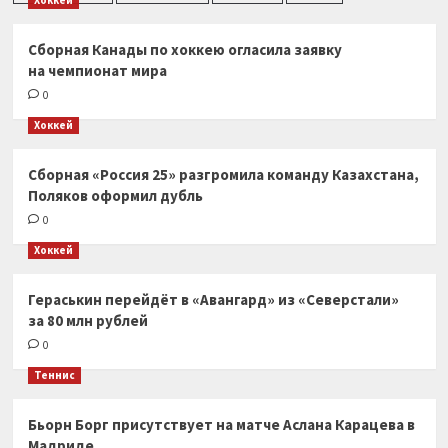
Хоккей
Сборная Канады по хоккею огласила заявку
на чемпионат мира
0
Хоккей
Сборная «Россия 25» разгромила команду Казахстана,
Поляков оформил дубль
0
Хоккей
Гераськин перейдёт в «Авангард» из «Северстали»
за 80 млн рублей
0
Теннис
Бьорн Борг присутствует на матче Аслана Карацева в
Мадриде