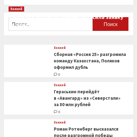
Хоккей
Сборная Канады по хоккею огласила заявку
Найти:
на чемпионат мира
0
Хоккей
Сборная «Россия 25» разгромила
команду Казахстана, Поляков
оформил дубль
0
Хоккей
Гераськин перейдёт
в «Авангард» из «Северстали»
за 80 млн рублей
0
Хоккей
Роман Ротенберг высказался
после разгромной победы