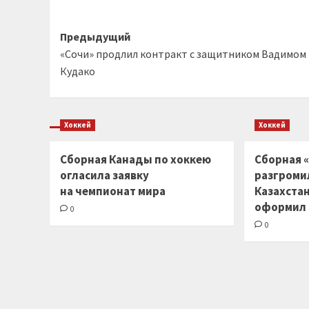
Навигация
Предыдущий
«Сочи» продлил контракт с защитником Вадимом
записи
Кудако
Хоккей
Хоккей
Сборная Канады по хоккею
Сборная «
огласила заявку
разгроми
на чемпионат мира
Казахста
оформил
0
0