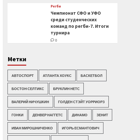
Регби
Чемпионат СФО и УФО
среди студенческих
команд по регби-7. Итоги
турнира
0
Метки
АВТОСПОРТ
АТЛАНТА ХОУКС
БАСКЕТБОЛ
БОСТОН СЕЛТИКС
БРУКЛИН НЕТС
ВАЛЕРИЙ НИЧУШКИН
ГОЛДЕН СТЭЙТ УОРРИОРЗ
ГОНКИ
ДЕНВЕР НАГГЕТС
ДИНАМО
ЗЕНИТ
ИВАН МИРОШНИЧЕНКО
ИГОРЬ ЕСМАНТОВИЧ