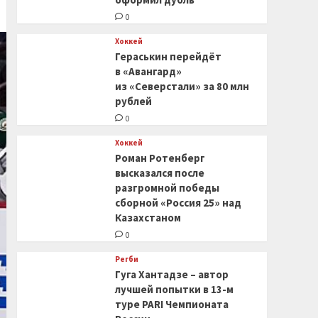
0
Хоккей
Гераськин перейдёт
в «Авангард»
из «Северстали» за 80 млн
рублей
0
Хоккей
Роман Ротенберг
высказался после
разгромной победы
сборной «Россия 25» над
Казахстаном
0
Регби
Гуга Хантадзе – автор
лучшей попытки в 13-м
туре PARI Чемпионата