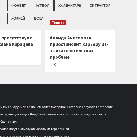
ФОНБЕТ
ФУТБОЛ
ХК АВАНГАРД
ХК ТРАКТОР
ХОККЕЙ
ЦСКА
Теннис
г присутствует
Аманда Анисимова
слана Карацева
приостановит карьеру из-
за психологических
проблем
0
и Вы обнаружили на нашем сайте материалы, которые нарушают авторские
ва, принадлежащие Вам, Вашей компании или организации, пожалуйста,
бщите нам.
сайте могут быть опубликованы материалы 18+!
 цитировании ссылка на источник обязательна.