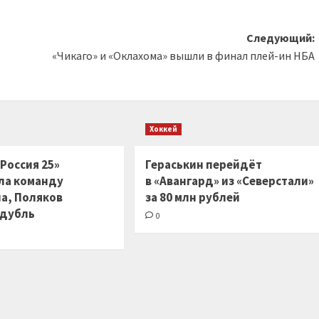
Следующий:
«Чикаго» и «Оклахома» вышли в финал плей-ин НБА
Хоккей
Россия 25»
Гераськин перейдёт
ла команду
в «Авангард» из «Северстали»
на, Поляков
за 80 млн рублей
 дубль
0