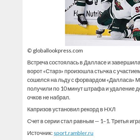
© globallookpress.com
Встреча состоялась в Далласе и завершилась
ворот «Старз» произошла стычка с участием
сошелся на льду с форвардом «Далласа» Ма
получили по 10 минут штрафа и удаление д
очков не набрал.
Капризов установил рекорд в НХЛ
Счет в серии стал равным — 1–1. Третья игр
Источник:
sport.rambler.ru