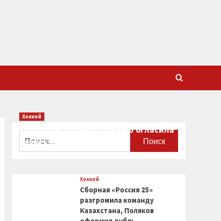
Хоккей
Сборная Канады по хоккею огласила
Найти:
заявку на чемпионат мира
0
Хоккей
Сборная «Россия 25»
разгромила команду
Казахстана, Поляков
оформил дубль