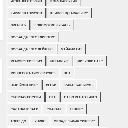
ИГОРЬ ШЕСТЕРКИН
ИЛЬЯ КАРПУХИН
КИРИЛЛ КАПРИЗОВ
КЛИВЛЕНД КАВАЛЬЕРС
ЛИГА ВТБ
ЛОКОМОТИВ-КУБАНЬ
ЛОС-АНДЖЕЛЕС КЛИППЕРС
ЛОС-АНДЖЕЛЕС ЛЕЙКЕРС
МАЙАМИ ХИТ
МЕМФИС ГРИЗЗЛИЗ
МЕТАЛЛУРГ
МИЛУОКИ БАКС
МИННЕСОТА ТИМБЕРВУЛВЗ
НБА
НЬЮ-ЙОРК НИКС
РЕГБИ
РИНАТ БАШИРОВ
СБОРНАЯ РОССИИ
СКА
САКРАМЕНТО КИНГЗ
САЛАВАТ ЮЛАЕВ
СПАРТАК
ТЕННИС
ТОРПЕДО
УНИКС
ФИЛАДЕЛЬФИЯ СИКСЕРС