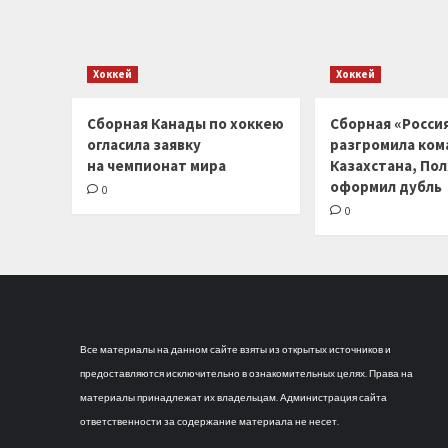
Хоккей
Хоккей
Сборная Канады по хоккею
Сборная «Россия
огласила заявку
разгромила ком
на чемпионат мира
Казахстана, По
оформил дубль
0
0
Все материалы на данном сайте взяты из открытых источников и
предоставляются исключительно в ознакомительных целях. Права на
материалы принадлежат их владельцам. Администрация сайта
ответственности за содержание материала не несет.