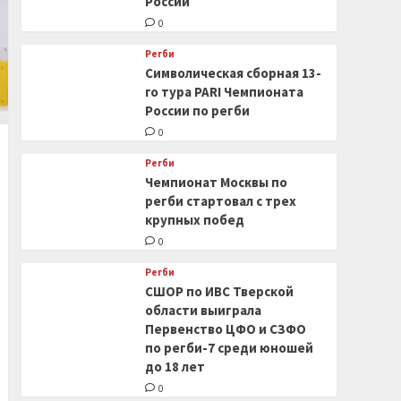
России
0
Регби
Символическая сборная 13-
го тура PARI Чемпионата
России по регби
0
Регби
Чемпионат Москвы по
регби стартовал с трех
крупных побед
0
Регби
СШОР по ИВС Тверской
области выиграла
Первенство ЦФО и СЗФО
по регби-7 среди юношей
до 18 лет
0