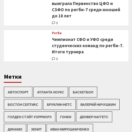
выиграла Первенство ЦФО и
СЗФО по регби-7 среди юношей
до 18 лет
0
Регби
Чемпионат СФО и УФО среди
студенческих команд по регби-7.
Итоги турнира
0
Метки
АВТОСПОРТ
АТЛАНТА ХОУКС
БАСКЕТБОЛ
БОСТОН СЕЛТИКС
БРУКЛИН НЕТС
ВАЛЕРИЙ НИЧУШКИН
ГОЛДЕН СТЭЙТ УОРРИОРЗ
ГОНКИ
ДЕНВЕР НАГГЕТС
ДИНАМО
ЗЕНИТ
ИВАН МИРОШНИЧЕНКО