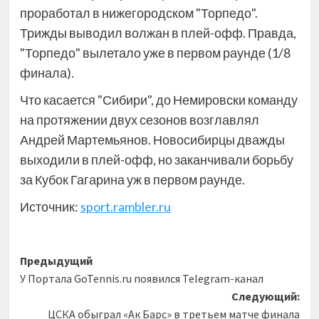
проработал в нижегородском "Торпедо".
Трижды выводил волжан в плей-офф. Правда,
"Торпедо" вылетало уже в первом раунде (1/8
финала).
Что касается "Сибири", до Немировски команду
на протяжении двух сезонов возглавлял
Андрей Мартемьянов. Новосибирцы дважды
выходили в плей-офф, но заканчивали борьбу
за Кубок Гагарина уж в первом раунде.
Источник:
sport.rambler.ru
Навигация
Предыдущий
У Портала GoTennis.ru появился Telegram-канал
записи
Следующий:
ЦСКА обыграл «Ак Барс» в третьем матче финала