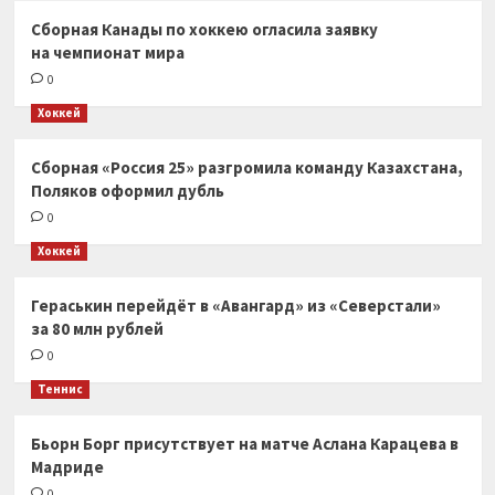
Сборная Канады по хоккею огласила заявку
на чемпионат мира
0
Хоккей
Сборная «Россия 25» разгромила команду Казахстана,
Поляков оформил дубль
0
Хоккей
Гераськин перейдёт в «Авангард» из «Северстали»
за 80 млн рублей
0
Теннис
Бьорн Борг присутствует на матче Аслана Карацева в
Мадриде
0