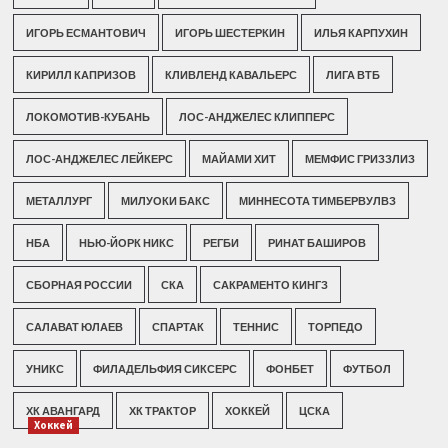
ИГОРЬ ЕСМАНТОВИЧ
ИГОРЬ ШЕСТЕРКИН
ИЛЬЯ КАРПУХИН
КИРИЛЛ КАПРИЗОВ
КЛИВЛЕНД КАВАЛЬЕРС
ЛИГА ВТБ
ЛОКОМОТИВ-КУБАНЬ
ЛОС-АНДЖЕЛЕС КЛИППЕРС
ЛОС-АНДЖЕЛЕС ЛЕЙКЕРС
МАЙАМИ ХИТ
МЕМФИС ГРИЗЗЛИЗ
МЕТАЛЛУРГ
МИЛУОКИ БАКС
МИННЕСОТА ТИМБЕРВУЛВЗ
НБА
НЬЮ-ЙОРК НИКС
РЕГБИ
РИНАТ БАШИРОВ
СБОРНАЯ РОССИИ
СКА
САКРАМЕНТО КИНГЗ
САЛАВАТ ЮЛАЕВ
СПАРТАК
ТЕННИС
ТОРПЕДО
УНИКС
ФИЛАДЕЛЬФИЯ СИКСЕРС
ФОНБЕТ
ФУТБОЛ
ХК АВАНГАРД
ХК ТРАКТОР
ХОККЕЙ
ЦСКА
Хоккей