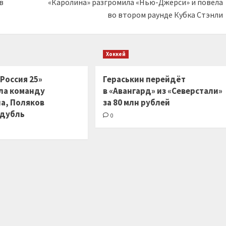
в
«Каролина» разгромила «Нью-Джерси» и повела
во втором раунде Кубка Стэнли
Хоккей
Россия 25»
Гераськин перейдёт
ла команду
в «Авангард» из «Северстали»
на, Поляков
за 80 млн рублей
 дубль
0