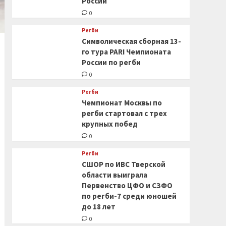
России
0
Регби
Символическая сборная 13-
го тура PARI Чемпионата
России по регби
0
Регби
Чемпионат Москвы по
регби стартовал с трех
крупных побед
0
Регби
СШОР по ИВС Тверской
области выиграла
Первенство ЦФО и СЗФО
по регби-7 среди юношей
до 18 лет
0