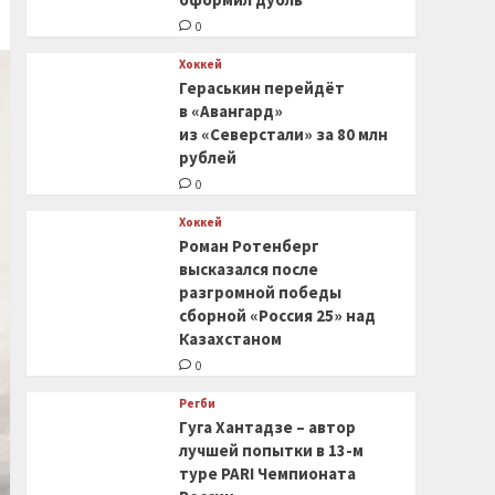
0
Хоккей
Гераськин перейдёт
в «Авангард»
из «Северстали» за 80 млн
рублей
0
Хоккей
Роман Ротенберг
высказался после
разгромной победы
сборной «Россия 25» над
Казахстаном
0
Регби
Гуга Хантадзе – автор
лучшей попытки в 13-м
туре PARI Чемпионата