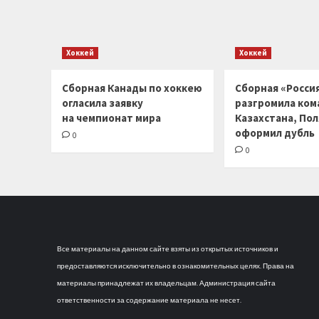
Хоккей
Хоккей
Сборная Канады по хоккею
Сборная «Россия
огласила заявку
разгромила ком
на чемпионат мира
Казахстана, По
оформил дубль
0
0
Все материалы на данном сайте взяты из открытых источников и
предоставляются исключительно в ознакомительных целях. Права на
материалы принадлежат их владельцам. Администрация сайта
ответственности за содержание материала не несет.