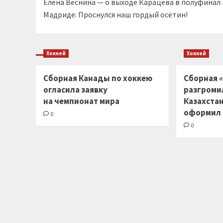
Елена Веснина — о выходе Карацева в полуфинал 
записи
Мадриде: Проснулся наш гордый осетин!
Хоккей
Хоккей
Сборная Канады по хоккею
Сборная «
огласила заявку
разгроми
на чемпионат мира
Казахста
оформил
0
0