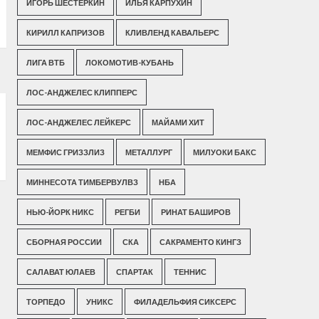
ИГОРЬ ШЕСТЕРКИН
ИЛЬЯ КАРПУХИН
КИРИЛЛ КАПРИЗОВ
КЛИВЛЕНД КАВАЛЬЕРС
ЛИГА ВТБ
ЛОКОМОТИВ-КУБАНЬ
ЛОС-АНДЖЕЛЕС КЛИППЕРС
ЛОС-АНДЖЕЛЕС ЛЕЙКЕРС
МАЙАМИ ХИТ
МЕМФИС ГРИЗЗЛИЗ
МЕТАЛЛУРГ
МИЛУОКИ БАКС
МИННЕСОТА ТИМБЕРВУЛВЗ
НБА
НЬЮ-ЙОРК НИКС
РЕГБИ
РИНАТ БАШИРОВ
СБОРНАЯ РОССИИ
СКА
САКРАМЕНТО КИНГЗ
САЛАВАТ ЮЛАЕВ
СПАРТАК
ТЕННИС
ТОРПЕДО
УНИКС
ФИЛАДЕЛЬФИЯ СИКСЕРС