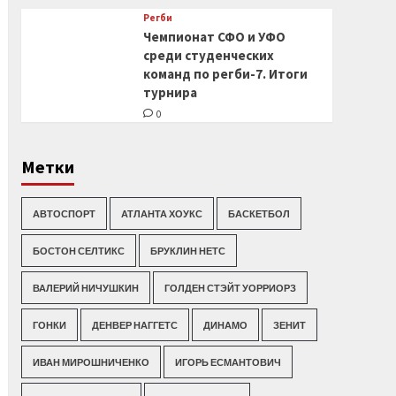
Регби
Чемпионат СФО и УФО
среди студенческих
команд по регби-7. Итоги
турнира
0
Метки
АВТОСПОРТ
АТЛАНТА ХОУКС
БАСКЕТБОЛ
БОСТОН СЕЛТИКС
БРУКЛИН НЕТС
ВАЛЕРИЙ НИЧУШКИН
ГОЛДЕН СТЭЙТ УОРРИОРЗ
ГОНКИ
ДЕНВЕР НАГГЕТС
ДИНАМО
ЗЕНИТ
ИВАН МИРОШНИЧЕНКО
ИГОРЬ ЕСМАНТОВИЧ