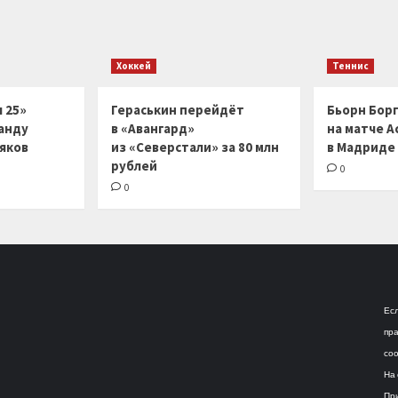
Хоккей
Теннис
 25»
Гераськин перейдёт
Бьорн Бор
анду
в «Авангард»
на матче А
ляков
из «Северстали» за 80 млн
в Мадриде
рублей
0
0
Есл
пра
соо
На 
При