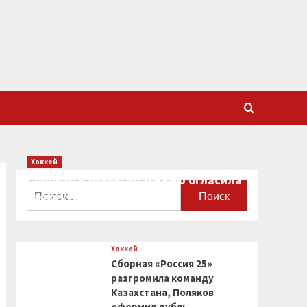
Хоккей
Сборная Канады по хоккею огласила
Найти:
заявку на чемпионат мира
0
Хоккей
Сборная «Россия 25»
разгромила команду
Казахстана, Поляков
оформил дубль