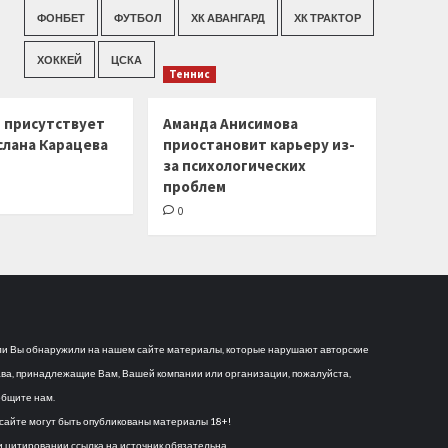
ФОНБЕТ
ФУТБОЛ
ХК АВАНГАРД
ХК ТРАКТОР
ХОККЕЙ
ЦСКА
Теннис
г присутствует
Аманда Анисимова
слана Карацева
приостановит карьеру из-
за психологических
проблем
0
и Вы обнаружили на нашем сайте материалы, которые нарушают авторские
ва, принадлежащие Вам, Вашей компании или организации, пожалуйста,
бщите нам.
сайте могут быть опубликованы материалы 18+!
 цитировании ссылка на источник обязательна.