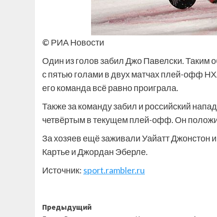
© РИА Новости
Один из голов забил Джо Павелски. Таким о
с пятью голами в двух матчах плей-офф НХЛ
его команда всё равно проиграла.
Также за команду забил и российский напа
четвёртым в текущем плей-офф. Он положи
За хозяев ещё заживали Уайатт Джонстон и 
Картье и Джордан Эберле.
Источник:
sport.rambler.ru
Навигация
Предыдущий