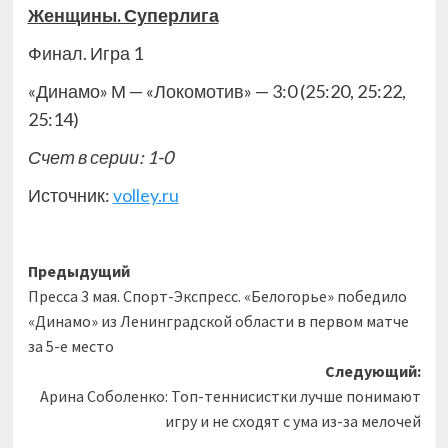
Женщины. Суперлига
Финал. Игра 1
«Динамо» М — «Локомотив» — 3:0 (25:20, 25:22,
25:14)
Счет в серии: 1-0
Источник:
volley.ru
Навигация
Предыдущий
Пресса 3 мая. Спорт-Экспресс. «Белогорье» победило
записи
«Динамо» из Ленинградской области в первом матче
за 5-е место
Следующий:
Арина Соболенко: Топ-теннисистки лучше понимают
игру и не сходят с ума из-за мелочей