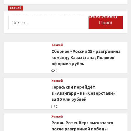
Хоккей
Сборная Канады по хоккею огласила заявку
Найти:
на чемпионат мира
0
Хоккей
Сборная «Россия 25» разгромила
команду Казахстана, Поляков
оформил дубль
0
Хоккей
Гераськин перейдёт
в «Авангард» из «Северстали»
за 80 млн рублей
0
Хоккей
Роман Ротенберг высказался
после разгромной победы