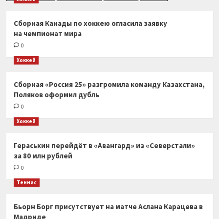
Сборная Канады по хоккею огласила заявку
на чемпионат мира
0
Хоккей
Сборная «Россия 25» разгромила команду Казахстана,
Поляков оформил дубль
0
Хоккей
Гераськин перейдёт в «Авангард» из «Северстали»
за 80 млн рублей
0
Теннис
Бьорн Борг присутствует на матче Аслана Карацева в
Мадриде