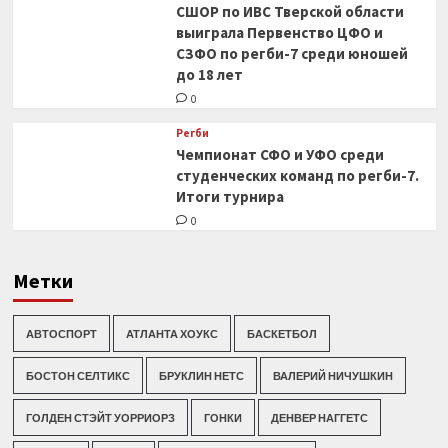
СШОР по ИВС Тверской области
выиграла Первенство ЦФО и
СЗФО по регби-7 среди юношей
до 18 лет
0
Регби
Чемпионат СФО и УФО среди
студенческих команд по регби-7.
Итоги турнира
0
Метки
АВТОСПОРТ
АТЛАНТА ХОУКС
БАСКЕТБОЛ
БОСТОН СЕЛТИКС
БРУКЛИН НЕТС
ВАЛЕРИЙ НИЧУШКИН
ГОЛДЕН СТЭЙТ УОРРИОРЗ
ГОНКИ
ДЕНВЕР НАГГЕТС