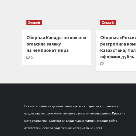
Хоккей
Хоккей
Сборная Канады по хоккею
Сборная «Россия
огласила заявку
разгромила ком
на чемпионат мира
Казахстана, По
оформил дубль
0
0
Все материалы на данном сайте взяты из открытых источников и
предоставляются исключительно в ознакомительных целях. Права на
материалы принадлежат их владельцам. Администрация сайта
ответственности за содержание материала не несет.