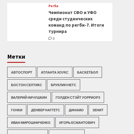
Регби
Чемпионат СФО и УФО
среди студенческих
команд по регби-7. Итоги
турнира
0
Метки
АВТОСПОРТ
АТЛАНТА ХОУКС
БАСКЕТБОЛ
БОСТОН СЕЛТИКС
БРУКЛИН НЕТС
ВАЛЕРИЙ НИЧУШКИН
ГОЛДЕН СТЭЙТ УОРРИОРЗ
ГОНКИ
ДЕНВЕР НАГГЕТС
ДИНАМО
ЗЕНИТ
ИВАН МИРОШНИЧЕНКО
ИГОРЬ ЕСМАНТОВИЧ