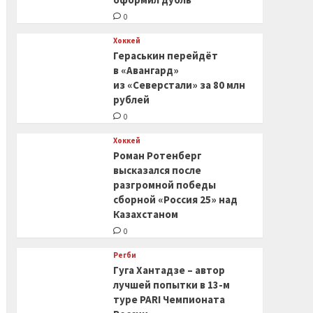
0
Хоккей
Гераськин перейдёт
в «Авангард»
из «Северстали» за 80 млн
рублей
0
Хоккей
Роман Ротенберг
высказался после
разгромной победы
сборной «Россия 25» над
Казахстаном
0
Регби
Гуга Хантадзе – автор
лучшей попытки в 13-м
туре PARI Чемпионата