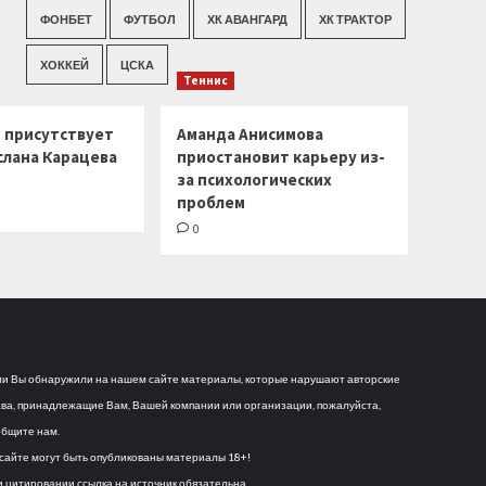
ФОНБЕТ
ФУТБОЛ
ХК АВАНГАРД
ХК ТРАКТОР
ХОККЕЙ
ЦСКА
Теннис
г присутствует
Аманда Анисимова
слана Карацева
приостановит карьеру из-
за психологических
проблем
0
и Вы обнаружили на нашем сайте материалы, которые нарушают авторские
ва, принадлежащие Вам, Вашей компании или организации, пожалуйста,
бщите нам.
сайте могут быть опубликованы материалы 18+!
 цитировании ссылка на источник обязательна.