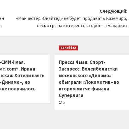
Следующий:
ен
«Манчестер Юнайтед» не будет продавать Каземиро,
ь
несмотря на интерес со стороны «Баварии»
Волейбол
-СМИ 4 мая.
Пресса 4 мая. Спорт-
ат.com». Ирина
Экспресс. Волейболистки
ская: Хотели взять
московского «Динамо»
 «Динамо», но
обыграли «Локомотив» во
 не получилось
втором матче финала
Суперлиги
0