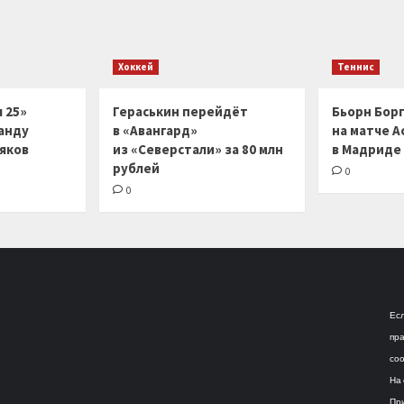
Хоккей
Теннис
 25»
Гераськин перейдёт
Бьорн Бор
анду
в «Авангард»
на матче А
ляков
из «Северстали» за 80 млн
в Мадриде
рублей
0
0
Есл
пра
соо
На 
При