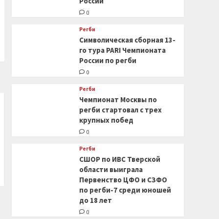
России
0
Регби
Символическая сборная 13-
го тура PARI Чемпионата
России по регби
0
Регби
Чемпионат Москвы по
регби стартовал с трех
крупных побед
0
Регби
СШОР по ИВС Тверской
области выиграла
Первенство ЦФО и СЗФО
по регби-7 среди юношей
до 18 лет
0