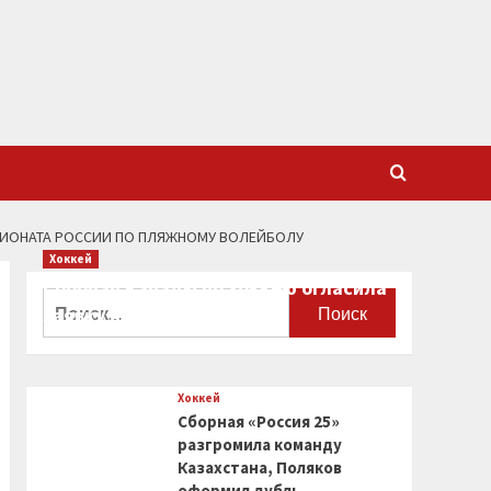
ПИОНАТА РОССИИ ПО ПЛЯЖНОМУ ВОЛЕЙБОЛУ
Хоккей
Сборная Канады по хоккею огласила
Найти:
заявку на чемпионат мира
0
Хоккей
Сборная «Россия 25»
разгромила команду
Казахстана, Поляков
оформил дубль