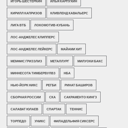
ИГОРЬ ШЕСТЕРКИН
ИЛЬЯ КАРПУХИН
КИРИЛЛ КАПРИЗОВ
КЛИВЛЕНД КАВАЛЬЕРС
ЛИГА ВТБ
ЛОКОМОТИВ-КУБАНЬ
ЛОС-АНДЖЕЛЕС КЛИППЕРС
ЛОС-АНДЖЕЛЕС ЛЕЙКЕРС
МАЙАМИ ХИТ
МЕМФИС ГРИЗЗЛИЗ
МЕТАЛЛУРГ
МИЛУОКИ БАКС
МИННЕСОТА ТИМБЕРВУЛВЗ
НБА
НЬЮ-ЙОРК НИКС
РЕГБИ
РИНАТ БАШИРОВ
СБОРНАЯ РОССИИ
СКА
САКРАМЕНТО КИНГЗ
САЛАВАТ ЮЛАЕВ
СПАРТАК
ТЕННИС
ТОРПЕДО
УНИКС
ФИЛАДЕЛЬФИЯ СИКСЕРС