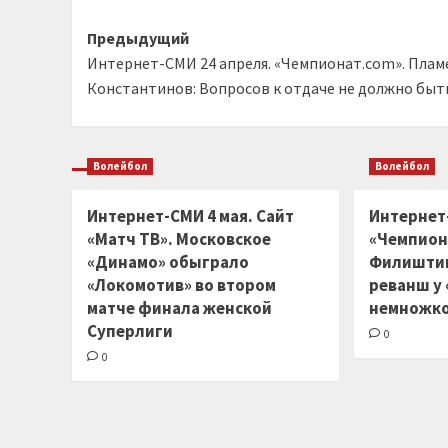
Навигация
Предыдущий
Интернет-СМИ 24 апреля. «Чемпионат.com». Плам
записи
Константинов: Вопросов к отдаче не должно быт
Волейбол
Волейбол
Интернет-СМИ 4 мая. Сайт
Интернет
«Матч ТВ». Московское
«Чемпион
«Динамо» обыграло
Филиштин
«Локомотив» во втором
реванш у
матче финала женской
немножко
Суперлиги
0
0