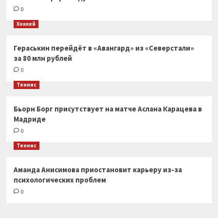
0
Хоккей
Гераськин перейдёт в «Авангард» из «Северстали»
за 80 млн рублей
0
Теннис
Бьорн Борг присутствует на матче Аслана Карацева в
Мадриде
0
Теннис
Аманда Анисимова приостановит карьеру из-за
психологических проблем
0