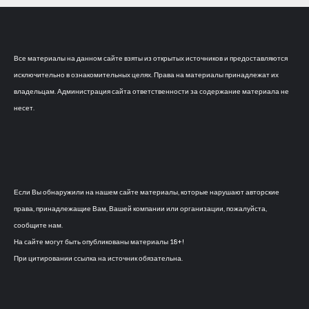
Все материалы на данном сайте взяты из открытых источников и предоставляются
исключительно в ознакомительных целях. Права на материалы принадлежат их
владельцам. Администрация сайта ответственности за содержание материала не
несет.
Если Вы обнаружили на нашем сайте материалы, которые нарушают авторские
права, принадлежащие Вам, Вашей компании или организации, пожалуйста,
сообщите нам.
На сайте могут быть опубликованы материалы 18+!
При цитировании ссылка на источник обязательна.