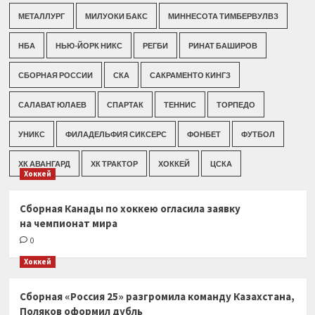
МЕТАЛЛУРГ
МИЛУОКИ БАКС
МИННЕСОТА ТИМБЕРВУЛВЗ
НБА
НЬЮ-ЙОРК НИКС
РЕГБИ
РИНАТ БАШИРОВ
СБОРНАЯ РОССИИ
СКА
САКРАМЕНТО КИНГЗ
САЛАВАТ ЮЛАЕВ
СПАРТАК
ТЕННИС
ТОРПЕДО
УНИКС
ФИЛАДЕЛЬФИЯ СИКСЕРС
ФОНБЕТ
ФУТБОЛ
ХК АВАНГАРД
ХК ТРАКТОР
ХОККЕЙ
ЦСКА
Хоккей
Сборная Канады по хоккею огласила заявку
на чемпионат мира
0
Хоккей
Сборная «Россия 25» разгромила команду Казахстана,
Поляков оформил дубль