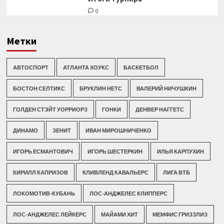
0
Метки
АВТОСПОРТ
АТЛАНТА ХОУКС
БАСКЕТБОЛ
БОСТОН СЕЛТИКС
БРУКЛИН НЕТС
ВАЛЕРИЙ НИЧУШКИН
ГОЛДЕН СТЭЙТ УОРРИОРЗ
ГОНКИ
ДЕНВЕР НАГГЕТС
ДИНАМО
ЗЕНИТ
ИВАН МИРОШНИЧЕНКО
ИГОРЬ ЕСМАНТОВИЧ
ИГОРЬ ШЕСТЕРКИН
ИЛЬЯ КАРПУХИН
КИРИЛЛ КАПРИЗОВ
КЛИВЛЕНД КАВАЛЬЕРС
ЛИГА ВТБ
ЛОКОМОТИВ-КУБАНЬ
ЛОС-АНДЖЕЛЕС КЛИППЕРС
ЛОС-АНДЖЕЛЕС ЛЕЙКЕРС
МАЙАМИ ХИТ
МЕМФИС ГРИЗЗЛИЗ