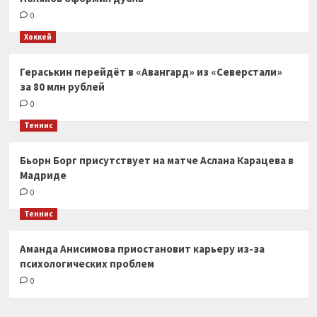
0
Хоккей
Гераськин перейдёт в «Авангард» из «Северстали»
за 80 млн рублей
0
Теннис
Бьорн Борг присутствует на матче Аслана Карацева в
Мадриде
0
Теннис
Аманда Анисимова приостановит карьеру из-за
психологических проблем
0