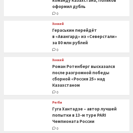
команду Казахстана, Поляков
оформил дубль
0
Хоккей
Гераськин перейдёт
в «Авангард» из «Северстали»
за 80 млн рублей
0
Хоккей
Роман Ротенберг высказался
после разгромной победы
сборной «Россия 25» над
Казахстаном
0
Регби
Гуга Хантадзе – автор лучшей
попытки в 13-м туре PARI
Чемпионата России
0