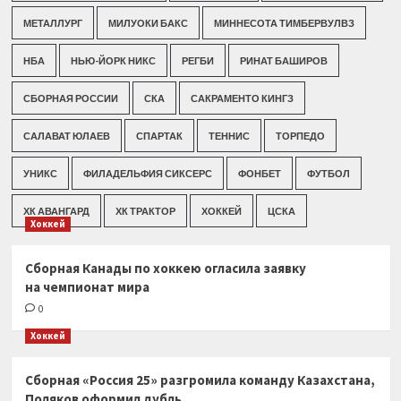
МЕТАЛЛУРГ
МИЛУОКИ БАКС
МИННЕСОТА ТИМБЕРВУЛВЗ
НБА
НЬЮ-ЙОРК НИКС
РЕГБИ
РИНАТ БАШИРОВ
СБОРНАЯ РОССИИ
СКА
САКРАМЕНТО КИНГЗ
САЛАВАТ ЮЛАЕВ
СПАРТАК
ТЕННИС
ТОРПЕДО
УНИКС
ФИЛАДЕЛЬФИЯ СИКСЕРС
ФОНБЕТ
ФУТБОЛ
ХК АВАНГАРД
ХК ТРАКТОР
ХОККЕЙ
ЦСКА
Хоккей
Сборная Канады по хоккею огласила заявку
на чемпионат мира
0
Хоккей
Сборная «Россия 25» разгромила команду Казахстана,
Поляков оформил дубль