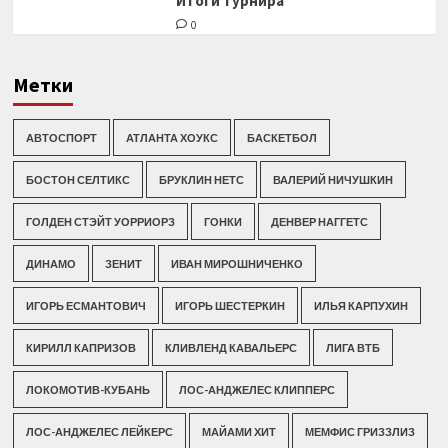
Итоги турнира
0
Метки
АВТОСПОРТ
АТЛАНТА ХОУКС
БАСКЕТБОЛ
БОСТОН СЕЛТИКС
БРУКЛИН НЕТС
ВАЛЕРИЙ НИЧУШКИН
ГОЛДЕН СТЭЙТ УОРРИОРЗ
ГОНКИ
ДЕНВЕР НАГГЕТС
ДИНАМО
ЗЕНИТ
ИВАН МИРОШНИЧЕНКО
ИГОРЬ ЕСМАНТОВИЧ
ИГОРЬ ШЕСТЕРКИН
ИЛЬЯ КАРПУХИН
КИРИЛЛ КАПРИЗОВ
КЛИВЛЕНД КАВАЛЬЕРС
ЛИГА ВТБ
ЛОКОМОТИВ-КУБАНЬ
ЛОС-АНДЖЕЛЕС КЛИППЕРС
ЛОС-АНДЖЕЛЕС ЛЕЙКЕРС
МАЙАМИ ХИТ
МЕМФИС ГРИЗЗЛИЗ