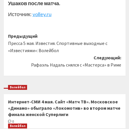
Ушаков после матча.
Источник:
volley.ru
Навигация
Предыдущий
Пресса 5 мая. Известия. Спортивные выходные с
записи
«Известиями»: Волейбол
Следующий:
Рафаэль Надаль снялся с «Мастерса» в Риме
Волейбол
Интернет-СМИ 4 мая. Сайт «Матч ТВ». Московское
«Динамо» обыграло «Локомотив» во втором матче
финала женской Суперлиги
0
Волейбол