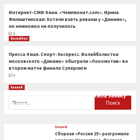
Интернет-СМИ 4 мая. «Чемпионат.com». Ирина
Филиштинская: Хотели взять реванш у «Динамо»,
но немножко не получилось
0
Волейбол
Пресса 4 мая. Спорт-Экспресс. Волейболистки
московского «Динамо» обыграли «Локомотив» во
втором матче финала Суперлиги
0
Хоккей
Сборная Канады по хоккею огласила заявку
Найти:
на чемпионат мира
0
Хоккей
Сборная «Россия 25» разгромила