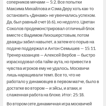
соперников мячами — 5:2. Все попытки
Максима Михайлова и Сэма Деру хоть как-то
остановить «Динамо» не увенчались успехом.
Да, был равный счет (6:6), но недолго. Цветан
Соколов продемонстрировал отличный блок
вместе с Вадимом Лихошерстовым, потом
дважды забил навылет, а затем его порыв на
подаче поддержал и Антон Семышев — 15:11.
Тренер казанцев — Алексей Вербов — быстро
израсходовал оба тайм-аута, но привести в
чувства игроков ему не удалось. Москвичи
лишь наращивали темп. Все то, что не
работало у динамовцев в первом матче, было в
достатке во втором — и эйсы, и атаки, и
слаженная работа на блоке. Итог: 25:18.
Во втором сете динамичная игра москвичей