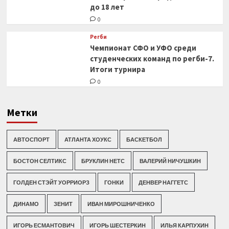
до 18 лет
0
Регби
Чемпионат СФО и УФО среди
студенческих команд по регби-7.
Итоги турнира
0
Метки
АВТОСПОРТ
АТЛАНТА ХОУКС
БАСКЕТБОЛ
БОСТОН СЕЛТИКС
БРУКЛИН НЕТС
ВАЛЕРИЙ НИЧУШКИН
ГОЛДЕН СТЭЙТ УОРРИОРЗ
ГОНКИ
ДЕНВЕР НАГГЕТС
ДИНАМО
ЗЕНИТ
ИВАН МИРОШНИЧЕНКО
ИГОРЬ ЕСМАНТОВИЧ
ИГОРЬ ШЕСТЕРКИН
ИЛЬЯ КАРПУХИН