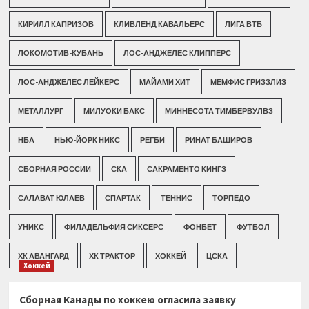
КИРИЛЛ КАПРИЗОВ
КЛИВЛЕНД КАВАЛЬЕРС
ЛИГА ВТБ
ЛОКОМОТИВ-КУБАНЬ
ЛОС-АНДЖЕЛЕС КЛИППЕРС
ЛОС-АНДЖЕЛЕС ЛЕЙКЕРС
МАЙАМИ ХИТ
МЕМФИС ГРИЗЗЛИЗ
МЕТАЛЛУРГ
МИЛУОКИ БАКС
МИННЕСОТА ТИМБЕРВУЛВЗ
НБА
НЬЮ-ЙОРК НИКС
РЕГБИ
РИНАТ БАШИРОВ
СБОРНАЯ РОССИИ
СКА
САКРАМЕНТО КИНГЗ
САЛАВАТ ЮЛАЕВ
СПАРТАК
ТЕННИС
ТОРПЕДО
УНИКС
ФИЛАДЕЛЬФИЯ СИКСЕРС
ФОНБЕТ
ФУТБОЛ
ХК АВАНГАРД
ХК ТРАКТОР
ХОККЕЙ
ЦСКА
Хоккей
Сборная Канады по хоккею огласила заявку