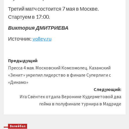
Третий матч состоится 7 мая в Москве.
Стартуем в 17:00.
Виктория ДМИТРИЕВА
Источник:
volley.ru
Навигация
Предыдущий
Пресса 4 мая. Московский Комсомолец. Казанский
записи
«Зенит» укрепил лидерство в финале Суперлиги с
«Динамо»
Следующий:
Ига Свёнтек отдала Веронике Кудерметовой два
гейма в полуфинале турнира в Мадриде
Волейбол