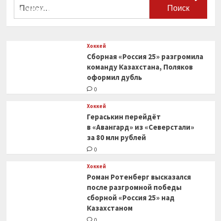
Найти:
на чемпионат мира
0
Хоккей
Сборная «Россия 25» разгромила
команду Казахстана, Поляков
оформил дубль
0
Хоккей
Гераськин перейдёт
в «Авангард» из «Северстали»
за 80 млн рублей
0
Хоккей
Роман Ротенберг высказался
после разгромной победы
сборной «Россия 25» над
Казахстаном
0