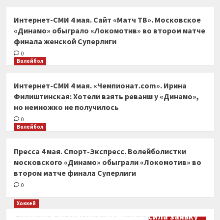
Интернет-СМИ 4 мая. Сайт «Матч ТВ». Московское
«Динамо» обыграло «Локомотив» во втором матче
финала женской Суперлиги
0
Волейбол
Интернет-СМИ 4 мая. «Чемпионат.com». Ирина
Филиштинская: Хотели взять реванш у «Динамо»,
но немножко не получилось
0
Волейбол
Пресса 4 мая. Спорт-Экспресс. Волейболистки
московского «Динамо» обыграли «Локомотив» во
втором матче финала Суперлиги
0
Хоккей
Сборная Канады по хоккею огласила заявку