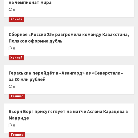
на чемпионат мира
0
Хоккей
Сборная «Россия 25» разгромила команду Казахстана,
Поляков оформил дубль
0
Хоккей
Гераськин перейдёт в «Авангард» из «Северстали»
за 80 млн рублей
0
Теннис
Бьорн Борг присутствует на матче Аслана Карацева в
Мадриде
0
Теннис