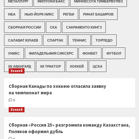
МЕТАЛЛУРГ
МИЛУОКИ БАКС
МИННЕСОТА ТИМБЕРВУЛВЗ
НБА
НЬЮ-ЙОРК НИКС
РЕГБИ
РИНАТ БАШИРОВ
СБОРНАЯ РОССИИ
СКА
САКРАМЕНТО КИНГЗ
САЛАВАТ ЮЛАЕВ
СПАРТАК
ТЕННИС
ТОРПЕДО
УНИКС
ФИЛАДЕЛЬФИЯ СИКСЕРС
ФОНБЕТ
ФУТБОЛ
ХК АВАНГАРД
ХК ТРАКТОР
ХОККЕЙ
ЦСКА
Хоккей
Сборная Канады по хоккею огласила заявку
на чемпионат мира
0
Хоккей
Сборная «Россия 25» разгромила команду Казахстана,
Поляков оформил дубль