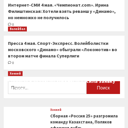
Интернет-СМИ 4 мая. «Чемпионат.com». Ирина
Филиштинская: Хотели взять реванш у «Динамо»,
но немножко не получилось
0
Волейбол
Пресса 4 мая. Спорт-Экспресс. Волейболистки
московского «Динамо» обыграли «Локомотив» во
втором матче финала Суперлиги
0
Хоккей
Сборная Канады по хоккею огласила заявку
Найти:
на чемпионат мира
0
Хоккей
Сборная «Россия 25» разгромила
команду Казахстана, Поляков
оформил дубль