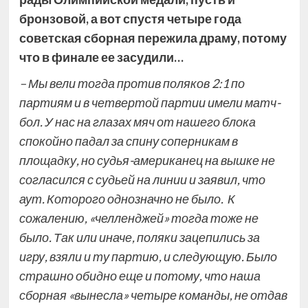
бронзовой, а вот спустя четыре года
советская сборная пережила драму, потому
что в финале ее засудили…
– Мы вели тогда против поляков 2:1 по
партиям и в четвертой партии имели матч-
бол. У нас на глазах мяч от нашего блока
спокойно падал за спину соперникам в
площадку, но судья-американец на вышке не
согласился с судьей на линии и заявил, что
аут. Которого однозначно не было. К
сожалению, «челленджей» тогда тоже не
было. Так или иначе, поляки зацепились за
игру, взяли и ту партию, и следующую. Было
страшно обидно еще и потому, что наша
сборная «вынесла» четыре команды, не отдав