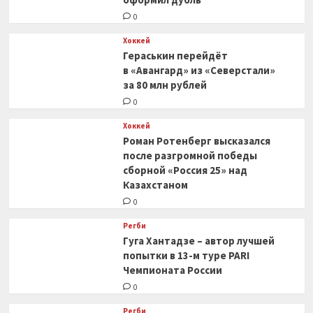
0
Хоккей
Гераськин перейдёт
в «Авангард» из «Северстали»
за 80 млн рублей
0
Хоккей
Роман Ротенберг высказался
после разгромной победы
сборной «Россия 25» над
Казахстаном
0
Регби
Гуга Хантадзе – автор лучшей
попытки в 13-м туре PARI
Чемпионата России
0
Регби