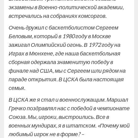
экзамены в Военно-политической академии,
встречались на собраниях комсоргов.
Очень дружил с баскетболистом Сергеем
Беловым, который в 1980 году в Москве
зажигал Олимпийский огонь. В 1972 году на
Играх в Мюнхене, где наша баскетбольная
сборная одержала знаменитую победу в
финале над США, мы с Сергеем шли рядом на
параде открытия. В ЦСКА была настоящая
семья.
В ЦСКА же я стал и военнослужащим. Маршал
Гречко поздравлял нас с победой в чемпионате
Союза. Мы, игроки, выстроились. Все в
военных мундирах, я в штатском. «Почему мой
любимый игрок не в форме? –