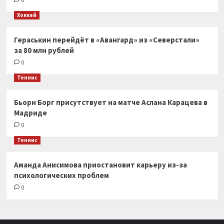
0
Хоккей
Гераськин перейдёт в «Авангард» из «Северстали»
за 80 млн рублей
0
Теннис
Бьорн Борг присутствует на матче Аслана Карацева в
Мадриде
0
Теннис
Аманда Анисимова приостановит карьеру из-за
психологических проблем
0