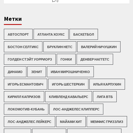
0
Метки
АВТОСПОРТ
АТЛАНТА ХОУКС
БАСКЕТБОЛ
БОСТОН СЕЛТИКС
БРУКЛИН НЕТС
ВАЛЕРИЙ НИЧУШКИН
ГОЛДЕН СТЭЙТ УОРРИОРЗ
ГОНКИ
ДЕНВЕР НАГГЕТС
ДИНАМО
ЗЕНИТ
ИВАН МИРОШНИЧЕНКО
ИГОРЬ ЕСМАНТОВИЧ
ИГОРЬ ШЕСТЕРКИН
ИЛЬЯ КАРПУХИН
КИРИЛЛ КАПРИЗОВ
КЛИВЛЕНД КАВАЛЬЕРС
ЛИГА ВТБ
ЛОКОМОТИВ-КУБАНЬ
ЛОС-АНДЖЕЛЕС КЛИППЕРС
ЛОС-АНДЖЕЛЕС ЛЕЙКЕРС
МАЙАМИ ХИТ
МЕМФИС ГРИЗЗЛИЗ