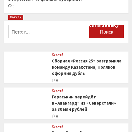
0
Хоккей
Сборная Канады по хоккею огласила заявку
Найти:
на чемпионат мира
0
Хоккей
Сборная «Россия 25» разгромила
команду Казахстана, Поляков
оформил дубль
0
Хоккей
Гераськин перейдёт
в «Авангард» из «Северстали»
за 80 млн рублей
0
Хоккей