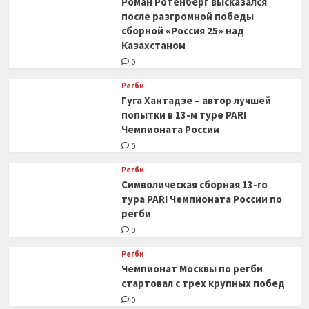
Роман Ротенберг высказался
после разгромной победы
сборной «Россия 25» над
Казахстаном
0
Регби
Гуга Хантадзе – автор лучшей
попытки в 13-м туре PARI
Чемпионата России
0
Регби
Символическая сборная 13-го
тура PARI Чемпионата России по
регби
0
Регби
Чемпионат Москвы по регби
стартовал с трех крупных побед
0