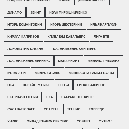
ГОЛДЕН СТЭЙТ УОРРИОРЗ
ГОНКИ
ДЕНВЕР НАГГЕТС
ДИНАМО
ЗЕНИТ
ИВАН МИРОШНИЧЕНКО
ИГОРЬ ЕСМАНТОВИЧ
ИГОРЬ ШЕСТЕРКИН
ИЛЬЯ КАРПУХИН
КИРИЛЛ КАПРИЗОВ
КЛИВЛЕНД КАВАЛЬЕРС
ЛИГА ВТБ
ЛОКОМОТИВ-КУБАНЬ
ЛОС-АНДЖЕЛЕС КЛИППЕРС
ЛОС-АНДЖЕЛЕС ЛЕЙКЕРС
МАЙАМИ ХИТ
МЕМФИС ГРИЗЗЛИЗ
МЕТАЛЛУРГ
МИЛУОКИ БАКС
МИННЕСОТА ТИМБЕРВУЛВЗ
НБА
НЬЮ-ЙОРК НИКС
РЕГБИ
РИНАТ БАШИРОВ
СБОРНАЯ РОССИИ
СКА
САКРАМЕНТО КИНГЗ
САЛАВАТ ЮЛАЕВ
СПАРТАК
ТЕННИС
ТОРПЕДО
УНИКС
ФИЛАДЕЛЬФИЯ СИКСЕРС
ФОНБЕТ
ФУТБОЛ