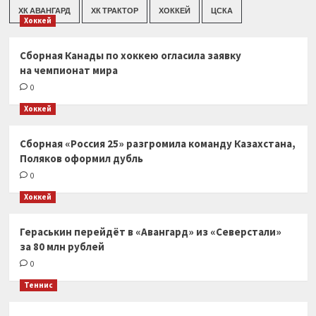
ХК АВАНГАРД
ХК ТРАКТОР
ХОККЕЙ
ЦСКА
Хоккей
Сборная Канады по хоккею огласила заявку
на чемпионат мира
0
Хоккей
Сборная «Россия 25» разгромила команду Казахстана,
Поляков оформил дубль
0
Хоккей
Гераськин перейдёт в «Авангард» из «Северстали»
за 80 млн рублей
0
Теннис