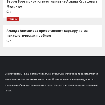
Бьорн Борг присутствует на матче Аслана Карацева в
Мадриде
0
Теннис
Аманда Анисимова приостановит карьеру из-за
психологических проблем
0
Все материалы на данном сайте взяты из открытых источников и предоставляются
исключительно в ознакомительных целях. Права на материалы принадлежат их
владельцам. Администрация сайта ответственности за содержание материала не
несет.