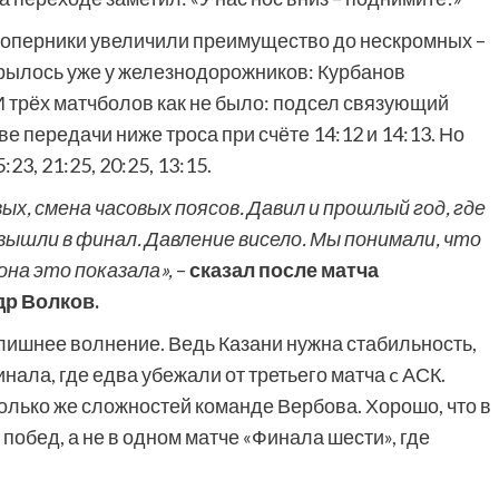
 соперники увеличили преимущество до нескромных –
ткрылось уже у железнодорожников: Курбанов
И трёх матчболов как не было: подсел связующий
 передачи ниже троса при счёте 14:12 и 14:13. Но
23, 21:25, 20:25, 13:15.
ых, смена часовых поясов. Давил и прошлый год, где
вышли в финал. Давление висело. Мы понимали, что
она это показала»,
–
сказал после матча
р Волков.
 лишнее волнение. Ведь Казани нужна стабильность,
нала, где едва убежали от третьего матча c АСК.
олько же сложностей команде Вербова. Хорошо, что в
побед, а не в одном матче «Финала шести», где