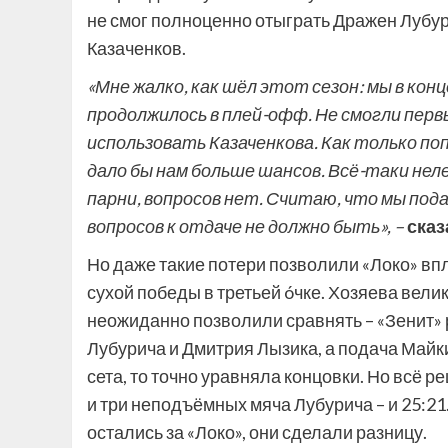
не смог полноценно отыграть Дражен Лубур
Казаченков.
«Мне жалко, как шёл этот сезон: мы в конц
продолжилось в плей-офф. Не смогли первы
использовать Казаченкова. Как только по
дало бы нам больше шансов. Всё-таки нел
парни, вопросов нет. Считаю, что мы под
вопросов к отдаче не должно быть», –
сказ
Но даже такие потери позволили «Локо» вп
сухой победы в третьей óчке. Хозяева вели
неожиданно позволили сравнять – «Зенит» р
Лубурича и Дмитрия Лызика, а подача Майк
сета, то точно уравняла концовки. Но всё 
и три неподъёмных мяча Лубурича – и 25:21.
остались за «Локо», они сделали разницу.