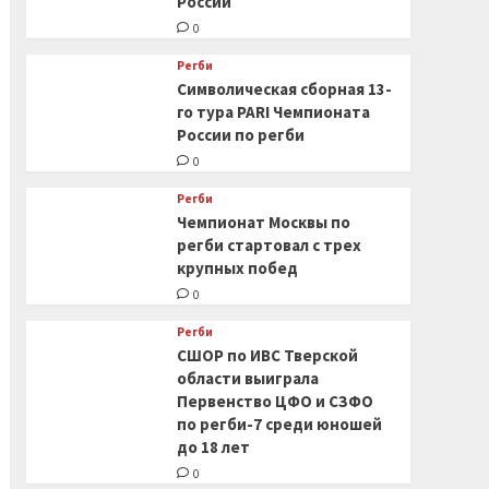
России
0
Регби
Символическая сборная 13-
го тура PARI Чемпионата
России по регби
0
Регби
Чемпионат Москвы по
регби стартовал с трех
крупных побед
0
Регби
СШОР по ИВС Тверской
области выиграла
Первенство ЦФО и СЗФО
по регби-7 среди юношей
до 18 лет
0