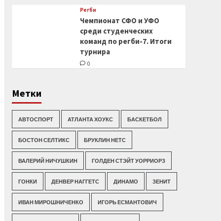
Регби
Чемпионат СФО и УФО
среди студенческих
команд по регби-7. Итоги
турнира
0
Метки
АВТОСПОРТ
АТЛАНТА ХОУКС
БАСКЕТБОЛ
БОСТОН СЕЛТИКС
БРУКЛИН НЕТС
ВАЛЕРИЙ НИЧУШКИН
ГОЛДЕН СТЭЙТ УОРРИОРЗ
ГОНКИ
ДЕНВЕР НАГГЕТС
ДИНАМО
ЗЕНИТ
ИВАН МИРОШНИЧЕНКО
ИГОРЬ ЕСМАНТОВИЧ