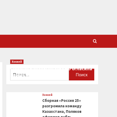
Хоккей
Сборная Канады по хоккею огласила
Найти:
заявку на чемпионат мира
0
Хоккей
Сборная «Россия 25»
разгромила команду
Казахстана, Поляков
оформил дубль