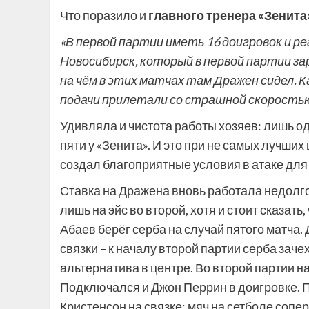
Что поразило и
главного тренера «Зенита
«В первой партии иметь 16 доигровок и ре
Новосибирск, который в первой партии за
на чём в этих матчах там Дражен сидел.
подачи прилетали со страшной скоростью
Удивляла и чистота работы хозяев: лишь о
пяти у «Зенита». И это при не самых лучших
создал благоприятные условия в атаке для
Ставка на Дражена вновь работала недолго:
лишь на эйс во второй, хотя и стоит сказать
Абаев берёг серба на случай пятого матча. 
связки – к началу второй партии серба зач
альтернатива в центре. Во второй партии н
Подключался и Джон Перрин в доигровке. П
Кристенсон на связке: мяч на сетболе соп