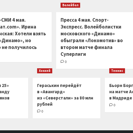
Волейбол
-СМИ 4 мая.
Пресса 4 мая. Спорт-
ат.com». Ирина
Экспресс. Волейболистки
ская: Хотели взять
московского «Динамо»
 «Динамо», но
обыграли «Локомотив» во
 не получилось
втором матче финала
Суперлиги
0
Хоккей
Теннис
 25»
Гераськин перейдёт
Бьорн Бор
анду
в «Авангард»
на матче А
ляков
из «Северстали» за 80 млн
в Мадриде
рублей
0
0