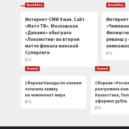
Волейбол
Волейбол
Интернет-СМИ 4 мая. Сайт
Интернет
«Матч ТВ». Московское
«Чемпион
«Динамо» обыграло
Филиштин
«Локомотив» во втором
реванш у
матче финала женской
немножко
Суперлиги
0
0
Хоккей
Хоккей
Сборная Канады по хоккею
Сборная «Россия
огласила заявку
разгромила ком
на чемпионат мира
Казахстана, По
оформил дубль
0
0