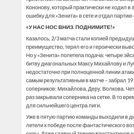
Кононову, который практически не ходил в
ошибку для «Зенита» в сете и отдал партию 
«У НАС НОС ВНИЗ. ПОДНИМИТЕ!»
Казалось, 2/3 матча стали копией предыду
преимущество, терял его и героически вывози
Но у «Зенита» полетела подача: четыре эй
битву диагональных Максу Михайлову и Лу
недостаточно при полноценной линии атаки
самым результативным в матче – забрал 19 
соперников: Михайлова, Деру, Волкова. Че
раз закрывали соперника на сетке. В то вре
для сильнейшего центра лиги.
Уже в пятую партию команды выходили в 
летели к победе после фантастического во
силы. Даже главный тренер Константинов на