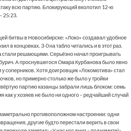
 атаку всю партию. Блокирующий вколотил 12-ю
– 25:23.
щей битвы в Новосибирске: «Локо» создавал удобное
л в концовках. 3-0 на табло читались и в этот раз.
са стали решающими. Серьёзно начал проигрывать
бурич. А проснувшегося Омара Курбанова было явно
 у соперников. Хотя доигровщик «Локомотива» стал
очков, но примерно столько же было у тройки
твёртую партию казанцы забрали лишь блоком: семь
мя как у хозяев не было ни одного – редчайший случай
диаметрально противоположном настроении: одни
звращения, другие будто перестали верить в свои
 переходе заметил: «У нас нос вниз – поднимите!»