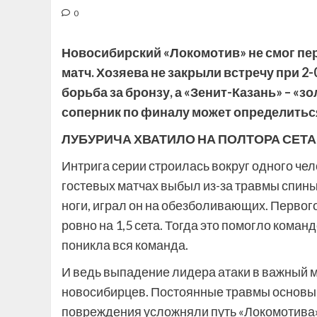
0
Новосибирский «Локомотив» не смог п
матч. Хозяева не закрыли встречу при 2
борьба за бронзу, а «Зенит-Казань» – «з
соперник по
финалу может определиться
ЛУБУРИЧА ХВАТИЛО НА ПОЛТОРА СЕТА
Интрига серии строилась вокруг одного че
гостевых матчах выбыл из-за травмы спины
ноги, играл он на обезболивающих. Первого
ровно на 1,5 сета. Тогда это помогло коман
поникла вся команда.
И ведь выпадение лидера атаки в важный м
новосибирцев. Постоянные травмы основы
повреждения усложняли путь «Локомотива»