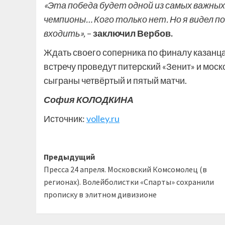
«Эта победа будет одной из самых важных
чемпионы… Кого только нет. Но я видел п
входить»,
–
заключил Вербов.
Ждать своего соперника по финалу казанцам
встречу проведут питерский «Зенит» и мос
сыграны четвёртый и пятый матчи.
София КОЛОДКИНА
Источник:
volley.ru
Навигация
Предыдущий
Пресса 24 апреля. Московский Комсомолец (в
записи
регионах). Волейболистки «Спарты» сохранили
прописку в элитном дивизионе