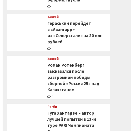
0
Хоккей
Гераськин перейдёт
в «Авангард»
из «Северстали» за 80 млн
рублей
0
Хоккей
Роман Ротенберг
высказался после
разгромной победы
сборной «Россия 25» над
Казахстаном
0
Регби
Гуга Хантадзе – автор
лучшей попытки в 13-м
туре PARI Чемпионата