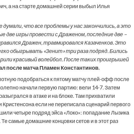
ич, а на старте домашней серии выбыл Илья
е думали, что все проблемы у нас закончились, а это
е две игры провести с Драженом, последние две –
правился Дражен, травмировался Казаченков. Это
егко обыгрывать «Зенит» три раза подряд. Бились
арили красивый волейбол. После таких проигрышей
ал после матча Пламен Константинов.
лотную подобраться к пятому матчу плей-офф после
колепно начали первую партию: вели 14-7. Затем
азыгрался в атаке и на блоке. Там прихватили
и Кристенсона если не переписала сценарий первого
решили четыре подряд эйса «Локо»: попадание Лызика
 Те самые домашние концовки сетов и в этот раз