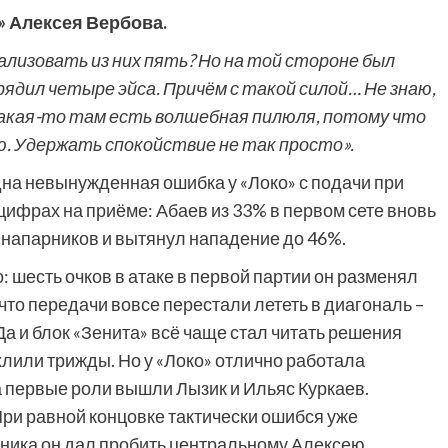
» Алексея Вербова.
ализовать из них пять? Но на той стороне был
рядил четыре эйса. Причём с такой силой… Не знаю,
 Какая-то там есть волшебная пилюля, потому что
. Удержать спокойствие не так просто».
дна невынужденная ошибка у «Локо» с подачи при
 цифрах на приёме: Абаев из 33% в первом сете вновь
 напарников и вытянул нападение до 46%.
 шесть очков в атаке в первой партии он разменял
, что передачи вовсе перестали лететь в диагональ –
Да и блок «Зенита» всё чаще стал читать решения
ехлили трижды. Но у «Локо» отлично работала
а первые роли вышли Лызик и Ильяс Куркаев.
ри равной концовке тактически ошибся уже
ерника он дал пробить центральному Алексею