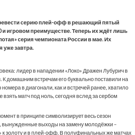
еревести серию плей-офф в решающий пятый
-0 и игровом преимуществе. Теперь их ждёт лишь
олотая» серия чемпионата России в мае. Их
 уже завтра.
ловека: лидер в нападении «Локо» Дражен Лубурич в
. К домашним встречам его буквально поставили на
 номера в диагонали, как и встречей ранее, хватило
де взять матч под ноль, сегодня вслед за сербом
омент в принципе символизирует весь сезон
, вынужденные выходы на замену молодёжки –
 к золоту и в плей-офф. В полуфинальных же матчах