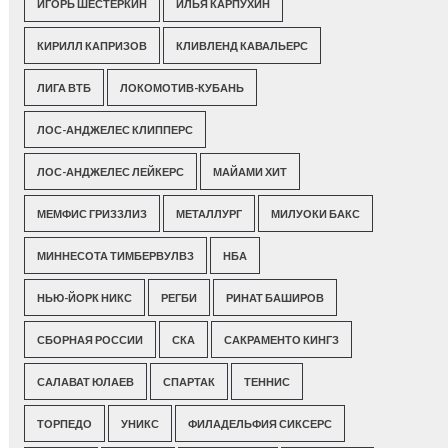
ИГОРЬ ШЕСТЕРКИН
ИЛЬЯ КАРПУХИН
КИРИЛЛ КАПРИЗОВ
КЛИВЛЕНД КАВАЛЬЕРС
ЛИГА ВТБ
ЛОКОМОТИВ-КУБАНЬ
ЛОС-АНДЖЕЛЕС КЛИППЕРС
ЛОС-АНДЖЕЛЕС ЛЕЙКЕРС
МАЙАМИ ХИТ
МЕМФИС ГРИЗЗЛИЗ
МЕТАЛЛУРГ
МИЛУОКИ БАКС
МИННЕСОТА ТИМБЕРВУЛВЗ
НБА
НЬЮ-ЙОРК НИКС
РЕГБИ
РИНАТ БАШИРОВ
СБОРНАЯ РОССИИ
СКА
САКРАМЕНТО КИНГЗ
САЛАВАТ ЮЛАЕВ
СПАРТАК
ТЕННИС
ТОРПЕДО
УНИКС
ФИЛАДЕЛЬФИЯ СИКСЕРС