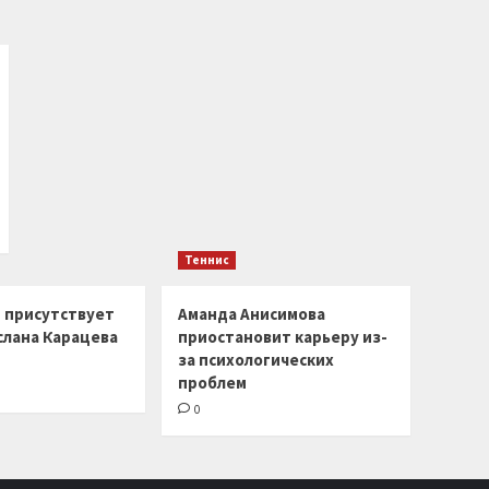
Теннис
г присутствует
Аманда Анисимова
слана Карацева
приостановит карьеру из-
за психологических
проблем
0