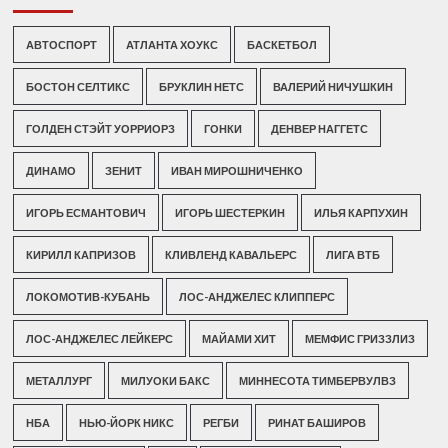
АВТОСПОРТ
АТЛАНТА ХОУКС
БАСКЕТБОЛ
БОСТОН СЕЛТИКС
БРУКЛИН НЕТС
ВАЛЕРИЙ НИЧУШКИН
ГОЛДЕН СТЭЙТ УОРРИОРЗ
ГОНКИ
ДЕНВЕР НАГГЕТС
ДИНАМО
ЗЕНИТ
ИВАН МИРОШНИЧЕНКО
ИГОРЬ ЕСМАНТОВИЧ
ИГОРЬ ШЕСТЕРКИН
ИЛЬЯ КАРПУХИН
КИРИЛЛ КАПРИЗОВ
КЛИВЛЕНД КАВАЛЬЕРС
ЛИГА ВТБ
ЛОКОМОТИВ-КУБАНЬ
ЛОС-АНДЖЕЛЕС КЛИППЕРС
ЛОС-АНДЖЕЛЕС ЛЕЙКЕРС
МАЙАМИ ХИТ
МЕМФИС ГРИЗЗЛИЗ
МЕТАЛЛУРГ
МИЛУОКИ БАКС
МИННЕСОТА ТИМБЕРВУЛВЗ
НБА
НЬЮ-ЙОРК НИКС
РЕГБИ
РИНАТ БАШИРОВ