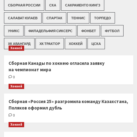
СБОРНАЯ РОССИИ
СКА
САКРАМЕНТО КИНГЗ
САЛАВАТ ЮЛАЕВ
СПАРТАК
ТЕННИС
ТОРПЕДО
УНИКС
ФИЛАДЕЛЬФИЯ СИКСЕРС
ФОНБЕТ
ФУТБОЛ
ХК АВАНГАРД
ХК ТРАКТОР
ХОККЕЙ
ЦСКА
Хоккей
Сборная Канады по хоккею огласила заявку
на чемпионат мира
0
Хоккей
Сборная «Россия 25» разгромила команду Казахстана,
Поляков оформил дубль
0
Хоккей