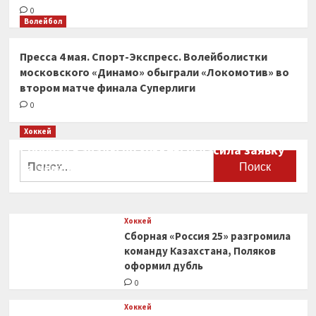
0
Волейбол
Пресса 4 мая. Спорт-Экспресс. Волейболистки
московского «Динамо» обыграли «Локомотив» во
втором матче финала Суперлиги
0
Хоккей
Сборная Канады по хоккею огласила заявку
Найти:
на чемпионат мира
0
Хоккей
Сборная «Россия 25» разгромила
команду Казахстана, Поляков
оформил дубль
0
Хоккей