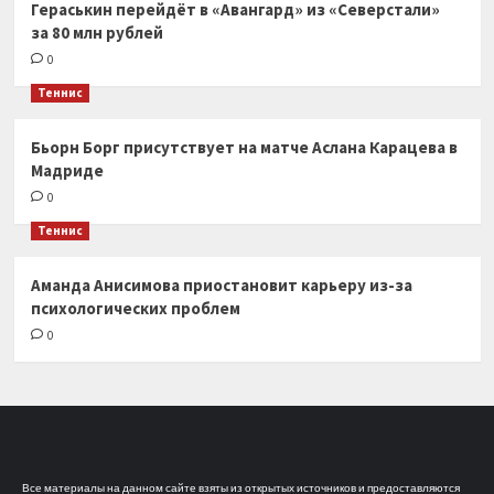
Гераськин перейдёт в «Авангард» из «Северстали»
за 80 млн рублей
0
Теннис
Бьорн Борг присутствует на матче Аслана Карацева в
Мадриде
0
Теннис
Аманда Анисимова приостановит карьеру из-за
психологических проблем
0
Все материалы на данном сайте взяты из открытых источников и предоставляются