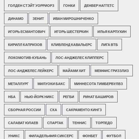
ГОЛДЕН СТЭЙТ УОРРИОРЗ
ГОНКИ
ДЕНВЕР НАГГЕТС
ДИНАМО
ЗЕНИТ
ИВАН МИРОШНИЧЕНКО
ИГОРЬ ЕСМАНТОВИЧ
ИГОРЬ ШЕСТЕРКИН
ИЛЬЯ КАРПУХИН
КИРИЛЛ КАПРИЗОВ
КЛИВЛЕНД КАВАЛЬЕРС
ЛИГА ВТБ
ЛОКОМОТИВ-КУБАНЬ
ЛОС-АНДЖЕЛЕС КЛИППЕРС
ЛОС-АНДЖЕЛЕС ЛЕЙКЕРС
МАЙАМИ ХИТ
МЕМФИС ГРИЗЗЛИЗ
МЕТАЛЛУРГ
МИЛУОКИ БАКС
МИННЕСОТА ТИМБЕРВУЛВЗ
НБА
НЬЮ-ЙОРК НИКС
РЕГБИ
РИНАТ БАШИРОВ
СБОРНАЯ РОССИИ
СКА
САКРАМЕНТО КИНГЗ
САЛАВАТ ЮЛАЕВ
СПАРТАК
ТЕННИС
ТОРПЕДО
УНИКС
ФИЛАДЕЛЬФИЯ СИКСЕРС
ФОНБЕТ
ФУТБОЛ