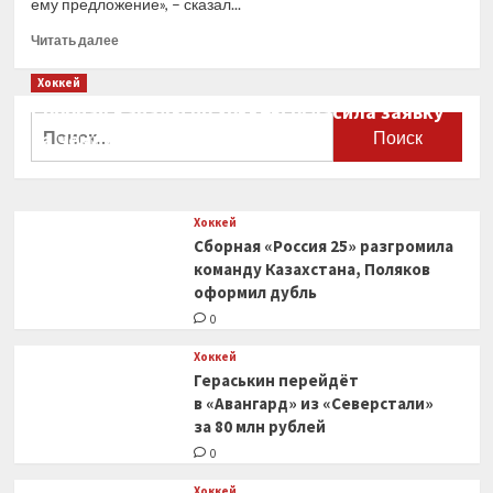
ему предложение», – сказал...
Прочитать
Читать далее
больше
о
Хоккей
«Ак
Сборная Канады по хоккею огласила заявку
Барс»
Найти:
на чемпионат мира
предложил
Билялетдинову
0
новый
контракт
Хоккей
Сборная «Россия 25» разгромила
команду Казахстана, Поляков
оформил дубль
0
Хоккей
Гераськин перейдёт
в «Авангард» из «Северстали»
за 80 млн рублей
0
Хоккей