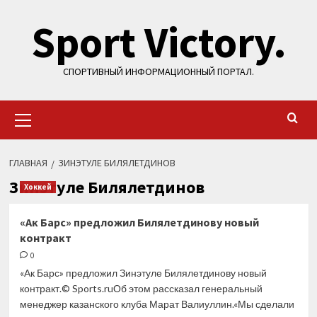
Перейти
Sport Victory.
к
содержимому
СПОРТИВНЫЙ ИНФОРМАЦИОННЫЙ ПОРТАЛ.
Основное
меню
ГЛАВНАЯ
ЗИНЭТУЛЕ БИЛЯЛЕТДИНОВ
Зинэтуле Билялетдинов
Хоккей
«Ак Барс» предложил Билялетдинову новый
контракт
0
«Ак Барс» предложил Зинэтуле Билялетдинову новый
контракт.© Sports.ruОб этом рассказал генеральный
менеджер казанского клуба Марат Валиуллин.«Мы сделали