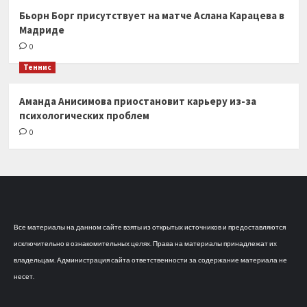
Бьорн Борг присутствует на матче Аслана Карацева в
Мадриде
0
Теннис
Аманда Анисимова приостановит карьеру из-за
психологических проблем
0
Все материалы на данном сайте взяты из открытых источников и предоставляются
исключительно в ознакомительных целях. Права на материалы принадлежат их
владельцам. Администрация сайта ответственности за содержание материала не
несет.