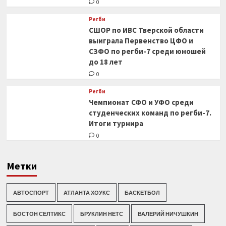
0
Регби
СШОР по ИВС Тверской области
выиграла Первенство ЦФО и
СЗФО по регби-7 среди юношей
до 18 лет
0
Регби
Чемпионат СФО и УФО среди
студенческих команд по регби-7.
Итоги турнира
0
Метки
АВТОСПОРТ
АТЛАНТА ХОУКС
БАСКЕТБОЛ
БОСТОН СЕЛТИКС
БРУКЛИН НЕТС
ВАЛЕРИЙ НИЧУШКИН