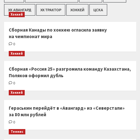
ХК АВАНГАРД
ХК ТРАКТОР
ХОККЕЙ
ЦСКА
Хоккей
Сборная Канады по хоккею огласила заявку
на чемпионат мира
0
Хоккей
Сборная «Россия 25» разгромила команду Казахстана,
Поляков оформил дубль
0
Хоккей
Гераськин перейдёт в «Авангард» из «Северстали»
за 80 млн рублей
0
Теннис