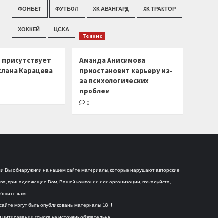
ФОНБЕТ
ФУТБОЛ
ХК АВАНГАРД
ХК ТРАКТОР
ХОККЕЙ
ЦСКА
Теннис
г присутствует
Аманда Анисимова
слана Карацева
приостановит карьеру из-
за психологических
проблем
0
и Вы обнаружили на нашем сайте материалы, которые нарушают авторские
ва, принадлежащие Вам, Вашей компании или организации, пожалуйста,
бщите нам.
сайте могут быть опубликованы материалы 18+!
 цитировании ссылка на источник обязательна.