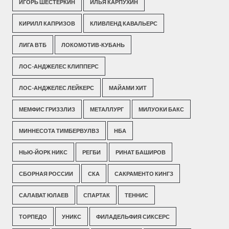
ИГОРЬ ШЕСТЕРКИН
ИЛЬЯ КАРПУХИН
КИРИЛЛ КАПРИЗОВ
КЛИВЛЕНД КАВАЛЬЕРС
ЛИГА ВТБ
ЛОКОМОТИВ-КУБАНЬ
ЛОС-АНДЖЕЛЕС КЛИППЕРС
ЛОС-АНДЖЕЛЕС ЛЕЙКЕРС
МАЙАМИ ХИТ
МЕМФИС ГРИЗЗЛИЗ
МЕТАЛЛУРГ
МИЛУОКИ БАКС
МИННЕСОТА ТИМБЕРВУЛВЗ
НБА
НЬЮ-ЙОРК НИКС
РЕГБИ
РИНАТ БАШИРОВ
СБОРНАЯ РОССИИ
СКА
САКРАМЕНТО КИНГЗ
САЛАВАТ ЮЛАЕВ
СПАРТАК
ТЕННИС
ТОРПЕДО
УНИКС
ФИЛАДЕЛЬФИЯ СИКСЕРС