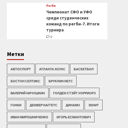
Регби
Чемпионат СФО и УФО
среди студенческих
команд по регби-7. Итоги
турнира
0
Метки
АВТОСПОРТ
АТЛАНТА ХОУКС
БАСКЕТБОЛ
БОСТОН СЕЛТИКС
БРУКЛИН НЕТС
ВАЛЕРИЙ НИЧУШКИН
ГОЛДЕН СТЭЙТ УОРРИОРЗ
ГОНКИ
ДЕНВЕР НАГГЕТС
ДИНАМО
ЗЕНИТ
ИВАН МИРОШНИЧЕНКО
ИГОРЬ ЕСМАНТОВИЧ