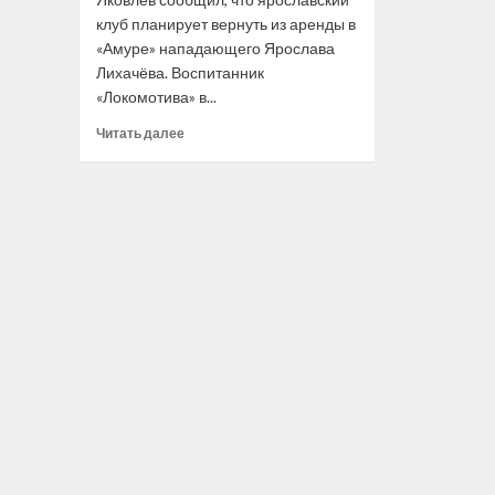
клуб планирует вернуть из аренды в
«Амуре» нападающего Ярослава
Лихачёва. Воспитанник
«Локомотива» в...
Прочитать
Читать далее
больше
о
«Локомотив»
вернёт
из аренды
в «Амуре»
нападающего
Лихачёва