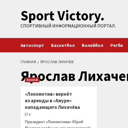
Перейти
Sport Victory.
к
содержимому
СПОРТИВНЫЙ ИНФОРМАЦИОННЫЙ ПОРТАЛ.
Автоспорт
Баскетбол
Волейбол
Регби
ГЛАВНАЯ
ЯРОСЛАВ ЛИХАЧЕВ
Ярослав Лихаче
Хоккей
«Локомотив» вернёт
из аренды в «Амуре»
нападающего Лихачёва
0
Президент «Локомотива» Юрий
Яковлев сообщил, что ярославский