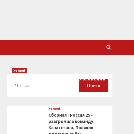
Хоккей
Сборная Канады по хоккею огласила
Найти:
заявку на чемпионат мира
0
Хоккей
Сборная «Россия 25»
разгромила команду
Казахстана, Поляков
оформил дубль