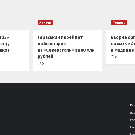
Хоккей
Теннис
 25»
Гераськин перейдёт
Бьорн Бор
анду
в «Авангард»
на матче А
ляков
из «Северстали» за 80 млн
в Мадриде
рублей
0
0
Есл
пра
соо
На 
При