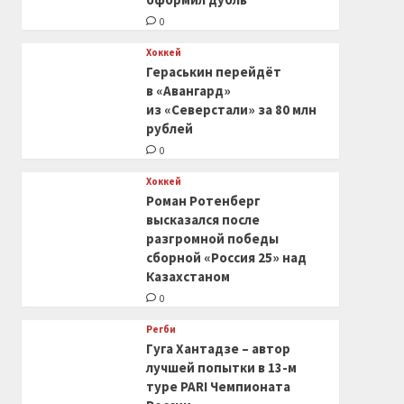
0
Хоккей
Гераськин перейдёт
в «Авангард»
из «Северстали» за 80 млн
рублей
0
Хоккей
Роман Ротенберг
высказался после
разгромной победы
сборной «Россия 25» над
Казахстаном
0
Регби
Гуга Хантадзе – автор
лучшей попытки в 13-м
туре PARI Чемпионата