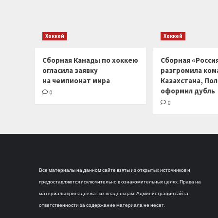
Хоккей
Хоккей
Сборная Канады по хоккею
Сборная «Россия
огласила заявку
разгромила ком
на чемпионат мира
Казахстана, По
оформил дубль
0
0
Все материалы на данном сайте взяты из открытых источников и
предоставляются исключительно в ознакомительных целях. Права на
материалы принадлежат их владельцам. Администрация сайта
ответственности за содержание материала не несет.