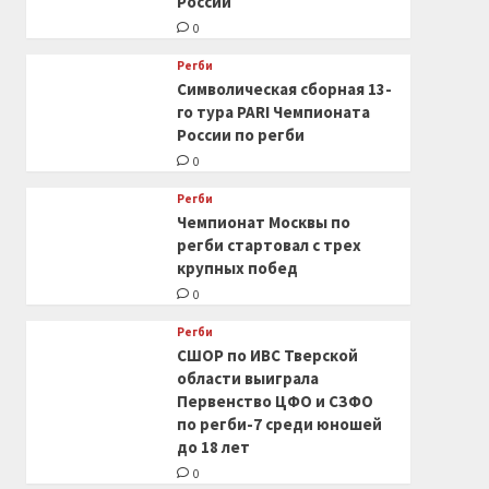
России
0
Регби
Символическая сборная 13-
го тура PARI Чемпионата
России по регби
0
Регби
Чемпионат Москвы по
регби стартовал с трех
крупных побед
0
Регби
СШОР по ИВС Тверской
области выиграла
Первенство ЦФО и СЗФО
по регби-7 среди юношей
до 18 лет
0