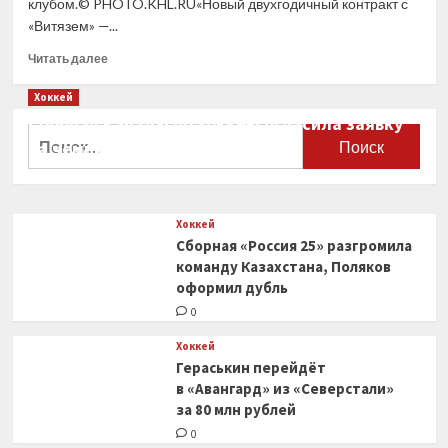
клубом.© PHOTO.KHL.RU«Новый двухгодичный контракт с
«Витязем» —...
Прочитать
Читать далее
больше
о
Хоккей
Лидеры
Сборная Канады по хоккею огласила заявку
«Витязя»
Найти:
на чемпионат мира
прокомментировали
продление
0
контрактов
с командой
Хоккей
Сборная «Россия 25» разгромила
команду Казахстана, Поляков
оформил дубль
0
Хоккей
Гераськин перейдёт
в «Авангард» из «Северстали»
за 80 млн рублей
0