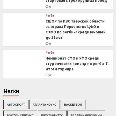
стартовал с трех крупных побед
0
Регби
СШОР по ИВС Тверской области
выиграла Первенство ЦФО и
СЗФО по регби-7 среди юношей
до 18 лет
0
Регби
Чемпионат СФО и УФО среди
студенческих команд по регби-7.
Итоги турнира
0
Метки
АВТОСПОРТ
АТЛАНТА ХОУКС
БАСКЕТБОЛ
БОСТОН СЕЛТИКС
БРУКЛИН НЕТС
ВАЛЕРИЙ НИЧУШКИН