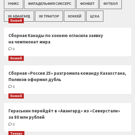
УНИКС
ФИЛАДЕЛЬФИЯ СИКСЕРС
ФОНБЕТ
ФУТБОЛ
ХК АВАНГАРД
ХК ТРАКТОР
ХОККЕЙ
ЦСКА
Хоккей
Сборная Канады по хоккею огласила заявку
на чемпионат мира
0
Хоккей
Сборная «Россия 25» разгромила команду Казахстана,
Поляков оформил дубль
0
Хоккей
Гераськин перейдёт в «Авангард» из «Северстали»
за 80 млн рублей
0
Теннис