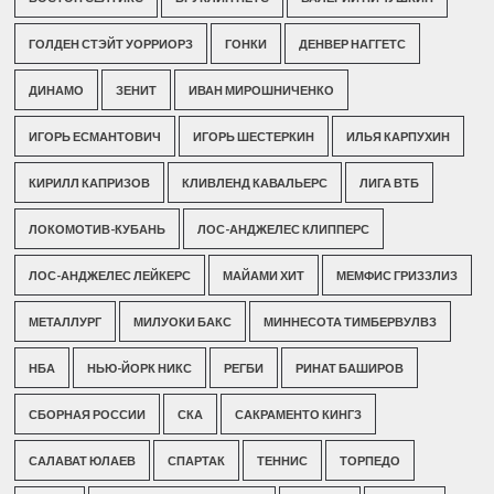
ГОЛДЕН СТЭЙТ УОРРИОРЗ
ГОНКИ
ДЕНВЕР НАГГЕТС
ДИНАМО
ЗЕНИТ
ИВАН МИРОШНИЧЕНКО
ИГОРЬ ЕСМАНТОВИЧ
ИГОРЬ ШЕСТЕРКИН
ИЛЬЯ КАРПУХИН
КИРИЛЛ КАПРИЗОВ
КЛИВЛЕНД КАВАЛЬЕРС
ЛИГА ВТБ
ЛОКОМОТИВ-КУБАНЬ
ЛОС-АНДЖЕЛЕС КЛИППЕРС
ЛОС-АНДЖЕЛЕС ЛЕЙКЕРС
МАЙАМИ ХИТ
МЕМФИС ГРИЗЗЛИЗ
МЕТАЛЛУРГ
МИЛУОКИ БАКС
МИННЕСОТА ТИМБЕРВУЛВЗ
НБА
НЬЮ-ЙОРК НИКС
РЕГБИ
РИНАТ БАШИРОВ
СБОРНАЯ РОССИИ
СКА
САКРАМЕНТО КИНГЗ
САЛАВАТ ЮЛАЕВ
СПАРТАК
ТЕННИС
ТОРПЕДО