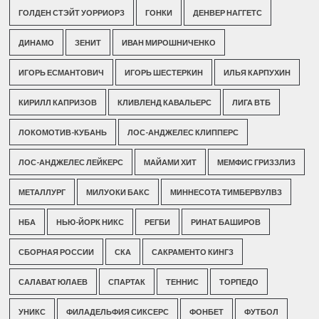
ГОЛДЕН СТЭЙТ УОРРИОРЗ
ГОНКИ
ДЕНВЕР НАГГЕТС
ДИНАМО
ЗЕНИТ
ИВАН МИРОШНИЧЕНКО
ИГОРЬ ЕСМАНТОВИЧ
ИГОРЬ ШЕСТЕРКИН
ИЛЬЯ КАРПУХИН
КИРИЛЛ КАПРИЗОВ
КЛИВЛЕНД КАВАЛЬЕРС
ЛИГА ВТБ
ЛОКОМОТИВ-КУБАНЬ
ЛОС-АНДЖЕЛЕС КЛИППЕРС
ЛОС-АНДЖЕЛЕС ЛЕЙКЕРС
МАЙАМИ ХИТ
МЕМФИС ГРИЗЗЛИЗ
МЕТАЛЛУРГ
МИЛУОКИ БАКС
МИННЕСОТА ТИМБЕРВУЛВЗ
НБА
НЬЮ-ЙОРК НИКС
РЕГБИ
РИНАТ БАШИРОВ
СБОРНАЯ РОССИИ
СКА
САКРАМЕНТО КИНГЗ
САЛАВАТ ЮЛАЕВ
СПАРТАК
ТЕННИС
ТОРПЕДО
УНИКС
ФИЛАДЕЛЬФИЯ СИКСЕРС
ФОНБЕТ
ФУТБОЛ