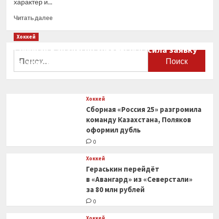
характер и...
Прочитать
Читать далее
больше
о
Хоккей
«Сочи»
Сборная Канады по хоккею огласила заявку
продлил
Найти:
на чемпионат мира
контракт
с защитником
0
Вадимом
Кудако
Хоккей
Сборная «Россия 25» разгромила
команду Казахстана, Поляков
оформил дубль
0
Хоккей
Гераськин перейдёт
в «Авангард» из «Северстали»
за 80 млн рублей
0
Хоккей