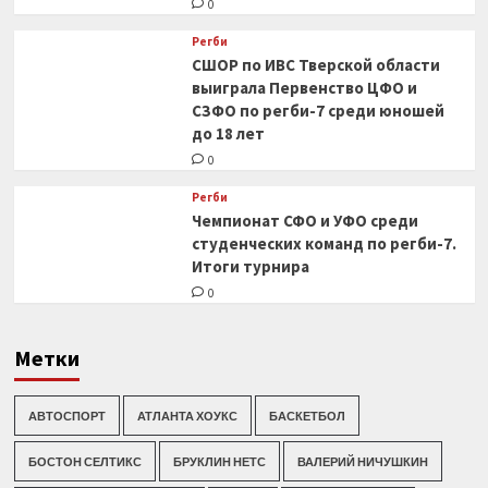
0
Регби
СШОР по ИВС Тверской области
выиграла Первенство ЦФО и
СЗФО по регби-7 среди юношей
до 18 лет
0
Регби
Чемпионат СФО и УФО среди
студенческих команд по регби-7.
Итоги турнира
0
Метки
АВТОСПОРТ
АТЛАНТА ХОУКС
БАСКЕТБОЛ
БОСТОН СЕЛТИКС
БРУКЛИН НЕТС
ВАЛЕРИЙ НИЧУШКИН