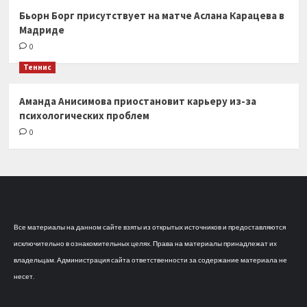
Бьорн Борг присутствует на матче Аслана Карацева в
Мадриде
0
Теннис
Аманда Анисимова приостановит карьеру из-за
психологических проблем
0
Все материалы на данном сайте взяты из открытых источников и предоставляются
исключительно в ознакомительных целях. Права на материалы принадлежат их
владельцам. Администрация сайта ответственности за содержание материала не
несет.