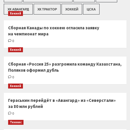
ХК АВАНГАРД
ХК ТРАКТОР
ХОККЕЙ
ЦСКА
Хоккей
Сборная Канады по хоккею огласила заявку
на чемпионат мира
0
Хоккей
Сборная «Россия 25» разгромила команду Казахстана,
Поляков оформил дубль
0
Хоккей
Гераськин перейдёт в «Авангард» из «Северстали»
за 80 млн рублей
0
Теннис