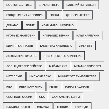
БОСТОН СЕЛТИКС
БРУКЛИН НЕТС
ВАЛЕРИЙ НИЧУШКИН
ГОЛДЕН СТЭЙТ УОРРИОРЗ
ГОНКИ
ДЕНВЕР НАГГЕТС
ДИНАМО
ЗЕНИТ
ИВАН МИРОШНИЧЕНКО
ИГОРЬ ЕСМАНТОВИЧ
ИГОРЬ ШЕСТЕРКИН
ИЛЬЯ КАРПУХИН
КИРИЛЛ КАПРИЗОВ
КЛИВЛЕНД КАВАЛЬЕРС
ЛИГА ВТБ
ЛОКОМОТИВ-КУБАНЬ
ЛОС-АНДЖЕЛЕС КЛИППЕРС
ЛОС-АНДЖЕЛЕС ЛЕЙКЕРС
МАЙАМИ ХИТ
МЕМФИС ГРИЗЗЛИЗ
МЕТАЛЛУРГ
МИЛУОКИ БАКС
МИННЕСОТА ТИМБЕРВУЛВЗ
НБА
НЬЮ-ЙОРК НИКС
РЕГБИ
РИНАТ БАШИРОВ
СБОРНАЯ РОССИИ
СКА
САКРАМЕНТО КИНГЗ
САЛАВАТ ЮЛАЕВ
СПАРТАК
ТЕННИС
ТОРПЕДО