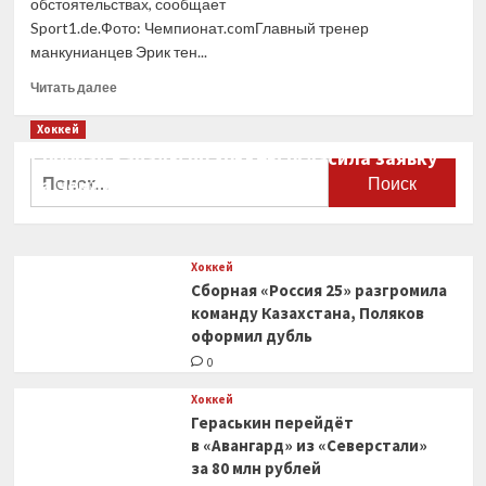
обстоятельствах, сообщает
Sport1.de.Фото: Чемпионат.comГлавный тренер
манкунианцев Эрик тен...
Прочитать
Читать далее
больше
о
Хоккей
«Манчестер
Сборная Канады по хоккею огласила заявку
Юнайтед»
Найти:
на чемпионат мира
не будет
продавать
0
Каземиро,
несмотря
Хоккей
на интерес
Сборная «Россия 25» разгромила
со стороны
«Баварии»
команду Казахстана, Поляков
оформил дубль
0
Хоккей
Гераськин перейдёт
в «Авангард» из «Северстали»
за 80 млн рублей