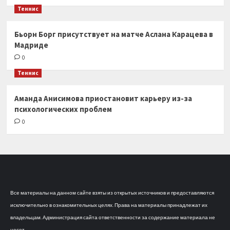
Теннис
Бьорн Борг присутствует на матче Аслана Карацева в
Мадриде
0
Теннис
Аманда Анисимова приостановит карьеру из-за
психологических проблем
0
Все материалы на данном сайте взяты из открытых источников и предоставляются
исключительно в ознакомительных целях. Права на материалы принадлежат их
владельцам. Администрация сайта ответственности за содержание материала не
несет.