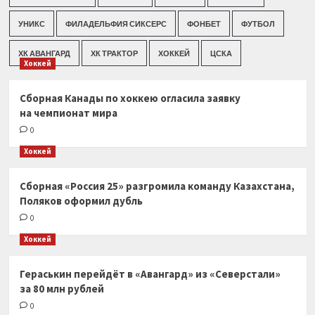
УНИКС
ФИЛАДЕЛЬФИЯ СИКСЕРС
ФОНБЕТ
ФУТБОЛ
ХК АВАНГАРД
ХК ТРАКТОР
ХОККЕЙ
ЦСКА
Хоккей
Сборная Канады по хоккею огласила заявку
на чемпионат мира
0
Хоккей
Сборная «Россия 25» разгромила команду Казахстана,
Поляков оформил дубль
0
Хоккей
Гераськин перейдёт в «Авангард» из «Северстали»
за 80 млн рублей
0