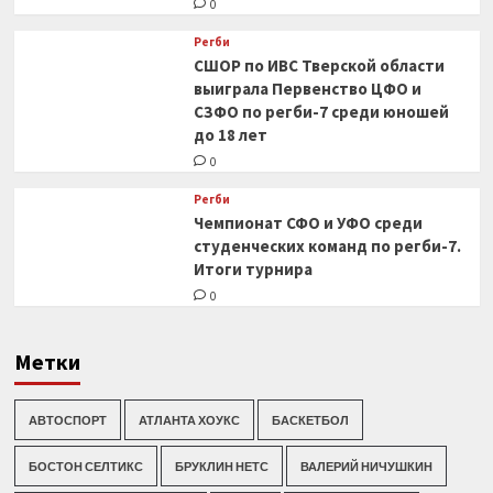
0
Регби
СШОР по ИВС Тверской области
выиграла Первенство ЦФО и
СЗФО по регби-7 среди юношей
до 18 лет
0
Регби
Чемпионат СФО и УФО среди
студенческих команд по регби-7.
Итоги турнира
0
Метки
АВТОСПОРТ
АТЛАНТА ХОУКС
БАСКЕТБОЛ
БОСТОН СЕЛТИКС
БРУКЛИН НЕТС
ВАЛЕРИЙ НИЧУШКИН