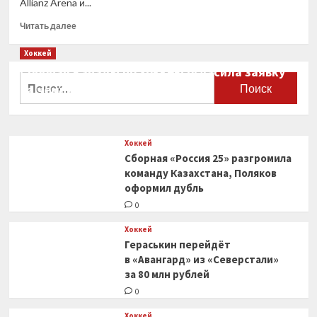
Allianz Arena и...
Прочитать
Читать далее
больше
о
Хоккей
Bild:
Сборная Канады по хоккею огласила заявку
в ФРГ
Найти:
на чемпионат мира
следователи
провели
0
обыски
у ФК «Бавария»
Хоккей
в рамках
Сборная «Россия 25» разгромила
дела
Усманова
команду Казахстана, Поляков
оформил дубль
0
Хоккей
Гераськин перейдёт
в «Авангард» из «Северстали»
за 80 млн рублей
0
Хоккей