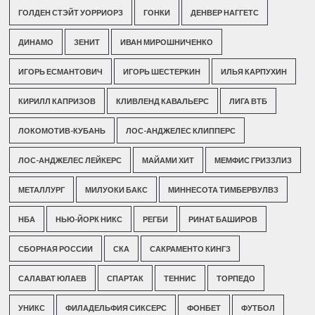
ГОЛДЕН СТЭЙТ УОРРИОРЗ
ГОНКИ
ДЕНВЕР НАГГЕТС
ДИНАМО
ЗЕНИТ
ИВАН МИРОШНИЧЕНКО
ИГОРЬ ЕСМАНТОВИЧ
ИГОРЬ ШЕСТЕРКИН
ИЛЬЯ КАРПУХИН
КИРИЛЛ КАПРИЗОВ
КЛИВЛЕНД КАВАЛЬЕРС
ЛИГА ВТБ
ЛОКОМОТИВ-КУБАНЬ
ЛОС-АНДЖЕЛЕС КЛИППЕРС
ЛОС-АНДЖЕЛЕС ЛЕЙКЕРС
МАЙАМИ ХИТ
МЕМФИС ГРИЗЗЛИЗ
МЕТАЛЛУРГ
МИЛУОКИ БАКС
МИННЕСОТА ТИМБЕРВУЛВЗ
НБА
НЬЮ-ЙОРК НИКС
РЕГБИ
РИНАТ БАШИРОВ
СБОРНАЯ РОССИИ
СКА
САКРАМЕНТО КИНГЗ
САЛАВАТ ЮЛАЕВ
СПАРТАК
ТЕННИС
ТОРПЕДО
УНИКС
ФИЛАДЕЛЬФИЯ СИКСЕРС
ФОНБЕТ
ФУТБОЛ