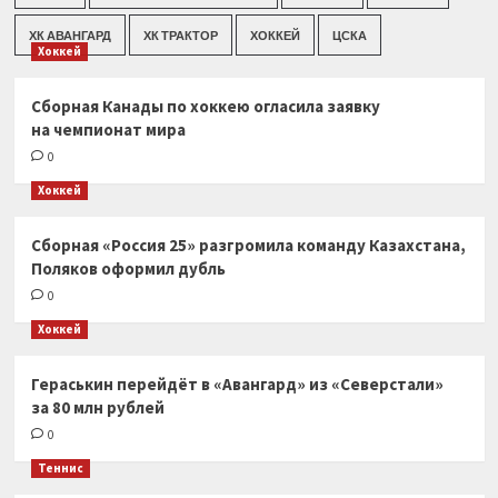
ХК АВАНГАРД
ХК ТРАКТОР
ХОККЕЙ
ЦСКА
Хоккей
Сборная Канады по хоккею огласила заявку
на чемпионат мира
0
Хоккей
Сборная «Россия 25» разгромила команду Казахстана,
Поляков оформил дубль
0
Хоккей
Гераськин перейдёт в «Авангард» из «Северстали»
за 80 млн рублей
0
Теннис