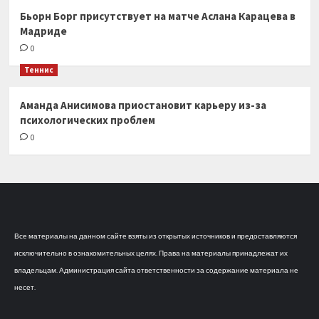
Бьорн Борг присутствует на матче Аслана Карацева в
Мадриде
0
Теннис
Аманда Анисимова приостановит карьеру из-за
психологических проблем
0
Все материалы на данном сайте взяты из открытых источников и предоставляются
исключительно в ознакомительных целях. Права на материалы принадлежат их
владельцам. Администрация сайта ответственности за содержание материала не
несет.