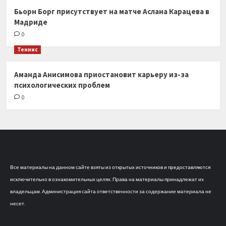
Бьорн Борг присутствует на матче Аслана Карацева в
Мадриде
0
Теннис
Аманда Анисимова приостановит карьеру из-за
психологических проблем
0
Все материалы на данном сайте взяты из открытых источников и предоставляются
исключительно в ознакомительных целях. Права на материалы принадлежат их
владельцам. Администрация сайта ответственности за содержание материала не
несет.