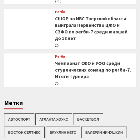
0
Регби
СШОР по ИВС Тверской области
выиграла Первенство ЦФО и
СЗФО по регби-7 среди юношей
до 18 лет
0
Регби
Чемпионат СФО и УФО среди
студенческих команд по регби-7.
Итоги турнира
0
Метки
АВТОСПОРТ
АТЛАНТА ХОУКС
БАСКЕТБОЛ
БОСТОН СЕЛТИКС
БРУКЛИН НЕТС
ВАЛЕРИЙ НИЧУШКИН