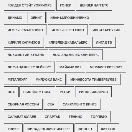
ГОЛДЕН СТЭЙТ УОРРИОРЗ
ГОНКИ
ДЕНВЕР НАГГЕТС
ДИНАМО
ЗЕНИТ
ИВАН МИРОШНИЧЕНКО
ИГОРЬ ЕСМАНТОВИЧ
ИГОРЬ ШЕСТЕРКИН
ИЛЬЯ КАРПУХИН
КИРИЛЛ КАПРИЗОВ
КЛИВЛЕНД КАВАЛЬЕРС
ЛИГА ВТБ
ЛОКОМОТИВ-КУБАНЬ
ЛОС-АНДЖЕЛЕС КЛИППЕРС
ЛОС-АНДЖЕЛЕС ЛЕЙКЕРС
МАЙАМИ ХИТ
МЕМФИС ГРИЗЗЛИЗ
МЕТАЛЛУРГ
МИЛУОКИ БАКС
МИННЕСОТА ТИМБЕРВУЛВЗ
НБА
НЬЮ-ЙОРК НИКС
РЕГБИ
РИНАТ БАШИРОВ
СБОРНАЯ РОССИИ
СКА
САКРАМЕНТО КИНГЗ
САЛАВАТ ЮЛАЕВ
СПАРТАК
ТЕННИС
ТОРПЕДО
УНИКС
ФИЛАДЕЛЬФИЯ СИКСЕРС
ФОНБЕТ
ФУТБОЛ