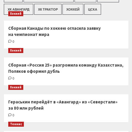
ХК АВАНГАРД
ХК ТРАКТОР
ХОККЕЙ
ЦСКА
Хоккей
Сборная Канады по хоккею огласила заявку
на чемпионат мира
0
Хоккей
Сборная «Россия 25» разгромила команду Казахстана,
Поляков оформил дубль
0
Хоккей
Гераськин перейдёт в «Авангард» из «Северстали»
за 80 млн рублей
0
Теннис