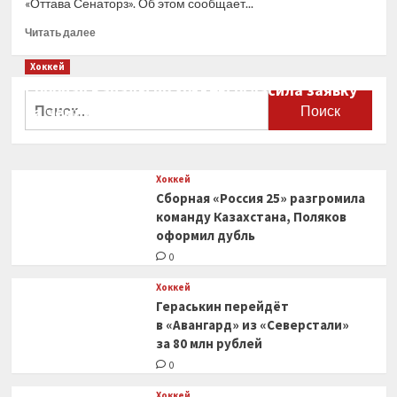
«Оттава Сенаторз». Об этом сообщает...
Прочитать
Читать далее
больше
о
Хоккей
Музыкант
Сборная Канады по хоккею огласила заявку
Snoop
Найти:
на чемпионат мира
Dogg
объединил
0
силы
для
Хоккей
покупки
Сборная «Россия 25» разгромила
клуба
НХЛ
команду Казахстана, Поляков
«Оттава
оформил дубль
Сенаторз»
0
— The
Athletic
Хоккей
Гераськин перейдёт
в «Авангард» из «Северстали»
за 80 млн рублей
0
Хоккей