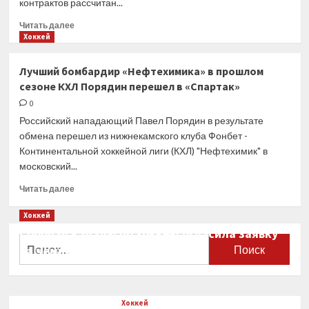
контрактов рассчитан...
Прочитать
Читать далее
больше
Хоккей
о
«Нефтехимик»
Лучший бомбардир «Нефтехимика» в прошлом
подписал
сезоне КХЛ Порядин перешел в «Спартак»
контракты
с защитником
0
Сериковым
Российский нападающий Павел Порядин в результате
и нападающим
обмена перешел из нижнекамского клуба Фонбет -
Злодеевым
Континентальной хоккейной лиги (КХЛ) "Нефтехимик" в
московский...
Прочитать
Читать далее
больше
о
Хоккей
Лучший
Сборная Канады по хоккею огласила заявку
бомбардир
Найти:
на чемпионат мира
«Нефтехимика»
в прошлом
0
сезоне
КХЛ
Хоккей
Порядин