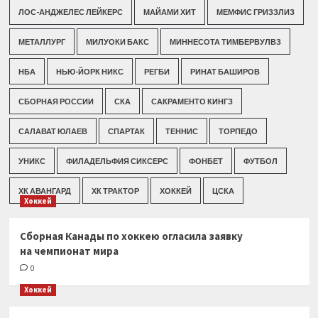
ЛОС-АНДЖЕЛЕС ЛЕЙКЕРС
МАЙАМИ ХИТ
МЕМФИС ГРИЗЗЛИЗ
МЕТАЛЛУРГ
МИЛУОКИ БАКС
МИННЕСОТА ТИМБЕРВУЛВЗ
НБА
НЬЮ-ЙОРК НИКС
РЕГБИ
РИНАТ БАШИРОВ
СБОРНАЯ РОССИИ
СКА
САКРАМЕНТО КИНГЗ
САЛАВАТ ЮЛАЕВ
СПАРТАК
ТЕННИС
ТОРПЕДО
УНИКС
ФИЛАДЕЛЬФИЯ СИКСЕРС
ФОНБЕТ
ФУТБОЛ
ХК АВАНГАРД
ХК ТРАКТОР
ХОККЕЙ
ЦСКА
Хоккей
Сборная Канады по хоккею огласила заявку
на чемпионат мира
0
Хоккей